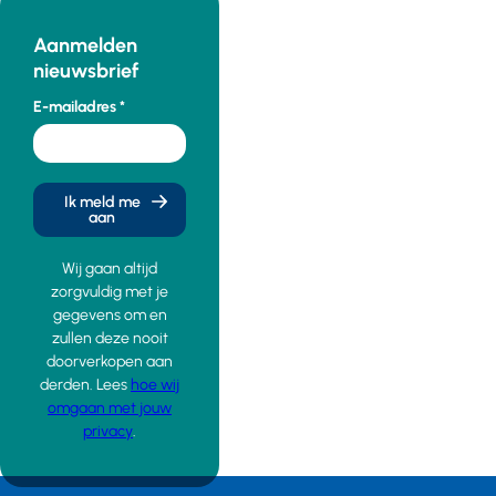
Aanmelden
nieuwsbrief
E-mailadres
Ik meld me
aan
Wij gaan altijd
zorgvuldig met je
gegevens om en
zullen deze nooit
doorverkopen aan
derden. Lees
hoe wij
omgaan met jouw
privacy
.