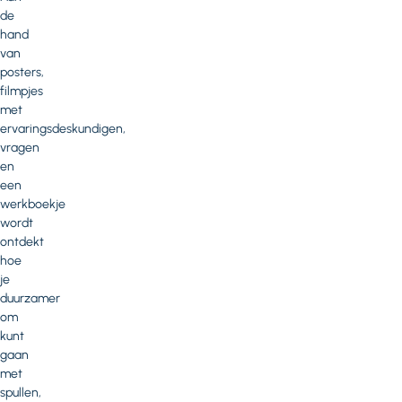
de
hand
van
posters,
filmpjes
met
ervaringsdeskundigen,
vragen
en
een
werkboekje
wordt
ontdekt
hoe
je
duurzamer
om
kunt
gaan
met
spullen,