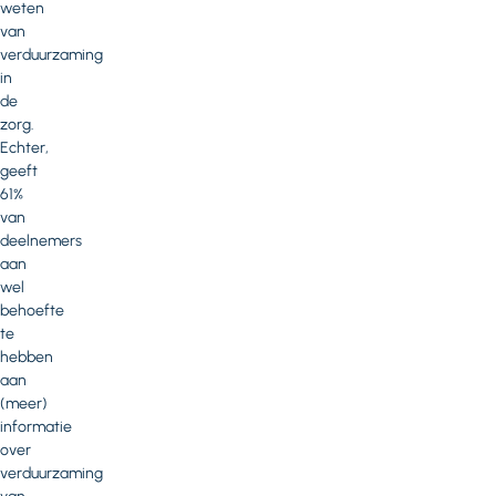
weten
van
verduurzaming
in
de
zorg.
Echter,
geeft
61%
van
deelnemers
aan
wel
behoefte
te
hebben
aan
(meer)
informatie
over
verduurzaming