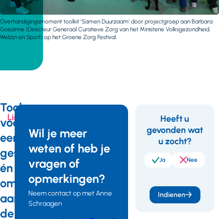
Overhandigingsmoment toolkit 'Samen Duurzaam' door projectgroep aan Barbara
Goezinne (Directeur Generaal Curatieve Zorg van het Ministerie Volksgezondheid,
Welzijn en Sport) op het Groene Zorg Festival.
Tools
Links
Heeft u
voor
gevonden wat
Feedback
Wil je meer
een
u zocht?
weten of heb je
Bekijk
gesprek
hier
vragen of
Ja
Nee
én
de
opmerkingen?
toolkit
om
Neem contact op met Anne
Indienen
aan
Schraagen
de