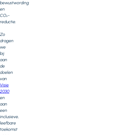
bewustwording
en
CO₂-
reductie.
Zo
dragen
we
bij
aan
de
doelen
van
Visie
2030
en
aan
een
inclusieve,
leefbare
toekomst