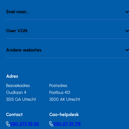
Snel naar...
Over VGN
Andere websites
Adres
Bezoekadres
Postadres
Oudlaan 4
Postbus 413
3515 GA Utrecht
3500 AK Utrecht
Contact
Cao-helpdesk
030-273 93 00
030-27 39 719
Telephonenumber
Telephonenumber