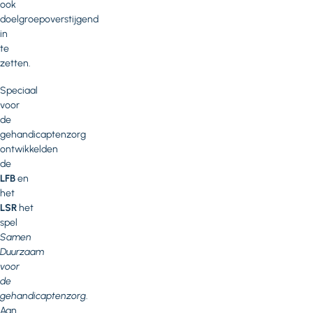
ook
doelgroepoverstijgend
in
te
zetten.
Speciaal
voor
de
gehandicaptenzorg
ontwikkelden
de
LFB
en
het
LSR
het
spel
Samen
Duurzaam
voor
de
gehandicaptenzorg
.
Aan