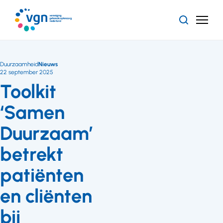
Ga
naar
Zoeken
Menu
hoofdinhoud
Vereniging
Gehandicaptenzorg
Nederland
Duurzaamheid
Nieuws
22 september 2025
Toolkit
‘Samen
Duurzaam’
betrekt
patiënten
en cliënten
bij