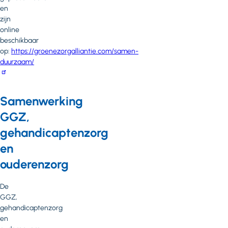
en
zijn
online
beschikbaar
op:
https://groenezorgalliantie.com/samen-
duurzaam/
Samenwerking
GGZ,
gehandicaptenzorg
en
ouderenzorg
De
GGZ,
gehandicaptenzorg
en