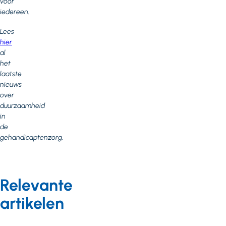
voor
iedereen.​
Lees
hier
al
het
laatste
nieuws
over
duurzaamheid
in
de
gehandicaptenzorg.
Relevante
artikelen