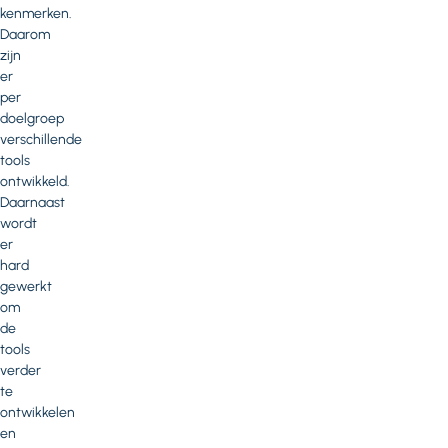
kenmerken.
Daarom
zijn
er
per
doelgroep
verschillende
tools
ontwikkeld.
Daarnaast
wordt
er
hard
gewerkt
om
de
tools
verder
te
ontwikkelen
en