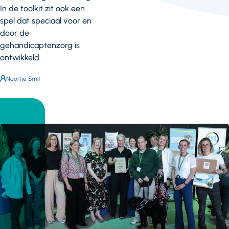
In de toolkit zit ook een
spel dat speciaal voor en
door de
gehandicaptenzorg is
ontwikkeld.
Auteur:
Noortje Smit