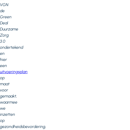
VGN
de
Green
Deal
Duurzame
Zorg
3.0
ondertekend
en
hier
een
uitvoeringsplan
op
maat
voor
gemaakt,
waarmee
we
inzetten
op
gezondheidsbevordering,