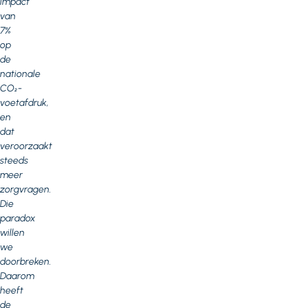
impact
van
7%
op
de
nationale
CO₂-
voetafdruk,
en
dat
veroorzaakt
steeds
meer
zorgvragen.
Die
paradox
willen
we
doorbreken.
Daarom
heeft
de