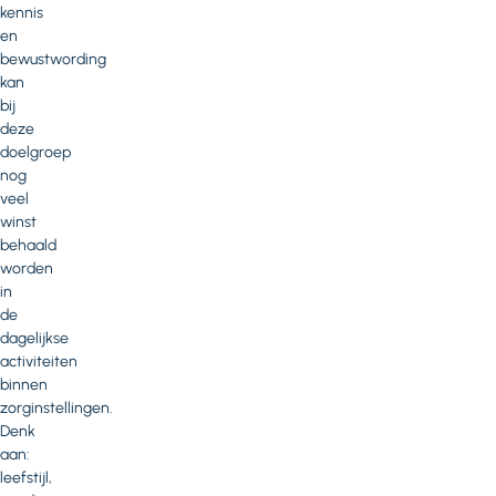
kennis
en
bewustwording
kan
bij
deze
doelgroep
nog
veel
winst
behaald
worden
in
de
dagelijkse
activiteiten
binnen
zorginstellingen.
Denk
aan:
leefstijl,