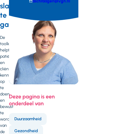
E-
aschraagen@vgn.nl
slag
mail
Telefoonnummer
te
gaan
De
toolkit
helpt
patiënten
en
cliënten
kennis
op
te
doen
Deze pagina is een
en
onderdeel van
bewust
te
Duurzaamheid
worden
van
Gezondheid
de