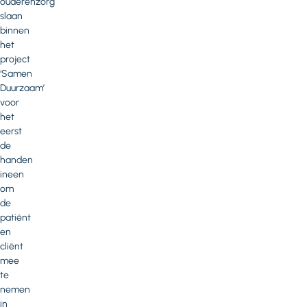
ouderenzorg
slaan
binnen
het
project
‘Samen
Duurzaam’
voor
het
eerst
de
handen
ineen
om
de
patiënt
en
cliënt
mee
te
nemen
in