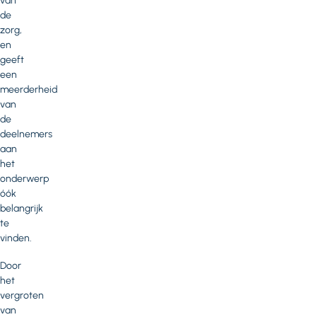
van
de
zorg,
en
geeft
een
meerderheid
van
de
deelnemers
aan
het
onderwerp
óók
belangrijk
te
vinden.
Door
het
vergroten
van