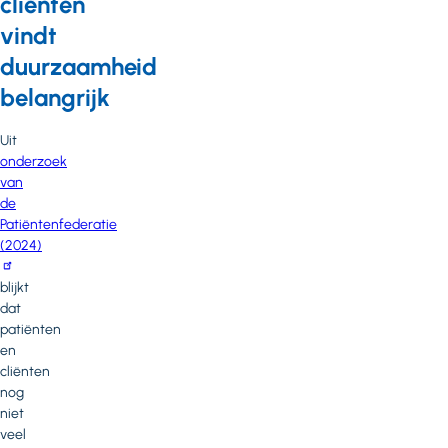
cliënten
vindt
duurzaamheid
belangrijk
Uit
onderzoek
van
de
Patiëntenfederatie
(2024)
blijkt
dat
patiënten
en
cliënten
nog
niet
veel