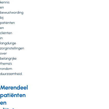
kennis
en
bewustwording
bij
patiënten
en
cliënten
in
langdurige
zorginstellingen
over
belangrijke
thema’s
rondom
duurzaamheid.
Merendeel
patiënten
en