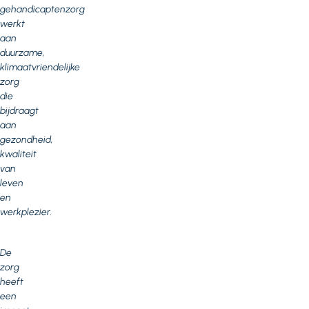
gehandicaptenzorg
werkt
aan
duurzame,
klimaatvriendelijke
zorg
die
bijdraagt
aan
gezondheid,
kwaliteit
van
leven
en
werkplezier.
De
zorg
heeft
een