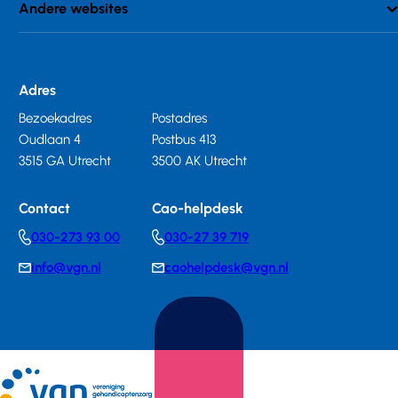
Andere websites
Adres
Bezoekadres
Postadres
Oudlaan 4
Postbus 413
3515 GA Utrecht
3500 AK Utrecht
Contact
Cao-helpdesk
030-273 93 00
030-27 39 719
Telephonenumber
Telephonenumber
info@vgn.nl
caohelpdesk@vgn.nl
E-
E-
mail
mail