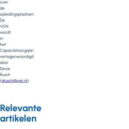
over
de
opleidingsplaatsen.
De
VGN
wordt
in
het
Capaciteitsorgaan
vertegenwoordigd
door
Devie
Rusch
(
drusch@vgn.nl
).
Relevante
artikelen