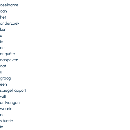
deelname
aan
het
onderzoek
kunt
u
in
de
enquête
aangeven
dat
u
graag
een
spiegelrapport
wilt
ontvangen,
waarin
de
situatie
in