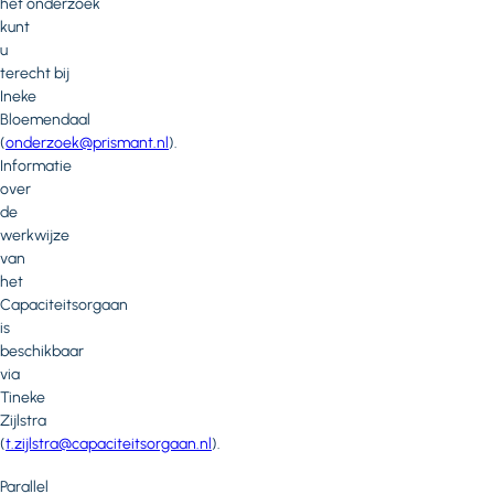
het onderzoek
kunt
u
terecht bij
Ineke
Bloemendaal
(
onderzoek@prismant.nl
).
Informatie
over
de
werkwijze
van
het
Capaciteitsorgaan
is
beschikbaar
via
Tineke
Zijlstra
(
t.zijlstra@capaciteitsorgaan.nl
).
Parallel