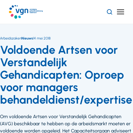
Ga
naar
Zoeken
Menu
hoofdinhoud
Vereniging
Gehandicaptenzorg
Nederland
Arbeidszaken
Nieuws
14 mei 2018
Voldoende Artsen voor
Verstandelijk
Gehandicapten: Oproep
voor managers
behandeldienst/expertise
Om voldoende Artsen voor Verstandelijk Gehandicapten
(AVG) beschikbaar te hebben op de arbeidsmarkt moeten er
voldoende worden opgeleid. Het Capaciteitsorgaan adviseert