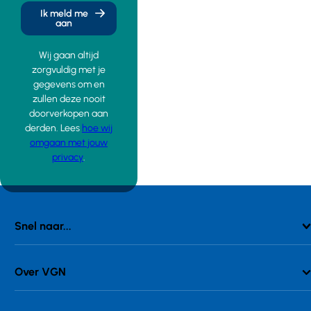
Ik meld me
aan
Wij gaan altijd
zorgvuldig met je
gegevens om en
zullen deze nooit
doorverkopen aan
derden. Lees
hoe wij
omgaan met jouw
privacy
.
Snel naar...
Over VGN