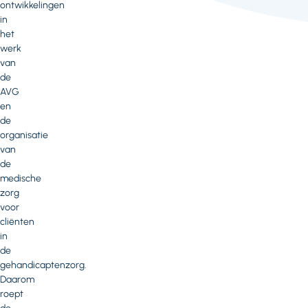
ontwikkelingen
in
het
werk
van
de
AVG
en
de
organisatie
van
de
medische
zorg
voor
cliënten
in
de
gehandicaptenzorg.
Daarom
roept