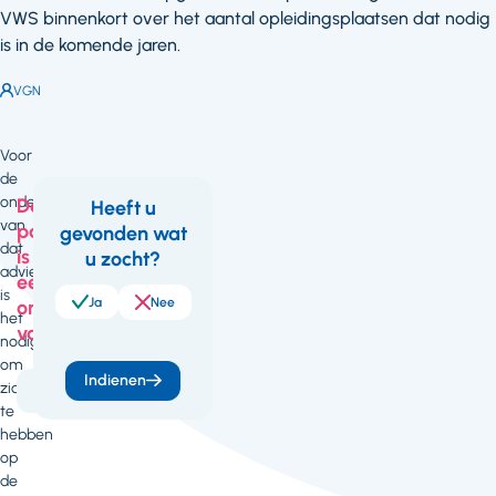
VWS binnenkort over het aantal opleidingsplaatsen dat nodig
is in de komende jaren.
Auteur:
VGN
Voor
de
onderbouwing
Deze
Heeft u
van
pagina
gevonden wat
Feedback
dat
is
u zocht?
advies
een
is
Ja
Nee
onderdeel
het
van
nodig
om
Indienen
zicht
Arbeidszaken
te
hebben
op
de