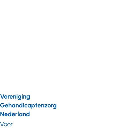
Achtergrond
13 augustus
2025
Afscheid
Johan de
Koning:
‘Leg je
oor te
luisteren’
Vereniging
Gehandicaptenzorg
Nederland
Voor