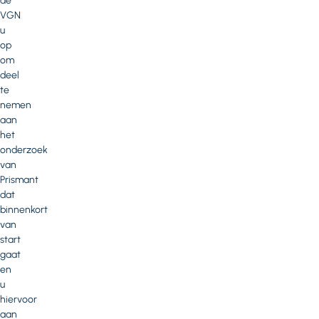
de
VGN
u
op
om
deel
te
nemen
aan
het
onderzoek
van
Prismant
dat
binnenkort
van
start
gaat
en
u
hiervoor
aan