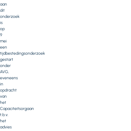
aan
dit
onderzoek
is
op
9
mei
een
tijdbestedingsonderzoek
gestart
onder
AVG,
eveneens
in
opdracht
van
het
Capaciteitsorgaan
t.b.v.
het
advies