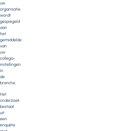
uw
organisatie
wordt
gespiegeld
aan
het
gemiddelde
van
uw
collega-
instellingen
in
de
branche.
Het
onderzoek
bestaat
uit
een
enquête