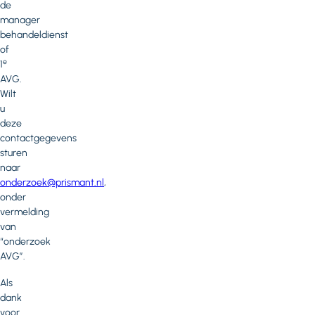
de
manager
behandeldienst
of
e
1
AVG.
Wilt
u
deze
contactgegevens
sturen
naar
onderzoek@prismant.nl
,
onder
vermelding
van
“onderzoek
AVG”.
Als
dank
voor