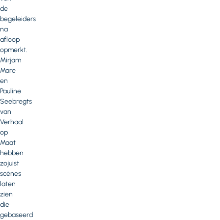
de
begeleiders
na
afloop
opmerkt.
Mirjam
Mare
en
Pauline
Seebregts
van
Verhaal
op
Maat
hebben
zojuist
scènes
laten
zien
die
gebaseerd