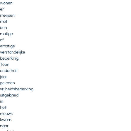
wonen
er
mensen
met
een
matige
of
ernstige
verstandelijke
beperking.
Toen
anderhalf
jaar
geleden
vrijheidsbeperking
uitgebreid
in
het
nieuws
kwam,
naar