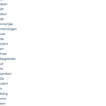
doen
dit
door
de
innerlijke
monologen
van
de
cliënt
en
haar
begeleider
uit
te
spreken.
De
cliënt
is
bang
voor
een