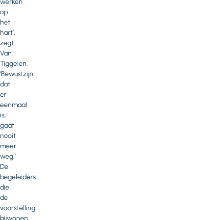
werken
op
het
hart’,
zegt
Van
Tiggelen.
‘Bewustzijn
dat
er
eenmaal
is,
gaat
nooit
meer
weg.’
De
begeleiders
die
de
voorstelling
bijwonen