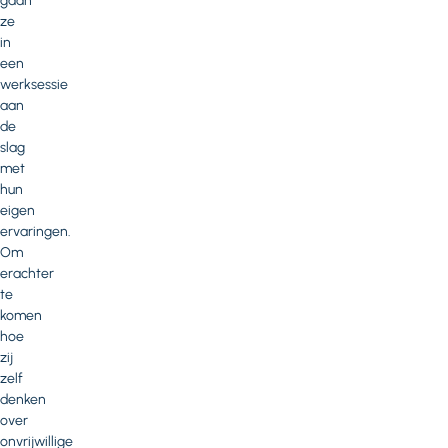
gaan
ze
in
een
werksessie
aan
de
slag
met
hun
eigen
ervaringen.
Om
erachter
te
komen
hoe
zij
zelf
denken
over
onvrijwillige