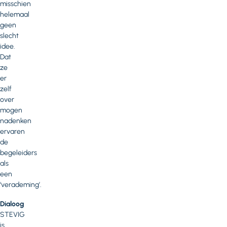
misschien
helemaal
geen
slecht
idee.
Dat
ze
er
zelf
over
mogen
nadenken
ervaren
de
begeleiders
als
een
‘verademing’.
Dialoog
STEVIG
is