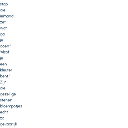
stap
die
iemand
zet:
wat
ga
je
doen?
‘Alsof
je
een
kleuter
bent.’
Zijn
die
gezellige
stenen
bloempotjes
echt
zo
gevaarlijk