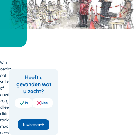
Wie
denkt
dat
Heeft u
vrijheidbeperking
gevonden wat
Feedback
of
u zocht?
onvrijwillige
zorg
Ja
Nee
alleen
cliënten
raakt,
Indienen
moet
eens