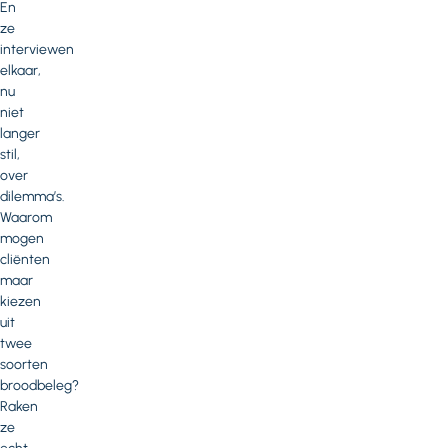
En
ze
interviewen
elkaar,
nu
niet
langer
stil,
over
dilemma’s.
Waarom
mogen
cliënten
maar
kiezen
uit
twee
soorten
broodbeleg?
Raken
ze