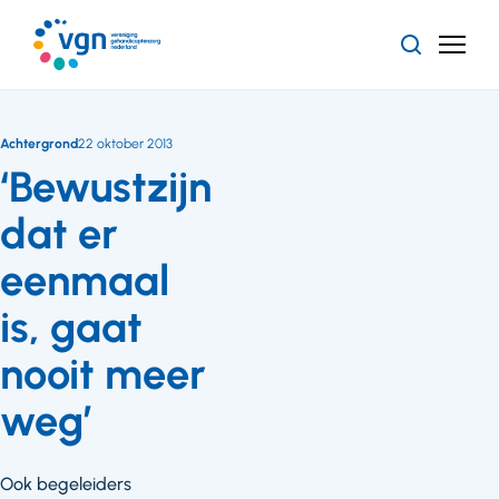
Ga
naar
Zoeken
Menu
hoofdinhoud
Vereniging
Gehandicaptenzorg
Nederland
Achtergrond
22 oktober 2013
‘Bewustzijn
dat er
eenmaal
is, gaat
nooit meer
weg’
Ook begeleiders