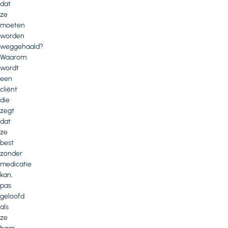
dat
ze
moeten
worden
weggehaald?
Waarom
wordt
een
cliënt
die
zegt
dat
ze
best
zonder
medicatie
kan,
pas
geloofd
als
ze