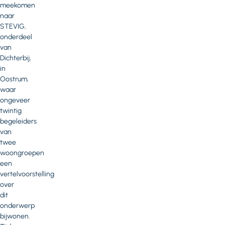
meekomen
naar
STEVIG,
onderdeel
van
Dichterbij,
in
Oostrum,
waar
ongeveer
twintig
begeleiders
van
twee
woongroepen
een
vertelvoorstelling
over
dit
onderwerp
bijwonen.