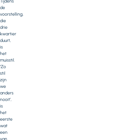
Tijdens
de
voorstelling,
die
drie
kwartier
duurt,
is
het
muisstil.
‘Zo
stil
zijn
we
anders
nooit’,
is
het
eerste
wat
een
van