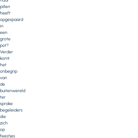
haar
pillen
heeft
opgespaard
in
een
grote
pot?
Verder
komt
het
onbegrip
van
de
buitenwereld
ter
sprake:
begeleiders
die
zich
op
feestjes