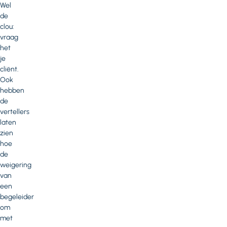
Wel
de
clou:
vraag
het
je
cliënt.
Ook
hebben
de
vertellers
laten
zien
hoe
de
weigering
van
een
begeleider
om
met