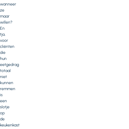
wanneer
ze
maar
willen?
En
tja,
voor
cliënten
die
hun
eetgedrag
totaal
niet
kunnen
remmen
is
een
slotje
op
de
keukenkast