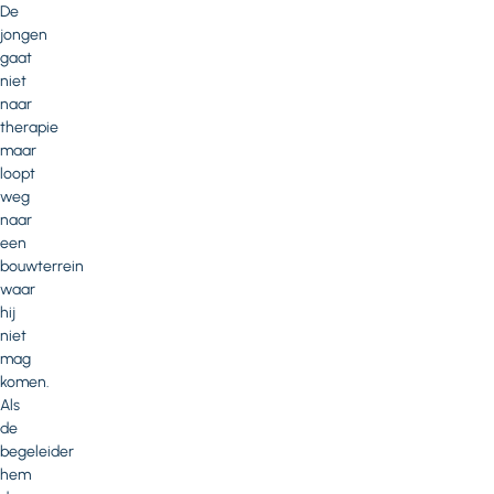
De
jongen
gaat
niet
naar
therapie
maar
loopt
weg
naar
een
bouwterrein
waar
hij
niet
mag
komen.
Als
de
begeleider
hem