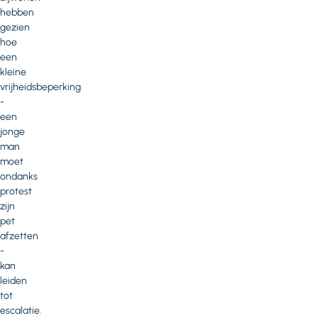
hebben
gezien
hoe
een
kleine
vrijheidsbeperking
-
een
jonge
man
moet
ondanks
protest
zijn
pet
afzetten
-
kan
leiden
tot
escalatie.