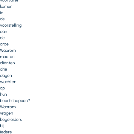
voorvallen
komen
in
de
voorstelling
aan
de
orde.
Waarom
moeten
cliënten
drie
dagen
wachten
op
hun
boodschappen?
Waarom
vragen
begeleiders
bij
iedere