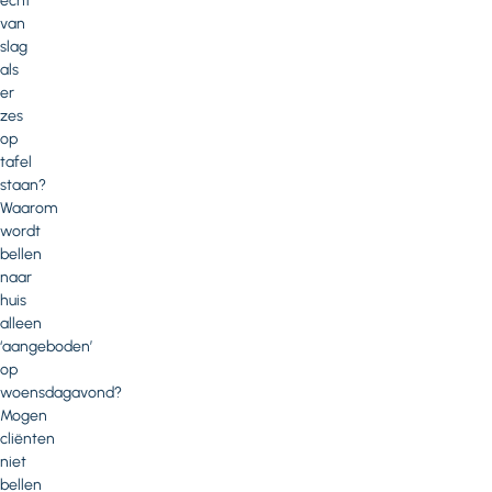
echt
van
slag
als
er
zes
op
tafel
staan?
Waarom
wordt
bellen
naar
huis
alleen
‘aangeboden’
op
woensdagavond?
Mogen
cliënten
niet
bellen