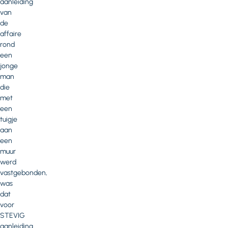
aanleiding
van
de
affaire
rond
een
jonge
man
die
met
een
tuigje
aan
een
muur
werd
vastgebonden,
was
dat
voor
STEVIG
aanleiding