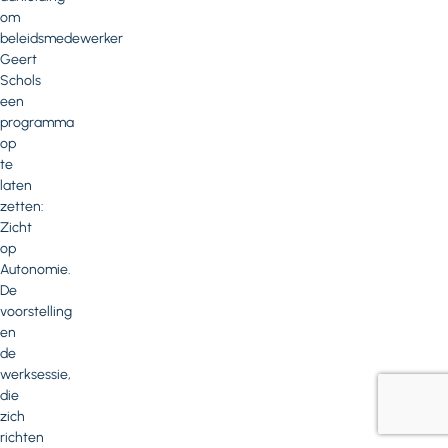
om
beleidsmedewerker
Geert
Schols
een
programma
op
te
laten
zetten:
Zicht
op
Autonomie.
De
voorstelling
en
de
werksessie,
die
zich
richten