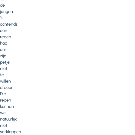
de
jongen
’s
ochtends
een
reden
had
om
zijn
petje
niet
te
willen
afdoen.
Die
reden
kunnen
we
natuurlijk
niet
verklappen.