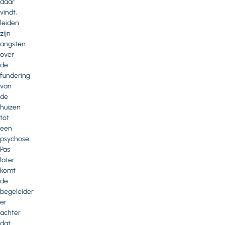
daar
vindt,
leiden
zijn
angsten
over
de
fundering
van
de
huizen
tot
een
psychose.
Pas
later
komt
de
begeleider
er
achter
dat