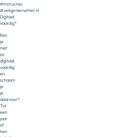
#Instructies
#veiliginternetten.nl
Digitaal
vaardig?
Ben
je
niet
zo
digitaal
vaardig
en
schaam
je
je
daarvoor?
Tot
een
jaar
of
tien