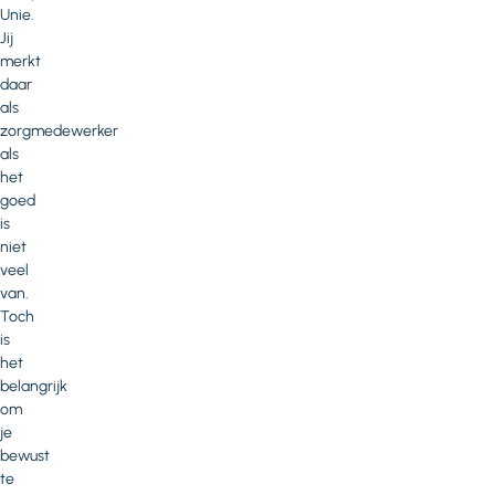
Unie.
Jij
merkt
daar
als
zorgmedewerker
als
het
goed
is
niet
veel
van.
Toch
is
het
belangrijk
om
je
bewust
te