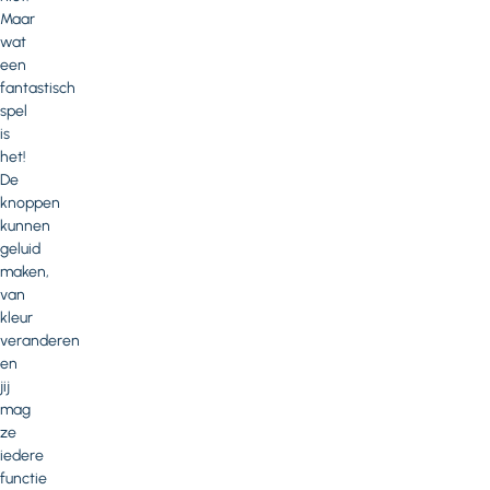
Maar
wat
een
fantastisch
spel
is
het!
De
knoppen
kunnen
geluid
maken,
van
kleur
veranderen
en
jij
mag
ze
iedere
functie