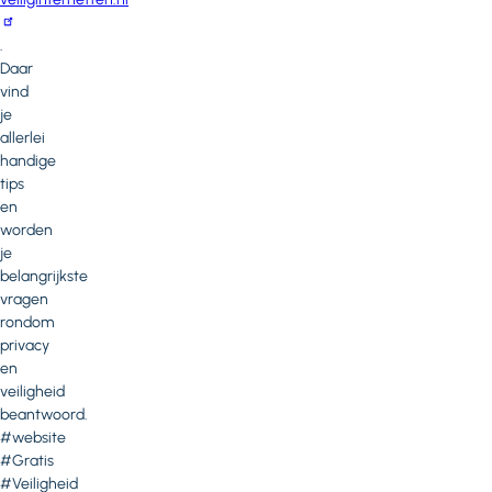
.
Daar
vind
je
allerlei
handige
tips
en
worden
je
belangrijkste
vragen
rondom
privacy
en
veiligheid
beantwoord.
#website
#Gratis
#Veiligheid