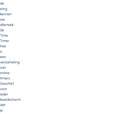
de
zorg
kennen
we
allemaal
de
Time
Timer.
Hier
is
een
verzameling
van
online
timers.
Geschikt
voor
ieder
beeldscherm
dat
je