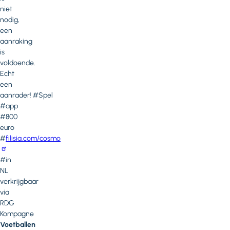
niet
nodig,
een
aanraking
is
voldoende.
Echt
een
aanrader! #Spel
#app
#800
euro
#
filisia.com/cosmo
#in
NL
verkrijgbaar
via
RDG
Kompagne
Voetballen