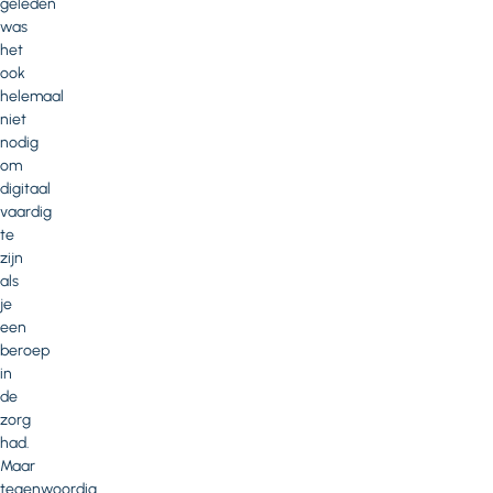
geleden
was
het
ook
helemaal
niet
nodig
om
digitaal
vaardig
te
zijn
als
je
een
beroep
in
de
zorg
had.
Maar
tegenwoordig