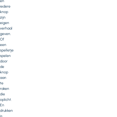
en
iedere
knop
zijn
eigen
verhaal
geven.
Of
een
spelletje
spelen
door
de
knop
aan
te
raken
die
oplicht.
En
drukken
is