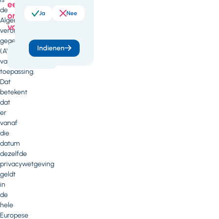
een
de
Ja
Nee
onderdeel
Algemene
van
verordening
gegevensbescherming
Indienen
(AVG)
Digitaal
onbeperkt
van
toepassing.
Dat
betekent
dat
er
vanaf
die
datum
dezelfde
privacywetgeving
geldt
in
de
hele
Europese