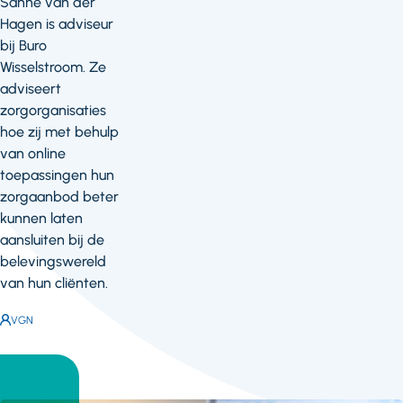
Sanne van der
Hagen is adviseur
bij Buro
Wisselstroom. Ze
adviseert
zorgorganisaties
hoe zij met behulp
van online
toepassingen hun
zorgaanbod beter
kunnen laten
aansluiten bij de
belevingswereld
van hun cliënten.
Auteur:
VGN