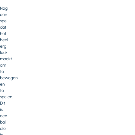
Nog
een
spel
dat
het
heel
erg
leuk
maakt
om
te
bewegen
en
te
spelen.
Dit
is
een
bal
die
je