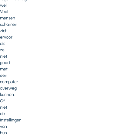
wel!
Veel
mensen
schamen
zich
ervoor
als
ze
niet
goed
met
een
computer
overweg
kunnen.
Of
niet
de
instellingen
van
hun