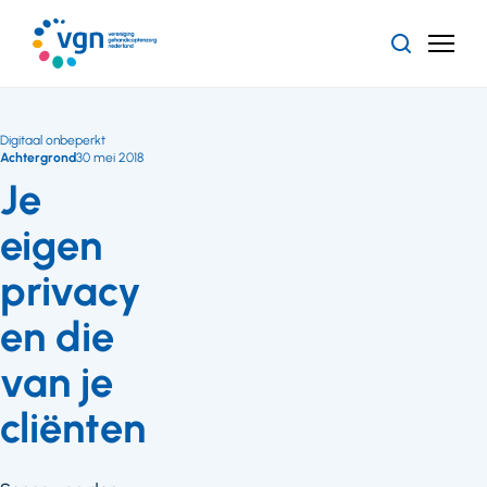
Ga
naar
Zoeken
Menu
hoofdinhoud
Vereniging
Gehandicaptenzorg
Nederland
Digitaal onbeperkt
Achtergrond
30 mei 2018
Je
eigen
privacy
en die
van je
cliënten