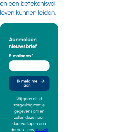
en een betekenisvol
leven kunnen leiden.
Aanmelden
nieuwsbrief
E-mailadres
Ik meld me
aan
Wij gaan altijd
zorgvuldig met je
gegevens om en
zullen deze nooit
doorverkopen aan
derden. Lees
hoe wij