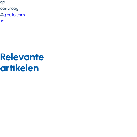
op
aanvraag
#
qineto.com
Relevante
artikelen
Nieuws
19 november
2020
Medische