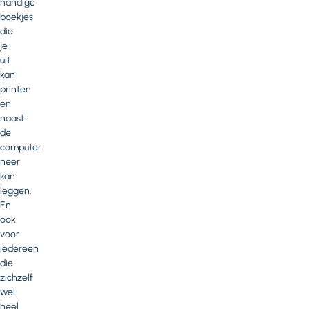
handige
boekjes
die
je
uit
kan
printen
en
naast
de
computer
neer
kan
leggen.
En
ook
voor
iedereen
die
zichzelf
wel
heel