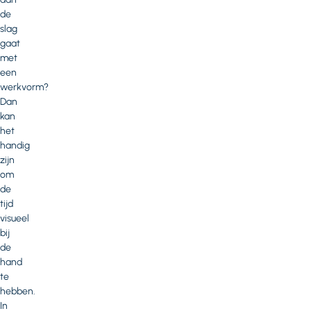
de
slag
gaat
met
een
werkvorm?
Dan
kan
het
handig
zijn
om
de
tijd
visueel
bij
de
hand
te
hebben.
In