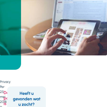
Privacy
Per
25
Deze
Heeft u
mei
pagina
gevonden wat
Feedback
2018
is
u zocht?
is