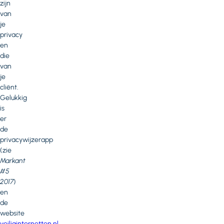
zijn
van
je
privacy
en
die
van
je
cliënt.
Gelukkig
is
er
de
privacywijzerapp
(zie
Markant
#5
2017
)
en
de
website
veiliginternetten.nl