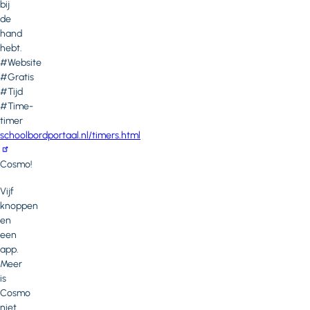
bij
de
hand
hebt.
#Website
#Gratis
#Tijd
#Time-
timer
schoolbordportaal.nl/timers.html
Cosmo!
Vijf
knoppen
en
een
app.
Meer
is
Cosmo
niet.