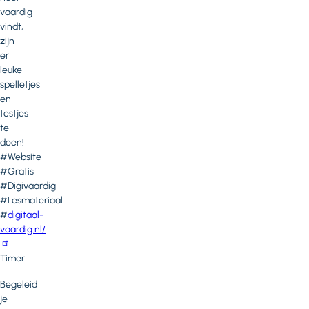
vaardig
vindt,
zijn
er
leuke
spelletjes
en
testjes
te
doen!
#Website
#Gratis
#Digivaardig
#Lesmateriaal
#
digitaal-
vaardig.nl/
Timer
Begeleid
je