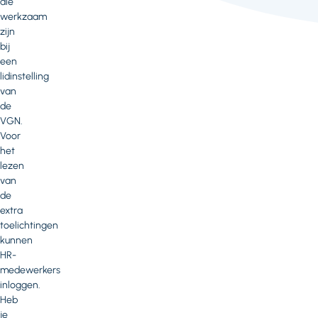
die
werkzaam
zijn
bij
een
lidinstelling
van
de
VGN.
Voor
het
lezen
van
de
extra
toelichtingen
kunnen
HR-
medewerkers
inloggen.
Heb
je