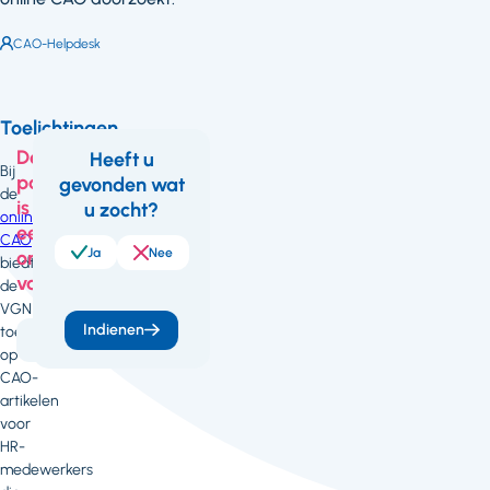
Auteur:
CAO-Helpdesk
Toelichtingen
Deze
Heeft u
Bij
pagina
gevonden wat
Feedback
de
is
u zocht?
online
een
CAO
Ja
Nee
onderdeel
biedt
van
de
VGN
Indienen
toelichtingen
Arbeidszaken
op
CAO-
artikelen
voor
HR-
medewerkers