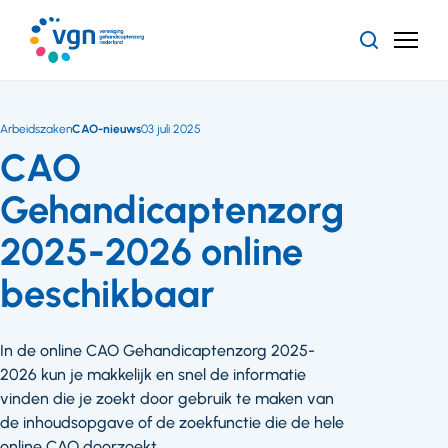
Ga
naar
Zoeken
Menu
hoofdinhoud
Vereniging
Gehandicaptenzorg
Nederland
Arbeidszaken
CAO-nieuws
03 juli 2025
CAO
Gehandicaptenzorg
2025-2026 online
beschikbaar
In de online CAO Gehandicaptenzorg 2025-
2026 kun je makkelijk en snel de informatie
vinden die je zoekt door gebruik te maken van
de inhoudsopgave of de zoekfunctie die de hele
online CAO doorzoekt.