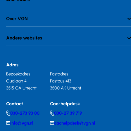
Over VGN
Andere websites
Adres
Bezoekadres
Postadres
Oudlaan 4
Postbus 413
3515 GA Utrecht
3500 AK Utrecht
Contact
Cao-helpdesk
030-273 93 00
030-27 39 719
Telephonenumber
Telephonenumber
info@vgn.nl
caohelpdesk@vgn.nl
E-
E-