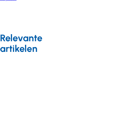
Relevante
artikelen
Arbeidszaken
CAO-nieuws
01 september 2023
Tussentijds
gewijzigde CAO