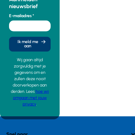
nieuwsbrief
E-mailadres
Ik meld me
aan
Wij gaan altijd
zorgvuldig met je
gegevens om en
zullen deze nooit
doorverkopen aan
derden. Lees
hoe wij
omgaan met jouw
privacy
.
Snel naar...