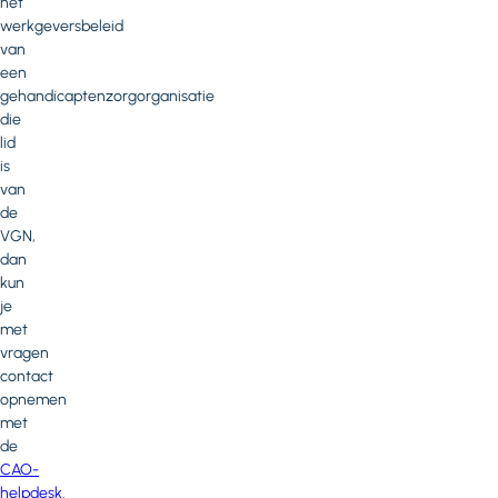
het
werkgeversbeleid
van
een
gehandicaptenzorgorganisatie
die
lid
is
van
de
VGN,
dan
kun
je
met
vragen
contact
opnemen
met
de
CAO-
helpdesk
.