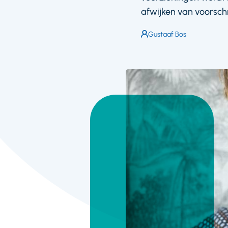
afwijken van voorsch
Auteur:
Gustaaf Bos