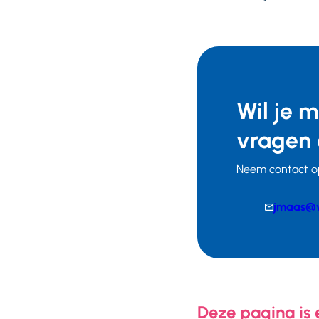
Wil je 
vragen 
Neem contact o
E-
jmaas@v
mail
Telefoonnumm
Deze pagina is