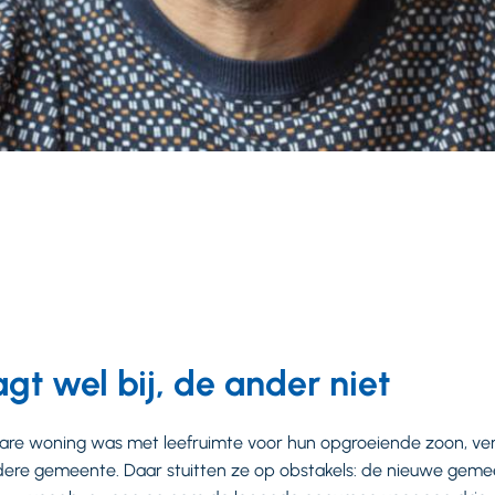
gt wel bij, de ander niet
re woning was met leefruimte voor hun opgroeiende zoon, ve
dere gemeente. Daar stuitten ze op obstakels: de nieuwe gemee