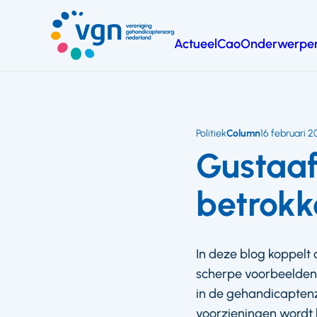
Ga
naar
Actueel
Cao
Onderwerpe
hoofdinhoud
Vereniging
Gehandicaptenzorg
Nederland
Politiek
Column
16 februari 
Gustaaf
betrokk
In deze blog koppelt 
scherpe voorbeelden 
in de gehandicaptenz
voorzieningen wordt