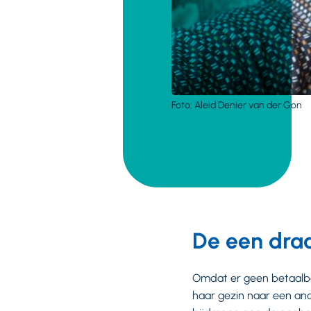
Foto: Aleid Denier van der Gon
De een draa
Omdat er geen betaalba
haar gezin naar een an