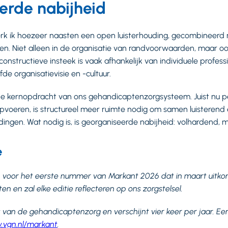
erde nabijheid
rk ik hoezeer naasten een open luisterhouding, gecombineerd
n. Niet alleen in de organisatie van randvoorwaarden, maar ook
constructieve insteek is vaak afhankelijk van individuele profess
e organisatievisie en -cultuur.
s de kernopdracht van ons gehandicaptenzorgsysteem. Juist nu 
pvoeren, is structureel meer ruimte nodig om samen luisterend
edingen. Wat nodig is, is georganiseerde nabijheid: volhardend, me
e
 voor het eerste nummer van Markant 2026 dat in maart uitkom
n en zal elke editie reflecteren op ons zorgstelsel.
ft van de gehandicaptenzorg en verschijnt vier keer per jaar. Ee
vgn.nl/markant
.