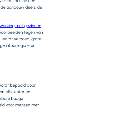
elfiets pas na een
 de aanbouw deels; de
werking met gezinnen
e voorbeelden tegen van
 wordt vergoed; grote
rgkantoorregio – en
 wordt bepaald door
n efficiënter en
hikbare budget
geld voor mensen met