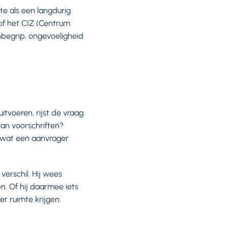
te als een langdurig
of het CIZ (Centrum
nbegrip, ongevoeligheid
tvoeren, rijst de vraag
an voorschriften?
r wat een aanvrager
erschil. Hij wees
en. Of hij daarmee iets
ier ruimte krijgen.