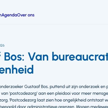
n
Agenda
Over ons
2026
 Bos: Van bureaucrat
enheid
onderzoeker Gustaaf Bos, puttend uit zijn onderzoek en p
van ‘postcodezorg’ aan een pleidooi voor meer mensge
org. 'Postcodezorg laat zien hoe ongelijkheid ontstaat
 bepaald door administratieve grenzen. Mogen medewerk