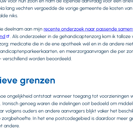
uw voor hun zoon en nam de lopende aanvraag voor een driewi
Na lang vechten vergoedde de vorige gemeente de kosten van
lde niks.
ie deelnam aan mijn
recente onderzoek naar passende samen
ind
. Als onderzoeker in de gehandicaptenzorg kom ik talloz
g: medicatie die in de ene apotheek wél en in de andere niet
gehandicaptenparkeerkaarten, en meerzorgaanvragen die per zo
 verschillend worden beoordeeld.
ieve grenzen
 hoe ongelijkheid ontstaat wanneer toegang tot voorzieningen
. Ironisch genoeg waren die indelingen ooit bedoeld om middele
Maar volgens ouders en andere aanvragers blijkt vaker het besc
e zorgbehoefte. In het ene postcodegebied is daardoor meer 
et andere.