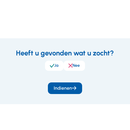
Heeft u gevonden wat u zocht?
eedback
Ja
Nee
Indienen