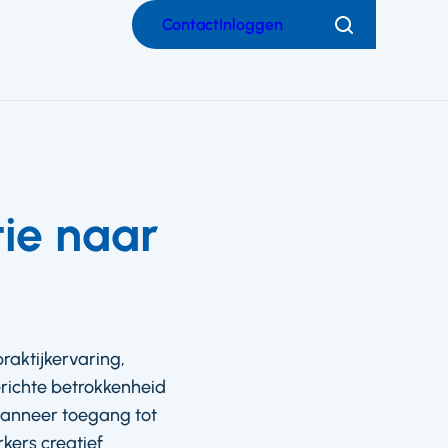
Contact
Inloggen
Zoeken
ie naar
raktijkervaring,
richte betrokkenheid
 wanneer toegang tot
ers creatief