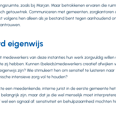
ngsruimte, zoals bij Marjan. Maar betrokkenen ervaren die ruim
isch getouwtrek. Communiceren met gemeenten, zorgkantoren 
 lukt volgens hen alleen als je bestand bent tegen aanhoudend o
wantrouwen.
 eigenwijs
t medewerkers van deze instanties hun werk zorgvuldig wíllen ui
e zij hebben. Kunnen (beleids)medewerkers creatief afwijken v
genwijs zijn? Wie stimuleert hen om sensitief te luisteren naa
ische intensieve zorg vol te houden?
kte een meedenkende, interne jurist in de eerste gemeente het v
s belangrijk zijn, maar dat je die wel menselijk moet interpreter
gaf wel een signaal af: sensitiviteit en behulpzaamheid mochten h