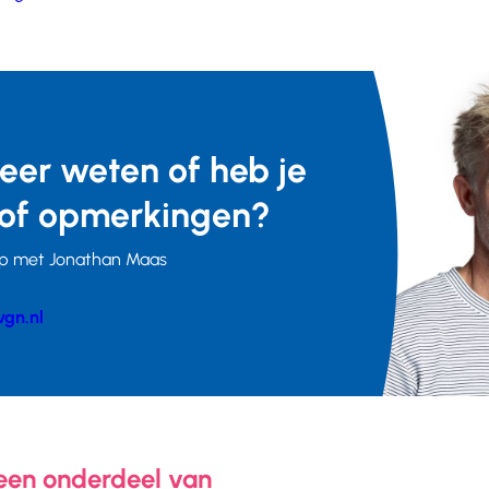
meer weten of heb je
of opmerkingen?
p met Jonathan Maas
gn.nl
er
 een onderdeel van