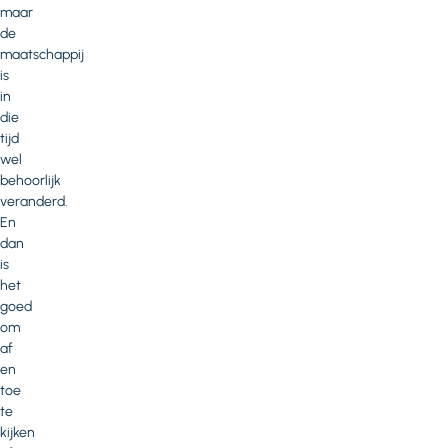
maar
de
maatschappij
is
in
die
tijd
wel
behoorlijk
veranderd.
En
dan
is
het
goed
om
af
en
toe
te
kijken