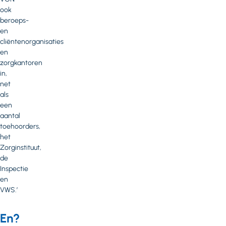
ook
beroeps-
en
cliëntenorganisaties
en
zorgkantoren
in,
net
als
een
aantal
toehoorders,
het
Zorginstituut,
de
Inspectie
en
VWS.’
En?