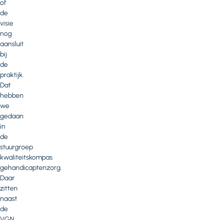
of
de
visie
nog
aansluit
bij
de
praktijk.
Dat
hebben
we
gedaan
in
de
stuurgroep
kwaliteitskompas
gehandicaptenzorg.
Daar
zitten
naast
de
VGN