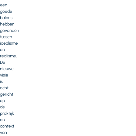
een
goede
balans
hebben
gevonden
tussen
idealisme
en
realisme.
De
nieuwe
visie
is
echt
gericht
op
de
praktijk
en
context
van