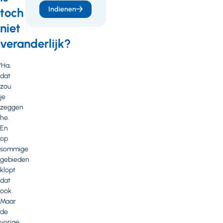
Indienen
toch
niet
veranderlijk?
‘Ha,
dat
zou
je
zeggen
he.
En
op
sommige
gebieden
klopt
dat
ook.
Maar
de
vorige