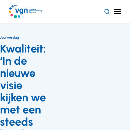
Ga
naar
Zoeken
Menu
hoofdinhoud
Vereniging
Gehandicaptenzorg
Nederland
Jaarverslag
Kwaliteit:
‘In de
nieuwe
visie
kijken we
met een
steeds