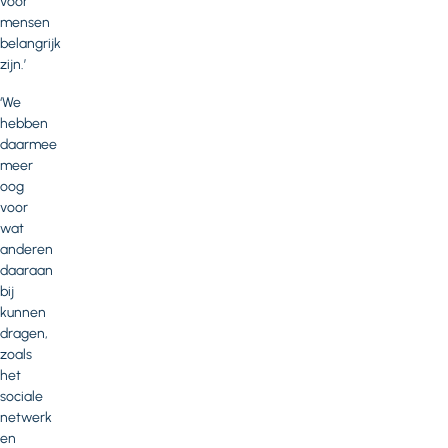
voor
mensen
belangrijk
zijn.’
‘We
hebben
daarmee
meer
oog
voor
wat
anderen
daaraan
bij
kunnen
dragen,
zoals
het
sociale
netwerk
en