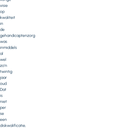
visie
op
kwaliteit
in
de
gehandicaptenzorg
was
inmiddels
al
wel
zo’n
twintig
jaar
oud.
Dat
is
niet
per
se
een
diskwalificatie,