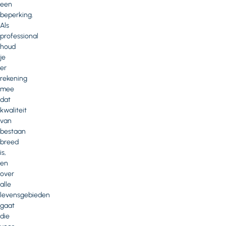
een
beperking.
Als
professional
houd
je
er
rekening
mee
dat
kwaliteit
van
bestaan
breed
is,
en
over
alle
levensgebieden
gaat
die