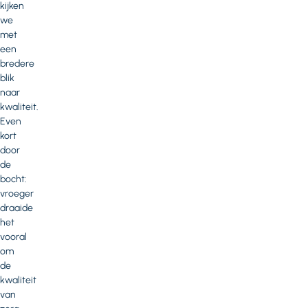
kijken
we
met
een
bredere
blik
naar
kwaliteit.
Even
kort
door
de
bocht:
vroeger
draaide
het
vooral
om
de
kwaliteit
van