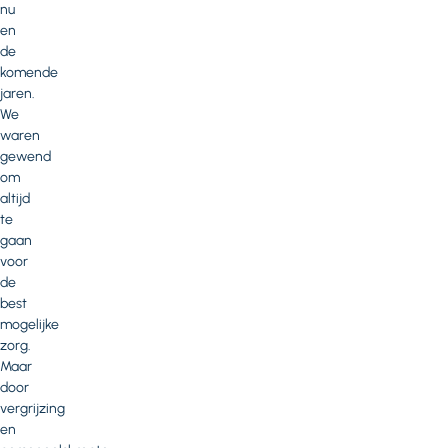
nu
en
de
komende
jaren.
We
waren
gewend
om
altijd
te
gaan
voor
de
best
mogelijke
zorg.
Maar
door
vergrijzing
en