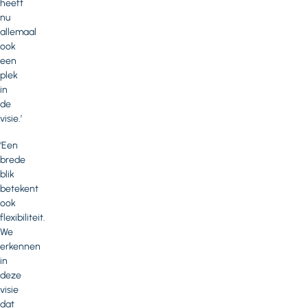
heeft
nu
allemaal
ook
een
plek
in
de
visie.’
‘Een
brede
blik
betekent
ook
flexibiliteit.
We
erkennen
in
deze
visie
dat