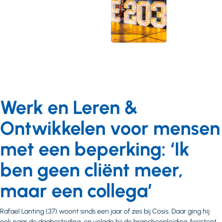
Werk en Leren &
Ontwikkelen voor mensen
met een beperking: ‘Ik
ben geen cliënt meer,
maar een collega’
Rafael Lanting (37) woont sinds een jaar of zes bij Cosis. Daar ging hij
ook naar de dagbesteding, en volgde hij de brancheopleiding Assistent