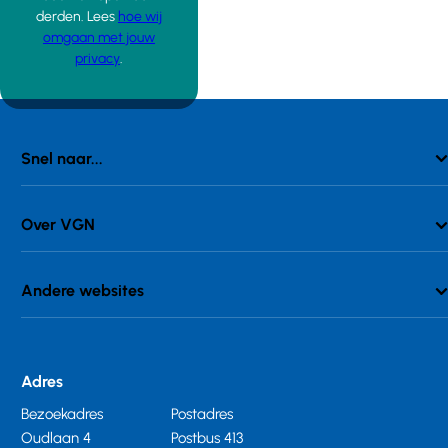
derden. Lees
hoe wij
omgaan met jouw
privacy
.
Snel naar...
Over VGN
Andere websites
Adres
Bezoekadres
Postadres
Oudlaan 4
Postbus 413