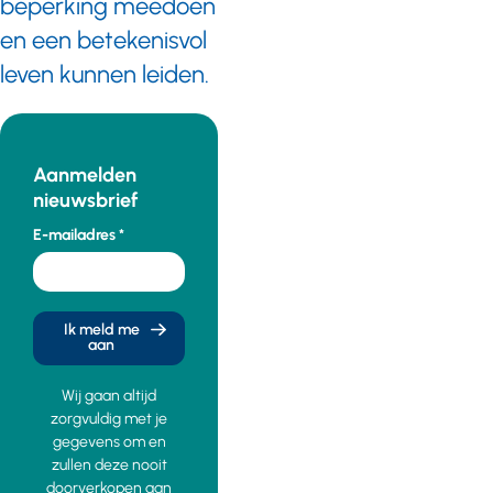
beperking meedoen
en een betekenisvol
leven kunnen leiden.
Aanmelden
nieuwsbrief
E-mailadres
Ik meld me
aan
Wij gaan altijd
zorgvuldig met je
gegevens om en
zullen deze nooit
doorverkopen aan