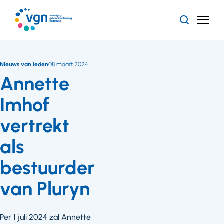
Ga
naar
Zoeken
Menu
hoofdinhoud
Vereniging
Gehandicaptenzorg
Nederland
Nieuws van leden
08 maart 2024
Annette
Imhof
vertrekt
als
bestuurder
van Pluryn
Per 1 juli 2024 zal Annette