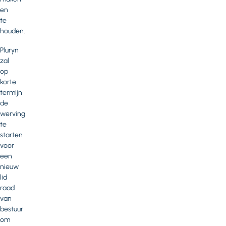
en
te
houden.
Pluryn
zal
op
korte
termijn
de
werving
te
starten
voor
een
nieuw
lid
raad
van
bestuur
om