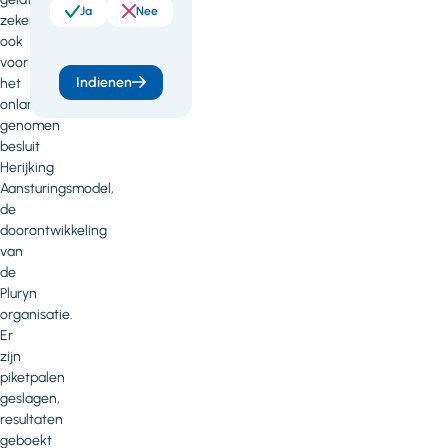
Ja
Nee
zeker
ook
voor
Indienen
het
onlangs
genomen
besluit
Herijking
Aansturingsmodel,
de
doorontwikkeling
van
de
Pluryn
organisatie.
Er
zijn
piketpalen
geslagen,
resultaten
geboekt