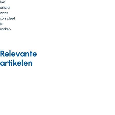
het
drietal
weer
compleet
te
maken.
Relevante
artikelen
Governance
Nieuws van
leden
02 juli 2024