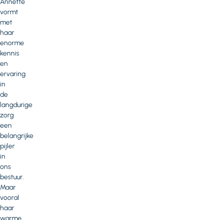
Annette
vormt
met
haar
enorme
kennis
en
ervaring
in
de
langdurige
zorg
een
belangrijke
pijler
in
ons
bestuur.
Maar
vooral
haar
warme