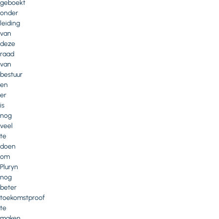
geboekt
onder
leiding
van
deze
raad
van
bestuur
en
er
is
nog
veel
te
doen
om
Pluryn
nog
beter
toekomstproof
te
maken