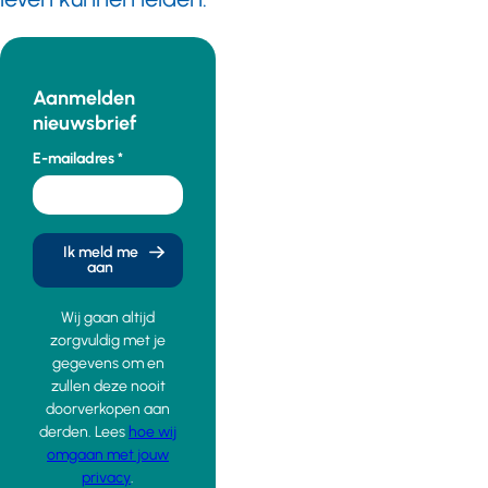
Aanmelden
nieuwsbrief
E-mailadres
Ik meld me
aan
Wij gaan altijd
zorgvuldig met je
gegevens om en
zullen deze nooit
doorverkopen aan
derden. Lees
hoe wij
omgaan met jouw
privacy
.