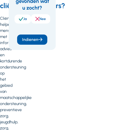
gevonden wat
Feedback
cliëntondersteuners?
u zocht?
Cliëntondersteuners
Ja
Nee
helpen
mensen
met
Indienen
informatie,
advies
en
kortdurende
ondersteuning
op
het
gebied
van
maatschappelijke
ondersteuning,
preventieve
zorg,
jeugdhulp,
zorg,