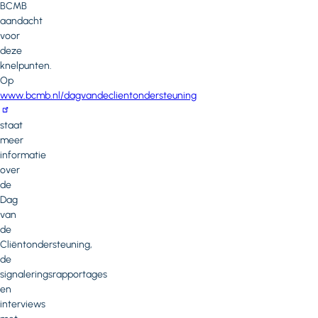
BCMB
aandacht
voor
deze
knelpunten.
Op
www.bcmb.nl/dagvandeclientondersteuning
staat
meer
informatie
over
de
Dag
van
de
Cliëntondersteuning,
de
signaleringsrapportages
en
interviews