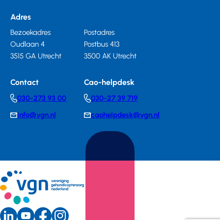
Adres
Bezoekadres
Postadres
Oudlaan 4
Postbus 413
3515 GA Utrecht
3500 AK Utrecht
Contact
Cao-helpdesk
030-273 93 00
030-27 39 719
Telephonenumber
Telephonenumber
info@vgn.nl
caohelpdesk@vgn.nl
E-
E-
mail
mail