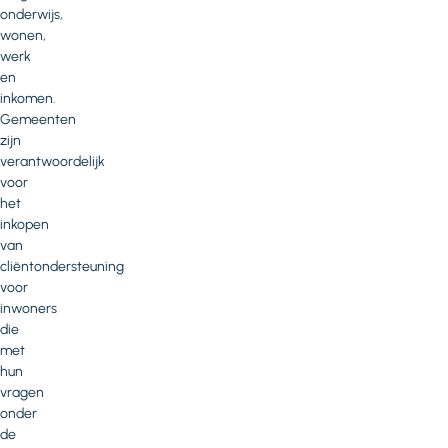
onderwijs,
wonen,
werk
en
inkomen.
Gemeenten
zijn
verantwoordelijk
voor
het
inkopen
van
cliëntondersteuning
voor
inwoners
die
met
hun
vragen
onder
de