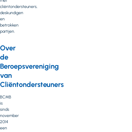
met
cliëntondersteuners,
deskundigen
en
betrokken
partijen.
Over
de
Beroepsvereniging
van
Cliëntondersteuners
BCMB
is
sinds
november
2014
een