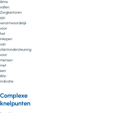
Wmo
vallen.
Zorgkantoren
zijn
verantwoordelijk
voor
het
inkopen
van
cliëntondersteuning
voor
mensen
met
een
Wlz-
indicatie.
Complexe
knelpunten