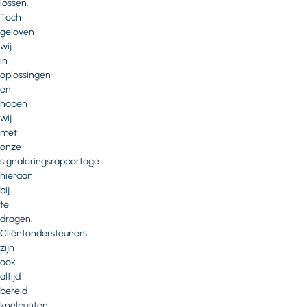
lossen.
Toch
geloven
wij
in
oplossingen
en
hopen
wij
met
onze
signaleringsrapportage
hieraan
bij
te
dragen.
Cliëntondersteuners
zijn
ook
altijd
bereid
knelpunten