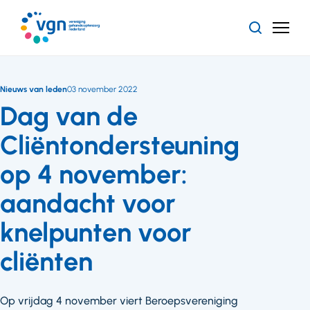
Ga
naar
Zoeken
Menu
hoofdinhoud
Vereniging
Gehandicaptenzorg
Nederland
Nieuws van leden
03 november 2022
Dag van de
Cliëntondersteuning
op 4 november:
aandacht voor
knelpunten voor
cliënten
Op vrijdag 4 november viert Beroepsvereniging