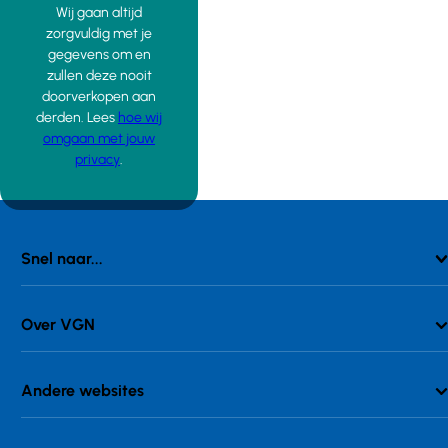
Wij gaan altijd
zorgvuldig met je
gegevens om en
zullen deze nooit
doorverkopen aan
derden. Lees
hoe wij
omgaan met jouw
privacy
.
Snel naar...
Over VGN
Andere websites