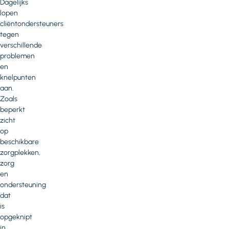
Dagelijks
lopen
cliëntondersteuners
tegen
verschillende
problemen
en
knelpunten
aan.
Zoals
beperkt
zicht
op
beschikbare
zorgplekken,
zorg
en
ondersteuning
dat
is
opgeknipt
in