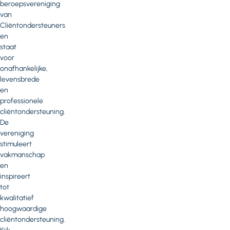
beroepsvereniging
van
Cliëntondersteuners
en
staat
voor
onafhankelijke,
levensbrede
en
professionele
cliëntondersteuning.
De
vereniging
stimuleert
vakmanschap
en
inspireert
tot
kwalitatief
hoogwaardige
cliëntondersteuning.