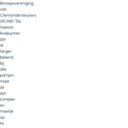
Beroepsvereniging
van
Cliëntondersteuners
(BCMB):
'
De
meeste
knelpunten
zijn
al
langer
bekend
bij
alle
partijen,
maar
ze
zijn
complex
en
moeilijk
op
te