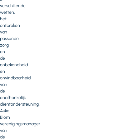
verschillende
wetten,
het
ontbreken
van
passende
zorg
en
de
onbekendheid
en
onvindbaarheid
van
de
onafhankelijk
cliëntondersteuning.
Auke
Blom,
verenigingsmanager
van
de