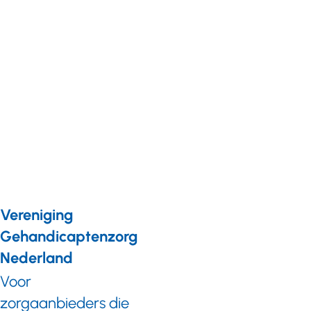
Nieuws van leden
15 februari 2022
Cliëntenraad:
praat mee en
beslis mee
over
technologie
Vereniging
Gehandicaptenzorg
Nederland
Voor
zorgaanbieders die