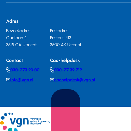
Adres
Bezoekadres
Postadres
Oudlaan 4
Postbus 413
3515 GA Utrecht
3500 AK Utrecht
Contact
Cao-helpdesk
030-273 93 00
030-27 39 719
Telephonenumber
Telephonenumber
info@vgn.nl
caohelpdesk@vgn.nl
E-
E-
mail
mail