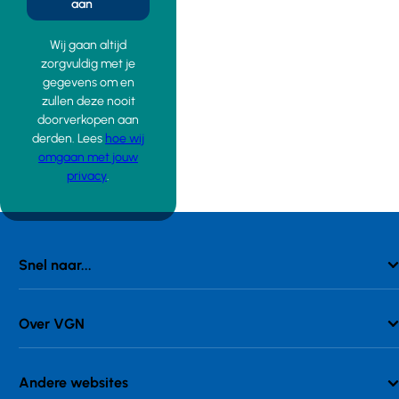
aan
Wij gaan altijd
zorgvuldig met je
gegevens om en
zullen deze nooit
doorverkopen aan
derden. Lees
hoe wij
omgaan met jouw
privacy
.
Snel naar...
Over VGN
Andere websites