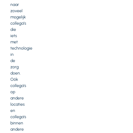
naar
zoveel
mogelijk
collega’s
die
iets
met
technologie
in
de
zorg
doen.
Oók
collega's
op
andere
locaties
en
collega's
binnen
andere