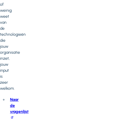
of
weinig
weet
van
de
technologieën
die
jouw
organisatie
inzet,
jouw
input
is
zeer
welkom.
Naar
de
vragenlijst