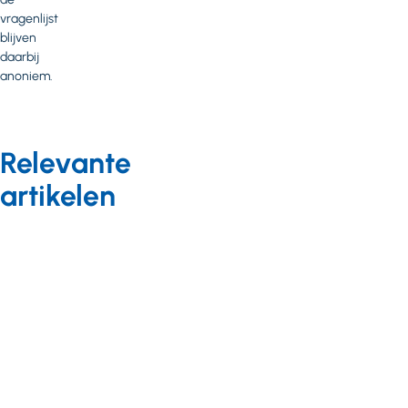
vragenlijst
blijven
daarbij
anoniem.
Relevante
artikelen
Digitaal onbeperkt
Nieuws
21 januari 2021
Innovatie-