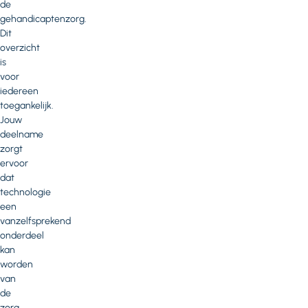
de
gehandicaptenzorg.
Dit
overzicht
is
voor
iedereen
toegankelijk.
Jouw
deelname
zorgt
ervoor
dat
technologie
een
vanzelfsprekend
onderdeel
kan
worden
van
de
zorg