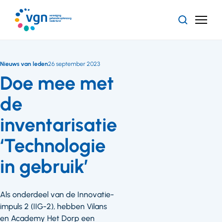
Ga
naar
Zoeken
Menu
hoofdinhoud
Vereniging
Gehandicaptenzorg
Nederland
Nieuws van leden
26 september 2023
Doe mee met
de
inventarisatie
‘Technologie
in gebruik’
Als onderdeel van de Innovatie-
impuls 2 (IIG-2), hebben Vilans
en Academy Het Dorp een