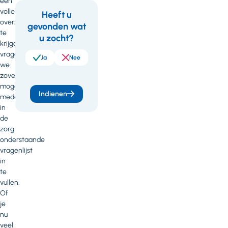
een
volledig
Heeft u
overzicht
gevonden wat
Feedback
te
u zocht?
krijgen,
vragen
Ja
Nee
we
zoveel
mogelijk
Indienen
medewerkers
in
de
zorg
onderstaande
vragenlijst
in
te
vullen.
Of
je
nu
veel