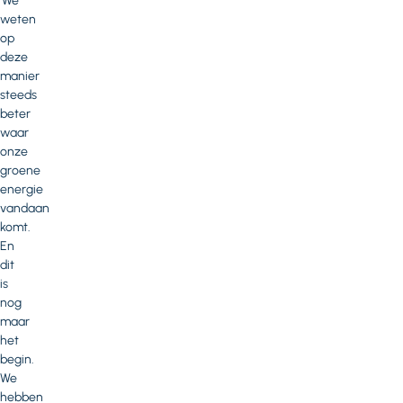
‘We
weten
op
deze
manier
steeds
beter
waar
onze
groene
energie
vandaan
komt.
En
dit
is
nog
maar
het
begin.
We
hebben