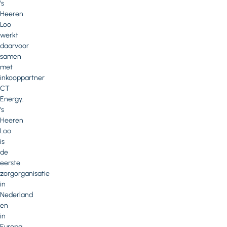
’s
Heeren
Loo
werkt
daarvoor
samen
met
inkooppartner
CT
Energy.
’s
Heeren
Loo
is
de
eerste
zorgorganisatie
in
Nederland
en
in
Europa