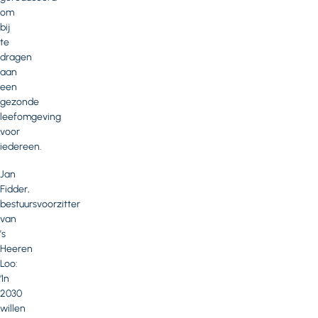
om
bij
te
dragen
aan
een
gezonde
leefomgeving
voor
iedereen.
Jan
Fidder,
bestuursvoorzitter
van
's
Heeren
Loo:
‘In
2030
willen