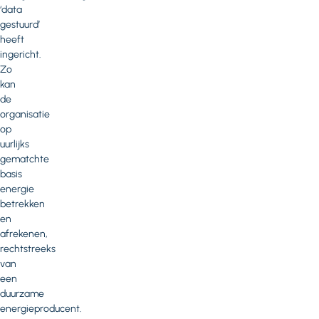
‘data
gestuurd’
heeft
ingericht.
Zo
kan
de
organisatie
op
uurlijks
gematchte
basis
energie
betrekken
en
afrekenen,
rechtstreeks
van
een
duurzame
energieproducent.