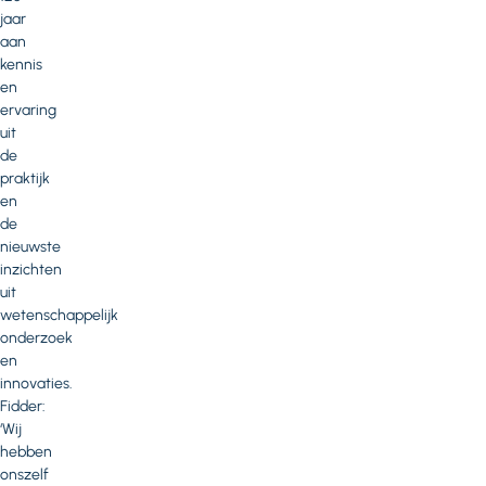
jaar
aan
kennis
en
ervaring
uit
de
praktijk
en
de
nieuwste
inzichten
uit
wetenschappelijk
onderzoek
en
innovaties.
Fidder:
‘Wij
hebben
onszelf