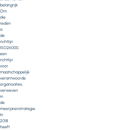
belangrijk.
Om
die
reden
is
de
richtlijn
ISO26000,
een
richtlijn
voor
maatschappelijk
verantwoorde
organisaties,
verweven
in
de
meerjarenstrategie.
In
2018
heeft