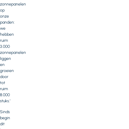
zonnepanelen
op
onze
panden:
we
hebben
ruim
3.000
zonnepanelen
liggen
en
groeien
door
tot
ruim
8.000
stuks.’
Sinds
begin
dit