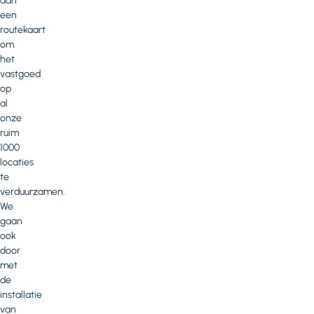
aan
een
routekaart
om
het
vastgoed
op
al
onze
ruim
1000
locaties
te
verduurzamen.
We
gaan
ook
door
met
de
installatie
van