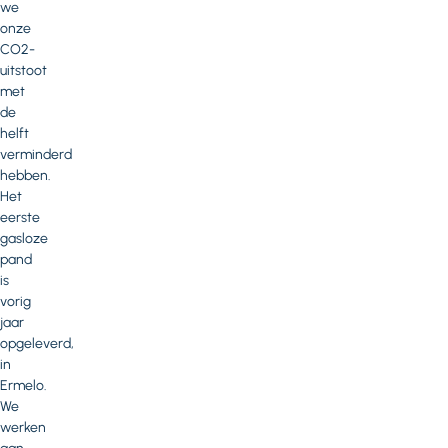
we
onze
CO2-
uitstoot
met
de
helft
verminderd
hebben.
Het
eerste
gasloze
pand
is
vorig
jaar
opgeleverd,
in
Ermelo.
We
werken