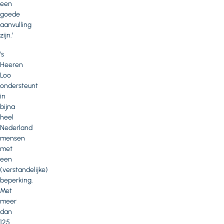
een
goede
aanvulling
zijn.’
’s
Heeren
Loo
ondersteunt
in
bijna
heel
Nederland
mensen
met
een
(verstandelijke)
beperking.
Met
meer
dan
125