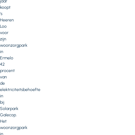
jaar
koopt
's
Heeren
Loo
voor
zijn
woonzorgpark
in
Ermelo
42
procent
van
de
elektriciteitsbehoefte
in
bij
Solarpark
Galecop.
Het
woonzorgpark
in