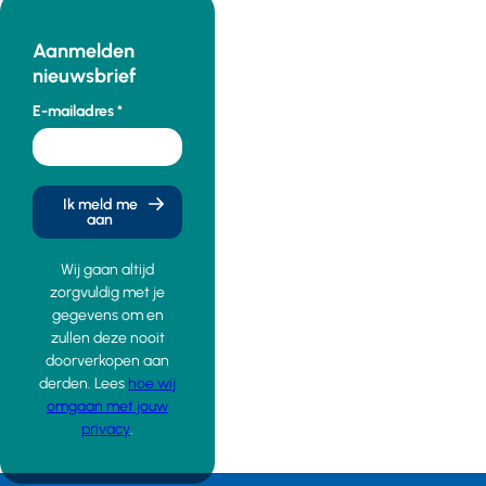
Aanmelden
nieuwsbrief
E-mailadres
Ik meld me
aan
Wij gaan altijd
zorgvuldig met je
gegevens om en
zullen deze nooit
doorverkopen aan
derden. Lees
hoe wij
omgaan met jouw
privacy
.