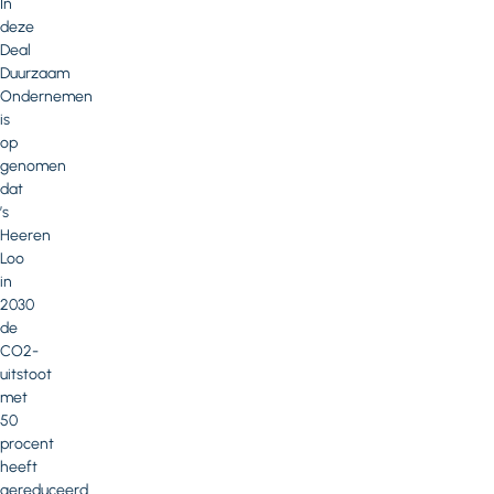
In
deze
Deal
Duurzaam
Ondernemen
is
op
genomen
dat
’s
Heeren
Loo
in
2030
de
CO2-
uitstoot
met
50
procent
heeft
gereduceerd