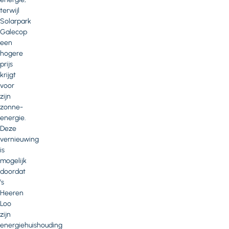
terwijl
Solarpark
Galecop
een
hogere
prijs
krijgt
voor
zijn
zonne-
energie.
Deze
vernieuwing
is
mogelijk
doordat
’s
Heeren
Loo
zijn
energiehuishouding