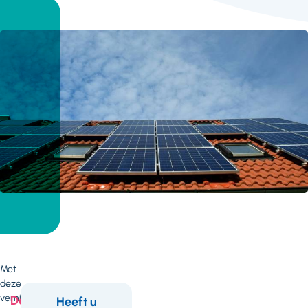
Met
deze
vernieuwing
Deze
Heeft u