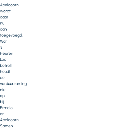
Apeldoorn
wordt
daar
nu
aan
toegevoegd.
Wat
’s
Heeren
Loo
betreft
houdt
de
verduurzaming
niet
op
bij
Ermelo
en
Apeldoorn.
Samen