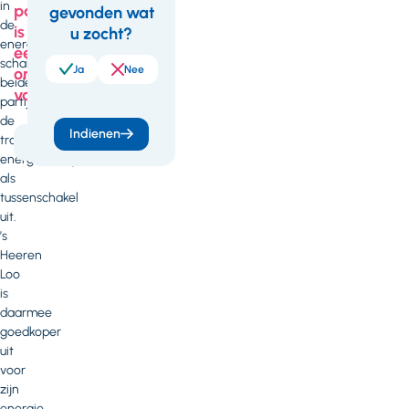
in
pagina
gevonden wat
Feedback
de
is
u zocht?
energiesector
een
schakelen
Ja
Nee
onderdeel
beide
van
partijen
de
Indienen
traditionele
Duurzaamheid
energiebedrijven
als
tussenschakel
uit.
’s
Heeren
Loo
is
daarmee
goedkoper
uit
voor
zijn
energie,