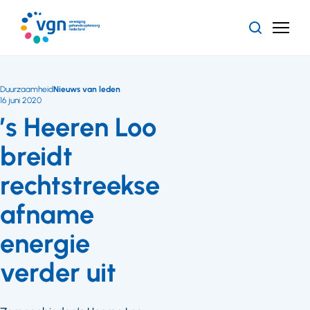
Ga
naar
Zoeken
Menu
hoofdinhoud
Vereniging
Gehandicaptenzorg
Nederland
Duurzaamheid
Nieuws van leden
16 juni 2020
’s Heeren Loo
breidt
rechtstreekse
afname
energie
verder uit