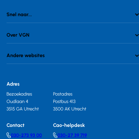
Snel naar...
Over VGN
Andere websites
Adres
Bezoekadres
Postadres
Oudlaan 4
Postbus 413
3515 GA Utrecht
3500 AK Utrecht
Contact
Cao-helpdesk
030-273 93 00
030-27 39 719
Telephonenumber
Telephonenumber