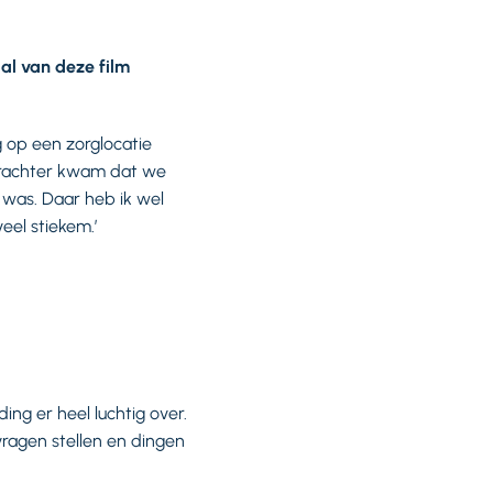
aal van deze film
g op een zorglocatie
 erachter kwam dat we
 was. Daar heb ik wel
eel stiekem.’
ing er heel luchtig over.
 vragen stellen en dingen