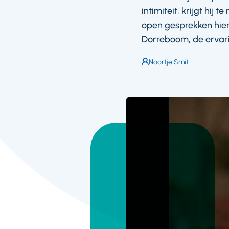
intimiteit, krijgt hij
open gesprekken hier
Dorreboom, de ervari
Auteur:
Noortje Smit