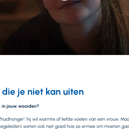
die je niet kan uiten
r, in jouw woorden?
uidhonger’: hij wil warmte of liefde voelen van een vrouw. Maar
 begeleiders weten ook niet goed hoe ze ermee om moeten gaan.