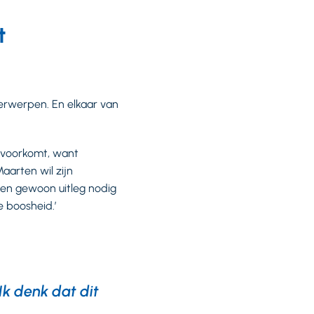
t
erwerpen. En elkaar van
r voorkomt, want
aarten wil zijn
rten gewoon uitleg nodig
e boosheid.’
Ik denk dat dit