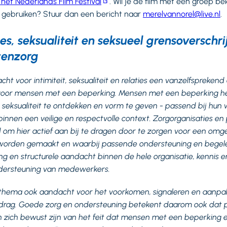
het Nederlands Film Festival
. Wil je de film met een groep be
 gebruiken? Stuur dan een bericht naar
merelvannorel@live.nl
.
es, seksualiteit en seksueel grensoverschr
tenzorg
ht voor intimiteit, seksualiteit en relaties een vanzelfspreken
voor mensen met een beperking. Mensen met een beperking he
 seksualiteit te ontdekken en vorm te geven - passend bij hun
binnen een veilige en respectvolle context. Zorgorganisaties en
d om hier actief aan bij te dragen door te zorgen voor een om
worden gemaakt en waarbij passende ondersteuning en begel
ng en structurele aandacht binnen de hele organisatie, kennis 
ondersteuning van medewerkers.
it thema ook aandacht voor het voorkomen, signaleren en aanpa
drag. Goede zorg en ondersteuning betekent daarom ook dat p
zich bewust zijn van het feit dat mensen met een beperking e