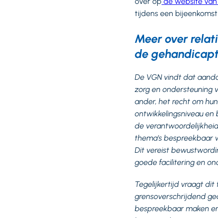
over op
de website van 
tijdens een bijeenkomst
Meer over relati
de gehandicap
De VGN vindt dat aandac
zorg en ondersteuning 
ander, het recht om hun
ontwikkelingsniveau en 
de verantwoordelijkhei
thema’s bespreekbaar 
Dit vereist bewustwordi
goede facilitering en 
Tegelijkertijd vraagt d
grensoverschrijdend ge
bespreekbaar maken en 