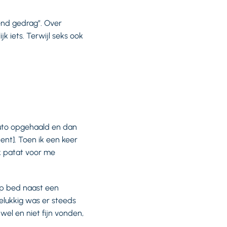
end gedrag”. Over
k iets. Terwijl seks ook
auto opgehaald en dan
ent]. Toen ik een keer
ak patat voor me
 op bed naast een
Gelukkig was er steeds
wel en niet fijn vonden,