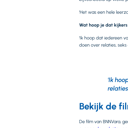
‘Het was een hele leerza
Wat hoop je dat kijker
‘Ik hoop dat iedereen 
doen over relaties, seks e
'Ik ho
relaties
Bekijk de f
De film van BNNVara, ge