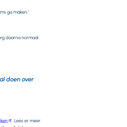
ilms ga maken.’
zorg daarna normaal
al doen over
jken
. Lees er meer