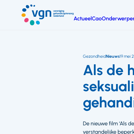
Ga
naar
Actueel
Cao
Onderwerpe
hoofdinhoud
Vereniging
Gehandicaptenzorg
Nederland
Gezondheid
Nieuws
19 mei 
Als de 
seksuali
gehand
De nieuwe film ‘Als 
verstandelijke beperk