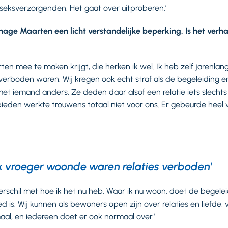
 seksverzorgenden. Het gaat over uitproberen.’
sonage Maarten een licht verstandelijke beperking. Is het verh
en mee te maken krijgt, die herken ik wel. Ik heb zelf jarenlan
verboden waren. Wij kregen ook echt straf als de begeleiding
t iemand anders. Ze deden daar alsof een relatie iets slechts
bieden werkte trouwens totaal niet voor ons. Er gebeurde heel v
ik vroeger woonde waren relaties verboden'
erschil met hoe ik het nu heb. Waar ik nu woon, doet de begeleid
d is. Wij kunnen als bewoners open zijn over relaties en liefde,
maal, en iedereen doet er ook normaal over.’