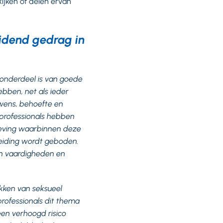
kijken of delen ervan
ijdend gedrag in
d onderdeel is van goede
bben, net als ieder
 wens, behoefte en
 professionals hebben
geving waarbinnen deze
eiding wordt geboden.
en vaardigheden en
kken van seksueel
rofessionals dit thema
en verhoogd risico