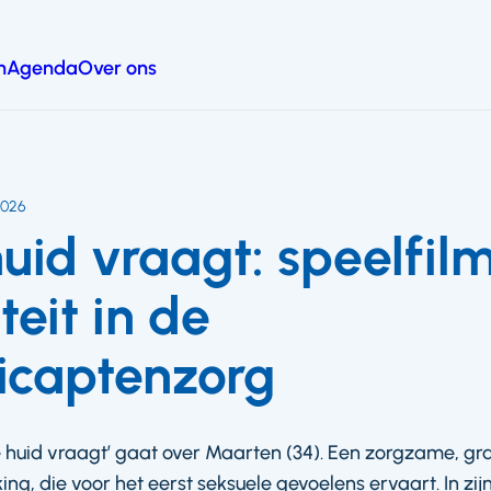
n
Agenda
Over ons
2026
huid vraagt: speelfil
teit in de
icaptenzorg
de huid vraagt’ gaat over Maarten (34). Een zorgzame, 
ing, die voor het eerst seksuele gevoelens ervaart. In zi