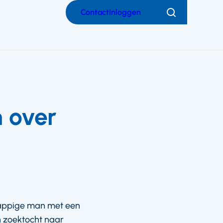
Contact
Inloggen
Zoeken
m over
grappige man met een
jn zoektocht naar