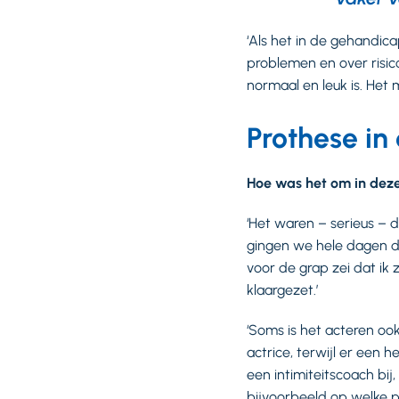
‘Als het in de gehandic
problemen en over risico
normaal en leuk is. Het 
Prothese in
Hoe was het om in deze
‘Het waren – serieus – 
gingen we hele dagen dra
voor de grap zei dat ik
klaargezet.’
‘Soms is het acteren oo
actrice, terwijl er een 
een intimiteitscoach bi
bijvoorbeeld op welke p