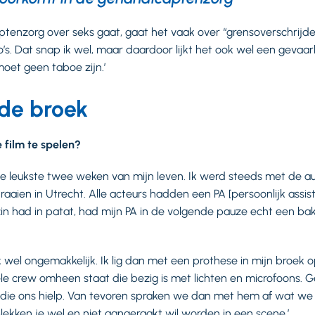
aptenzorg over seks gaat, gaat het vaak over “grensoverschrijd
’s. Dat snap ik wel, maar daardoor lijkt het ook wel een gevaarlij
moet geen taboe zijn.’
 de broek
 film te spelen?
de leukste twee weken van mijn leven. Ik werd steeds met de 
aien in Utrecht. Alle acteurs hadden een PA [persoonlijk assist
 zin had in patat, had mijn PA in de volgende pauze echt een b
k wel ongemakkelijk. Ik lig dan met een prothese in mijn broek
hele crew omheen staat die bezig is met lichten en microfoons. 
j, die ons hielp. Van tevoren spraken we dan met hem af wat we 
lekken je wel en niet aangeraakt wil worden in een scene.’