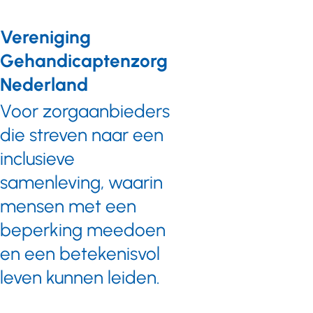
hebben
Vereniging
maar wel
vastlopen?
Gehandicaptenzorg
Abrona
Nederland
richt poli’s
op voor
Voor zorgaanbieders
mensen
die streven naar een
met
inclusieve
‘leerproblemen’.
Prisma
samenleving, waarin
ontwikkelt
mensen met een
een nieuw
initiatief:
beperking meedoen
Bijonz.
en een betekenisvol
leven kunnen leiden.