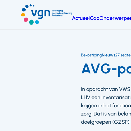
Ga
naar
Actueel
Cao
Onderwerpe
hoofdinhoud
Vereniging
Gehandicaptenzorg
Nederland
Bekostiging
Nieuws
27 sept
AVG-pol
In opdracht van VWS 
LHV een inventarisati
krijgen in het functi
zorg. Dat is van bel
doelgroepen (GZSP) 