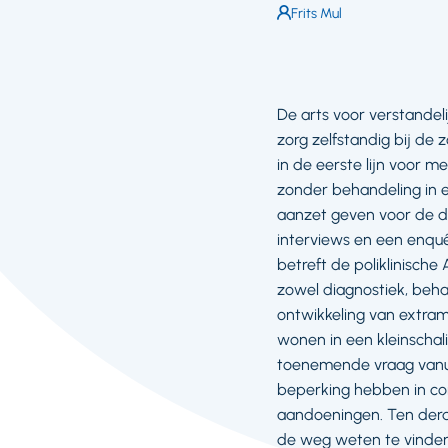
Auteur:
Frits Mul
De arts voor verstandel
zorg zelfstandig bij de 
in de eerste lijn voor 
zonder behandeling in e
aanzet geven voor de do
interviews en een enq
betreft de poliklinisch
zowel diagnostiek, beh
ontwikkeling van extram
wonen in een kleinscha
toenemende vraag vanui
beperking hebben in co
aandoeningen. Ten der
de weg weten te vinden