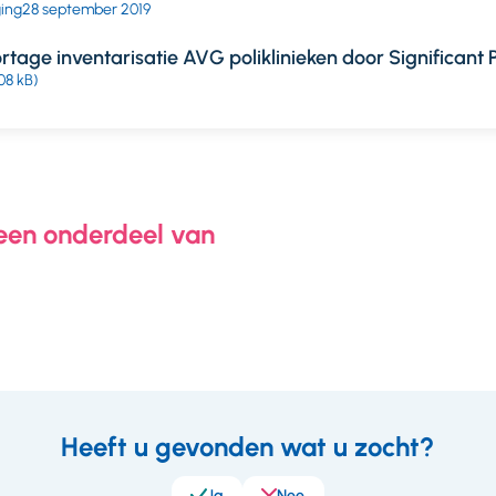
ging
28 september 2019
tage inventarisatie AVG poliklinieken door Significant P
08 kB)
 een onderdeel van
Heeft u gevonden wat u zocht?
eedback
Ja
Nee