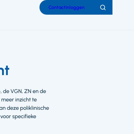
Contact
Inloggen
Zoeken
ht
G, de VGN, ZN en de
 meer inzicht te
an deze poliklinische
voor specifieke