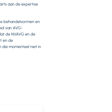
arts aan de expertise
e, de behandelvormen en
eid van AVG-
 dat de NVAVG en de
ht en de
n die momenteel niet in