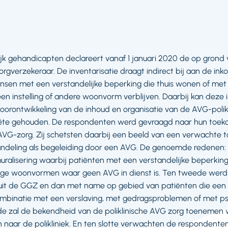
ijk gehandicapten declareert vanaf 1 januari 2020 de op gron
zorgverzekeraar. De inventarisatie draagt indirect bij aan de in
mensen met een verstandelijke beperking die thuis wonen of met
en instelling of andere woonvorm verblijven. Daarbij kan deze 
orontwikkeling van de inhoud en organisatie van de AVG-polikl
uête gehouden. De respondenten werd gevraagd naar hun toe
e AVG-zorg. Zij schetsten daarbij een beeld van een verwacht
andeling als begeleiding door een AVG. De genoemde redenen: a
uralisering waarbij patiënten met een verstandelijke beperking
lige woonvormen waar geen AVG in dienst is. Ten tweede we
t de GGZ en dan met name op gebied van patiënten die een li
mbinatie met een verslaving, met gedragsproblemen of met ps
de zal de bekendheid van de poliklinische AVG zorg toeneme
 naar de polikliniek. En ten slotte verwachten de respondent