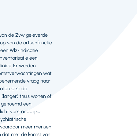
d van de Zvw geleverde
koop van de artsenfunctie
 een Wlz-indicatie
inventarisatie een
iniek. Er werden
komstverwachtingen wat
e toenemende vraag naar
llereerst de
 (langer) thuis wonen of
rd genoemd een
cht verstandelijke
ychiatrische
n waardoor meer mensen
en dat met de komst van