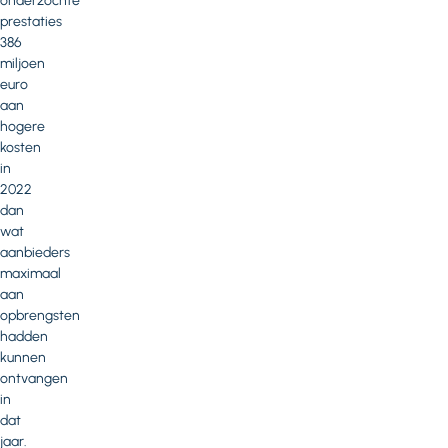
onderzochte
prestaties
386
miljoen
euro
aan
hogere
kosten
in
2022
dan
wat
aanbieders
maximaal
aan
opbrengsten
hadden
kunnen
ontvangen
in
dat
jaar.