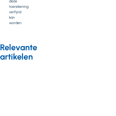
deze
toerekening
verfijnd
kan
worden.
Relevante
artikelen
Bekostiging
Nieuws
04 juli 2024
Wlz-