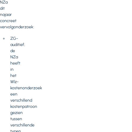
NZa
dit
najaar
concreet
vervolgonderzoek:
ZG-
auditief;
de
NZa
heeft
in
het
Wlz-
kostenonderzoek
een
verschillend
kostenpatroon
gezien
tussen
verschillende
typen