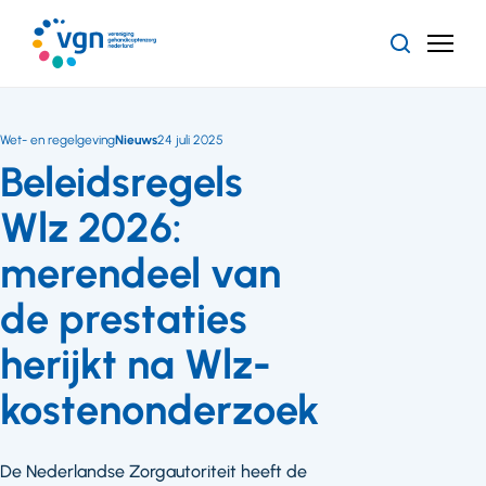
Ga
naar
Zoeken
Menu
hoofdinhoud
Vereniging
Gehandicaptenzorg
Nederland
Wet- en regelgeving
Nieuws
24 juli 2025
Beleidsregels
Wlz 2026:
merendeel van
de prestaties
herijkt na Wlz-
kostenonderzoek
De Nederlandse Zorgautoriteit heeft de