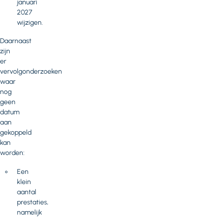
januari
2027
wijzigen.
Daarnaast
zijn
er
vervolgonderzoeken
waar
nog
geen
datum
aan
gekoppeld
kan
worden:
Een
klein
aantal
prestaties,
namelijk