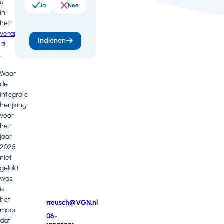
u
meer
Ja
Nee
in
weten
het
verantwoordingsdocument
of
Indienen
heb
.
je
Waar
vragen
de
integrale
of
herijking
opmerkingen?
voor
het
Neem
jaar
contact
2025
op
niet
met
gelukt
Renate
was,
Reusch
is
het
E-
rreusch@VGN.nl
mooi
mail
Telefoonnummer
06-
dat