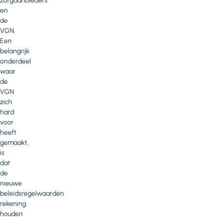
zorgaanbieders
en
de
VGN.
Een
belangrijk
onderdeel
waar
de
VGN
zich
hard
voor
heeft
gemaakt,
is
dat
de
nieuwe
beleidsregelwaarden
rekening
houden