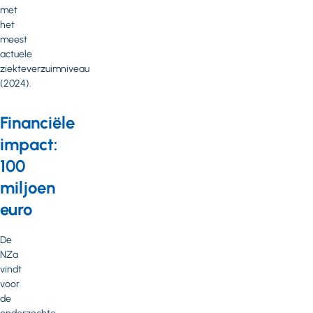
met
het
meest
actuele
ziekteverzuimniveau
(2024).
Financiële
impact:
100
miljoen
euro
De
NZa
vindt
voor
de