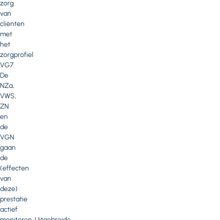
zorg
van
cliënten
met
het
zorgprofiel
VG7.
De
NZa,
VWS,
ZN
en
de
VGN
gaan
de
(effecten
van
deze)
prestatie
actief
monitoren. Uitgebreide