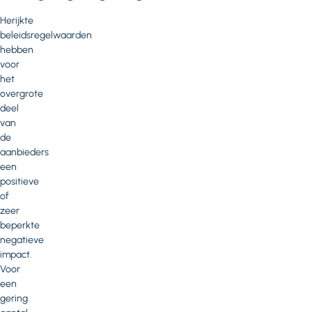
Herijkte
beleidsregelwaarden
hebben
voor
het
overgrote
deel
van
de
aanbieders
een
positieve
of
zeer
beperkte
negatieve
impact.
Voor
een
gering