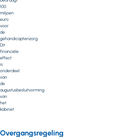
bedraagt
100
miljoen
euro
voor
de
gehandicaptenzorg.
Dit
financiële
effect
is
onderdeel
van
de
augustusbesluitvorming
van
het
kabinet.
Overgangsregeling