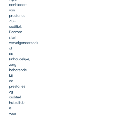
aanbieders
van
prestaties
ZG-
auditief.
Daarom
start
vervolgonderzoek
of
de
(inhoudelijke)
zorg
behorende
bij
de
prestaties
zg-
auditief
hetzelfde
is
voor