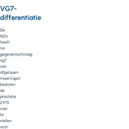
VG7-
differentiatie
De
NZa
heeft
na
gegevensuitvraag
vg7
van
afgelopen
maart/april
besloten
de
prestatie
Z475
vast
te
stellen
voor