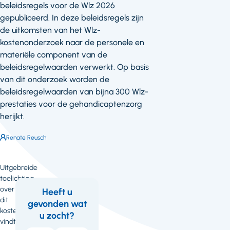
beleidsregels voor de Wlz 2026
gepubliceerd. In deze beleidsregels zijn
de uitkomsten van het Wlz-
kostenonderzoek naar de personele en
materiële component van de
beleidsregelwaarden verwerkt. Op basis
van dit onderzoek worden de
beleidsregelwaarden van bijna 300 Wlz-
prestaties voor de gehandicaptenzorg
herijkt.
Auteur:
Renate Reusch
Uitgebreide
toelichting
over
Heeft u
dit
gevonden wat
Feedback
Wil
kostenonderzoek
u zocht?
je
vindt