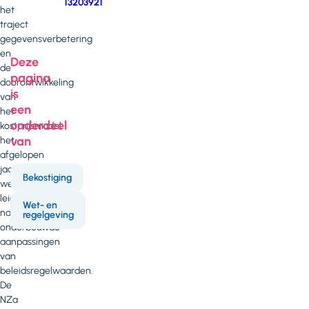
13203921
het
traject
gegevensverbetering
en
Deze
de
pagina
doorontwikkeling
is
van
een
het
onderdeel
kostprijsmodel
van
het
afgelopen
jaar
Bekostiging
wel
leidt
Wet- en
naar
regelgeving
onderbouwde
aanpassingen
van
beleidsregelwaarden.
De
NZa