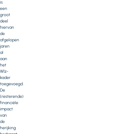
is
een
groot
deel
hiervan
de
afgelopen
jaren
al
aan
het
Wlz-
kader
toegevoegd.
De
(resterende)
financiële
impact
van
de
herijking