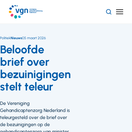
Ga
naar
Zoeken
Menu
hoofdinhoud
Vereniging
Gehandicaptenzorg
Nederland
Politiek
Nieuws
05 maart 2026
Beloofde
brief over
bezuinigingen
stelt teleur
De Vereniging
Gehandicaptenzorg Nederland is
teleurgesteld over de brief over
de bezuinigingen op de
gehandicaptenzorg van minister