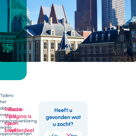
Tijdens
het
debat
Reactie
Deze
Heeft u
over
VGN
pagina is
gevonden wat
Feedback
regeringsverklaring
op
een
u zocht?
waren
brief
onderdeel
oppositiepartijen
Ja
Nee