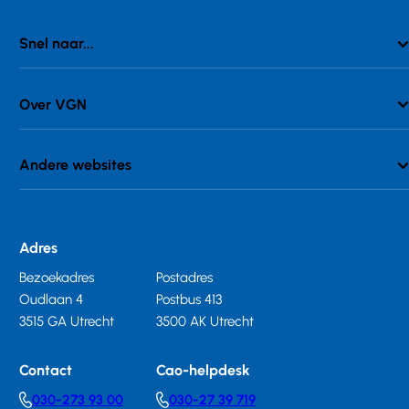
Snel naar...
Over VGN
Andere websites
Adres
Bezoekadres
Postadres
Oudlaan 4
Postbus 413
3515 GA Utrecht
3500 AK Utrecht
Contact
Cao-helpdesk
030-273 93 00
030-27 39 719
Telephonenumber
Telephonenumber