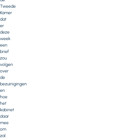
Tweede
Kamer
dat
er
deze
week
een
brief
zou
volgen
over
de
bezuinigingen
en
hoe
het
kabinet
daar
mee
om
zal