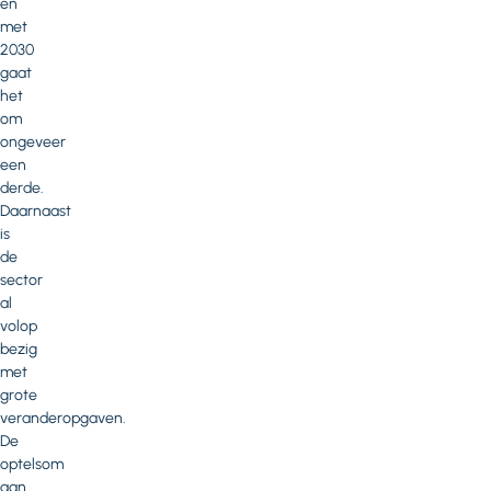
en
met
2030
gaat
het
om
ongeveer
een
derde.
Daarnaast
is
de
sector
al
volop
bezig
met
grote
veranderopgaven.
De
optelsom
aan