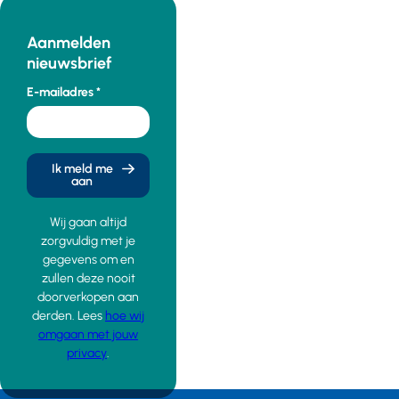
Aanmelden
nieuwsbrief
E-mailadres
Ik meld me
aan
Wij gaan altijd
zorgvuldig met je
gegevens om en
zullen deze nooit
doorverkopen aan
derden. Lees
hoe wij
omgaan met jouw
privacy
.