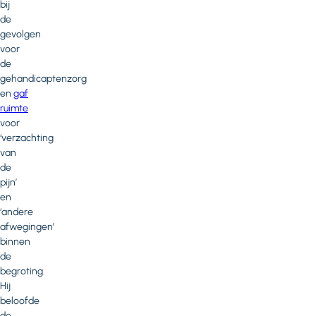
bij
de
gevolgen
voor
de
gehandicaptenzorg
en
gaf
ruimte
voor
‘verzachting
van
de
pijn’
en
‘andere
afwegingen’
binnen
de
begroting.
Hij
beloofde
de