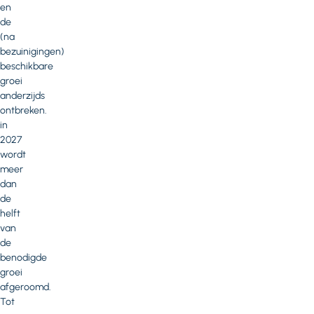
en
de
(na
bezuinigingen)
beschikbare
groei
anderzijds
ontbreken.
in
2027
wordt
meer
dan
de
helft
van
de
benodigde
groei
afgeroomd.
Tot