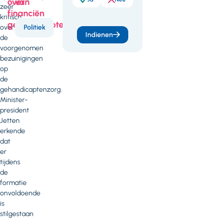
over
van
zeer
financiën
kritisch
gehandicaptenzorg:
over
Politiek
Indienen
de
voorgenomen
bezuinigingen
op
de
Politiek
05 maart 2026
gehandicaptenzorg.
Minister-
20260305 Brief
president
VGN nav brief
Jetten
minister Sterk over
erkende
financiën Wlz
dat
gehandicaptenzorg
er
(PDF - 132 kB)
tijdens
de
formatie
onvoldoende
is
stilgestaan