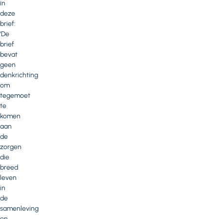
in
deze
brief:
‘De
brief
bevat
geen
denkrichting
om
tegemoet
te
komen
aan
de
zorgen
die
breed
leven
in
de
samenleving
en