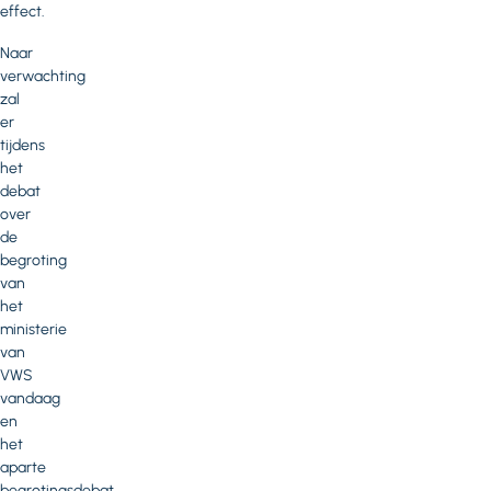
effect.
Naar
verwachting
zal
er
tijdens
het
debat
over
de
begroting
van
het
ministerie
van
VWS
vandaag
en
het
aparte
begrotingsdebat