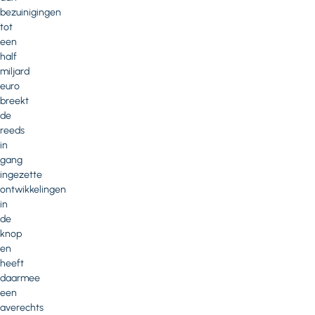
bezuinigingen
tot
een
half
miljard
euro
breekt
de
reeds
in
gang
ingezette
ontwikkelingen
in
de
knop
en
heeft
daarmee
een
averechts