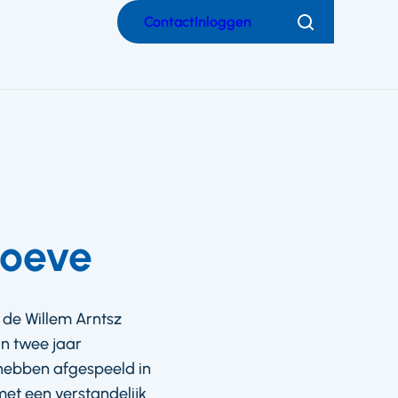
Contact
Inloggen
Zoeken
Hoeve
g de Willem Arntsz
n twee jaar
 hebben afgespeeld in
et een verstandelijk