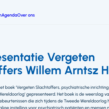
n
Agenda
Over ons
sentatie Vergeten
ffers Willem Arntsz 
 het boek ‘Vergeten Slachtoffers, psychiatrische inrichtin
ereldoorlog’ gepresenteerd. Het boek is de weerslag va
beurtenissen die zich tijdens de Tweede Wereldoorlog
ige instelling voor psychiatrisch patiënten en mensen m