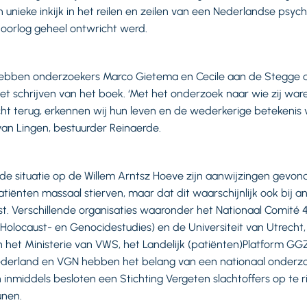
unieke inkijk in het reilen en zeilen van een Nederlandse psychi
orlog geheel ontwricht werd.
hebben onderzoekers Marco Gietema en Cecile aan de Stegge
et schrijven van het boek. ‘Met het onderzoek naar wie zij ware
t terug, erkennen wij hun leven en de wederkerige betekenis 
a van Lingen, bestuurder Reinaerde.
de situatie op de Willem Arntsz Hoeve zijn aanwijzingen gevond
atiënten massaal stierven, maar dat dit waarschijnlijk ook bij an
st. Verschillende organisaties waaronder het Nationaal Comité 
, Holocaust- en Genocidestudies) en de Universiteit van Utrech
het Ministerie van VWS, het Landelijk (patiënten)Platform GG
derland en VGN hebben het belang van een nationaal onderz
middels besloten een Stichting Vergeten slachtoffers op te ri
dersteunen.