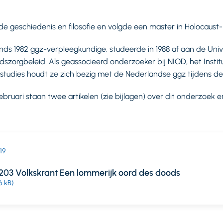
 geschiedenis en filosofie en volgde een master in Holocaust-
nds 1982 ggz-verpleegkundige, studeerde in 1988 af aan de Unive
idszorgbeleid. Als geassocieerd onderzoeker bij NIOD, het Instit
tudies houdt ze zich bezig met de Nederlandse ggz tijdens de 
ebruari staan twee artikelen (zie bijlagen) over dit onderzoek e
019
203 Volkskrant Een lommerijk oord des doods
6 kB)