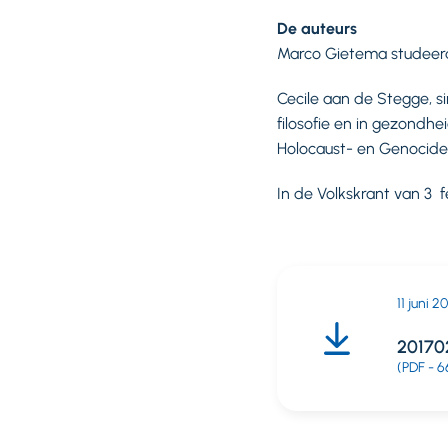
De auteurs
Marco Gietema studeerde
Cecile aan de Stegge, si
filosofie en in gezondhe
Holocaust- en Genocides
In de Volkskrant van 3 f
11 juni 2
20170
(PDF - 6