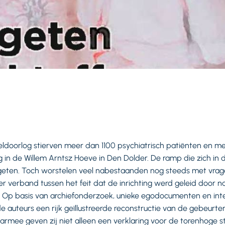
ldoorlog stierven meer dan 1100 psychiatrisch patiënten en 
 in de Willem Arntsz Hoeve in Den Dolder. De ramp die zich in dez
geten. Toch worstelen veel nabestaanden nog steeds met vrage
r verband tussen het feit dat de inrichting werd geleid door na
 Op basis van archiefonderzoek, unieke egodocumenten en int
auteurs een rijk geïllustreerde reconstructie van de gebeurt
aarmee geven zij niet alleen een verklaring voor de torenhoge s