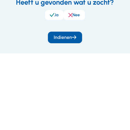
Heeft u gevonden wat u zocht?
eedback
Ja
Nee
Indienen