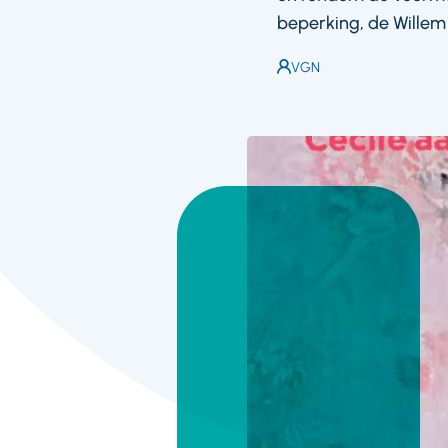
beperking, de Willem
Auteur:
VGN