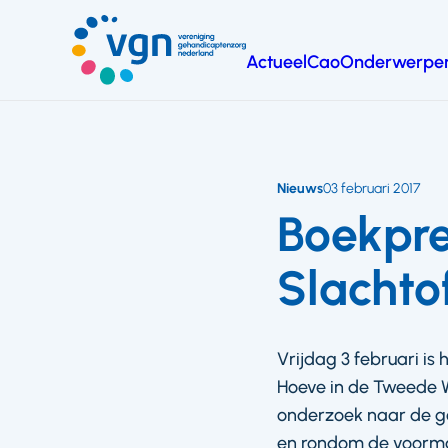
Ga
naar
Actueel
Cao
Onderwerpe
hoofdinhoud
Vereniging
Gehandicaptenzorg
Nederland
Nieuws
03 februari 2017
Boekpre
Slachto
Vrijdag 3 februari is
Hoeve in de Tweede W
onderzoek naar de ge
en rondom de voormal