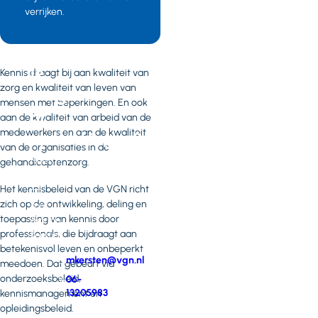
weten
verrijken.
of
heb
je
Kennis draagt bij aan kwaliteit van
zorg en kwaliteit van leven van
vragen
mensen met beperkingen. En ook
of
aan de kwaliteit van arbeid van de
medewerkers en aan de kwaliteit
opmerkingen?
van de organisaties in de
Neem
gehandicaptenzorg.
contact
Het kennisbeleid van de VGN richt
op
zich op de ontwikkeling, deling en
met
toepassing van kennis door
Marion
professionals, die bijdraagt aan
Kersten
betekenisvol leven en onbeperkt
E-
mkersten@vgn.nl
meedoen. Dat gebeurt via
mail
onderzoeksbeleid,
Telefoonnummer
06-
13205983
kennismanagement en
opleidingsbeleid.