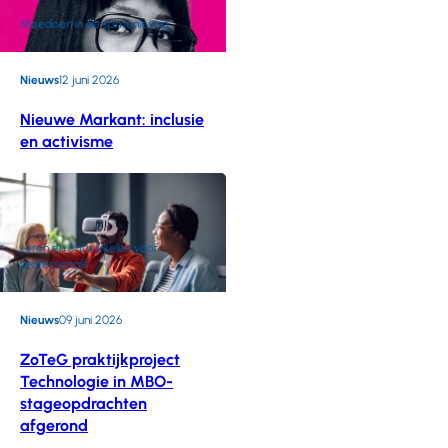
Meedoen in de samenleving
Nieuws
12 juni 2026
Nieuwe Markant: inclusie
en activisme
Leren en ontwikkelen voor
professionals
Nieuws
09 juni 2026
ZoTeG praktijkproject
Technologie in MBO-
stageopdrachten
afgerond