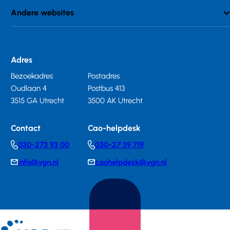
Andere websites
Adres
Bezoekadres
Postadres
Oudlaan 4
Postbus 413
3515 GA Utrecht
3500 AK Utrecht
Contact
Cao-helpdesk
030-273 93 00
030-27 39 719
Telephonenumber
Telephonenumber
info@vgn.nl
caohelpdesk@vgn.nl
E-
E-
mail
mail