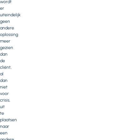
wordt
er
uiteindelijk
geen
andere
oplossing
meer
gezien
dan
de
cliënt,
al
dan
niet
voor
crisis,
uit
te
plaatsen
naar
een
andere