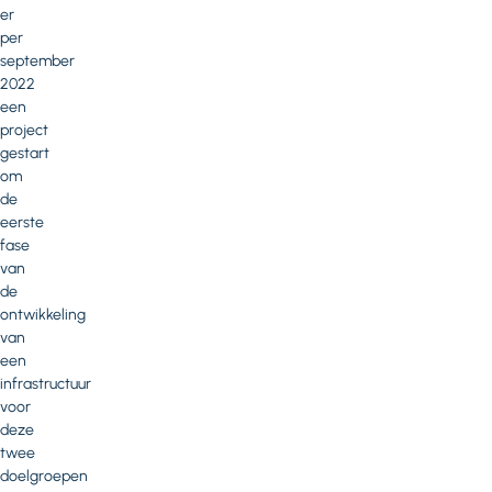
er
per
september
2022
een
project
gestart
om
de
eerste
fase
van
de
ontwikkeling
van
een
infrastructuur
voor
deze
twee
doelgroepen