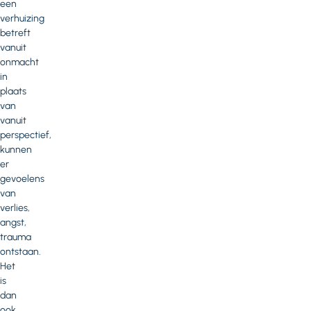
een
verhuizing
betreft
vanuit
onmacht
in
plaats
van
vanuit
perspectief,
kunnen
er
gevoelens
van
verlies,
angst,
trauma
ontstaan.
Het
is
dan
ook