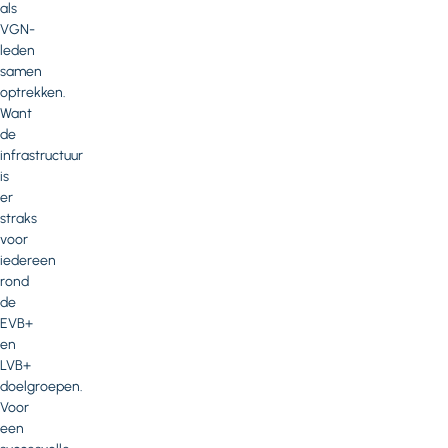
als
VGN-
leden
samen
optrekken.
Want
de
infrastructuur
is
er
straks
voor
iedereen
rond
de
EVB+
en
LVB+
doelgroepen.
Voor
een