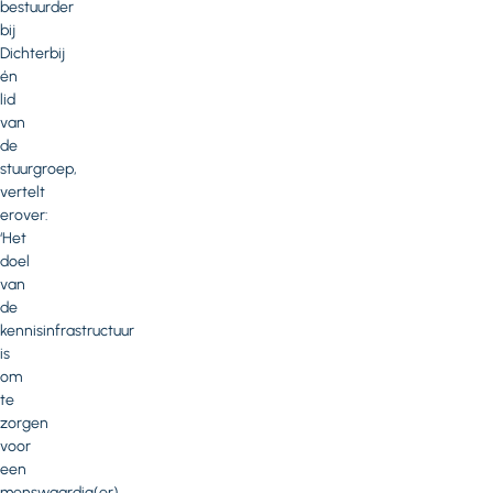
bestuurder
bij
Dichterbij
én
lid
van
de
stuurgroep,
vertelt
erover:
‘Het
doel
van
de
kennisinfrastructuur
is
om
te
zorgen
voor
een
menswaardig(er)