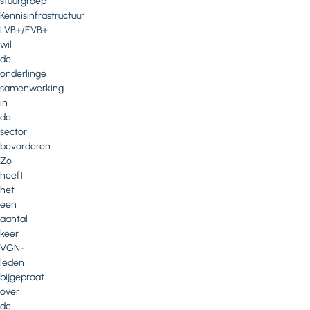
stuurgroep
Kennisinfrastructuur
LVB+/EVB+
wil
de
onderlinge
samenwerking
in
de
sector
bevorderen.
Zo
heeft
het
een
aantal
keer
VGN-
leden
bijgepraat
over
de