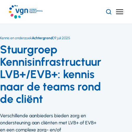
Ga
naar
Zoeken
Menu
hoofdinhoud
Vereniging
Gehandicaptenzorg
Nederland
Kennis en onderzoek
Achtergrond
09 juli 2025
Stuurgroep
Kennisinfrastructuur
LVB+/EVB+: kennis
naar de teams rond
de cliënt
Verschillende aanbieders bieden zorg en
ondersteuning aan cliënten met LVB+ of EVB+
en een complexe zorg- en/of