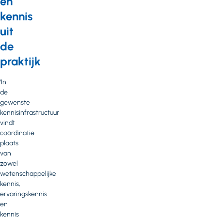
en
kennis
uit
de
praktijk
‘In
de
gewenste
kennisinfrastructuur
vindt
coördinatie
plaats
van
zowel
wetenschappelijke
kennis,
ervaringskennis
en
kennis