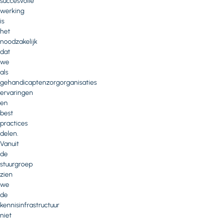
succesvolle
werking
is
het
noodzakelijk
dat
we
als
gehandicaptenzorgorganisaties
ervaringen
en
best
practices
delen.
Vanuit
de
stuurgroep
zien
we
de
kennisinfrastructuur
niet