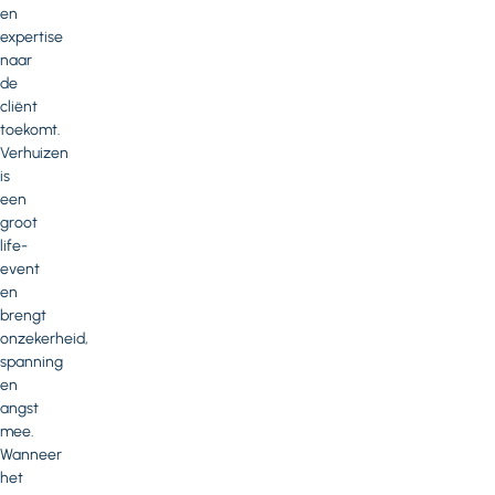
en
expertise
naar
de
cliënt
toekomt.
Verhuizen
is
een
groot
life-
event
en
brengt
onzekerheid,
spanning
en
angst
mee.
Wanneer
het