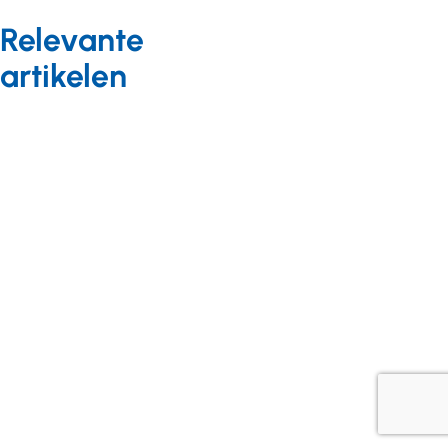
Relevante
artikelen
Kennis en onderzoek
Nieuws
20 mei 2025
Academische
Werkplaatsen
Verstandelijke
Beperkingen brengen
gezamenlijk
onderzoeksprogramma
uit