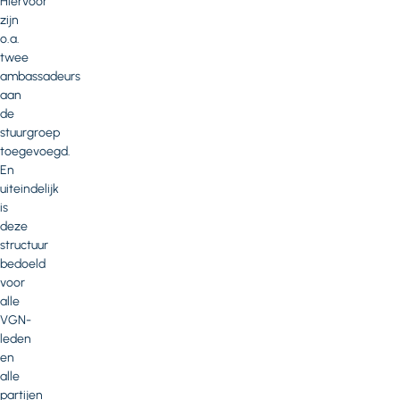
Hiervoor
zijn
o.a.
twee
ambassadeurs
aan
de
stuurgroep
toegevoegd.
En
uiteindelijk
is
deze
structuur
bedoeld
voor
alle
VGN-
leden
en
alle
partijen