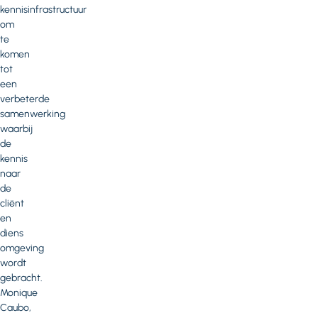
kennisinfrastructuur
om
te
komen
tot
een
verbeterde
samenwerking
waarbij
de
kennis
naar
de
cliënt
en
diens
omgeving
wordt
gebracht.
Monique
Caubo,