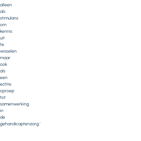
alleen
als
stimulans
om
kennis
uit
te
wisselen
maar
ook
als
een
echte
oproep
tot
samenwerking
in
de
gehandicaptenzorg.’