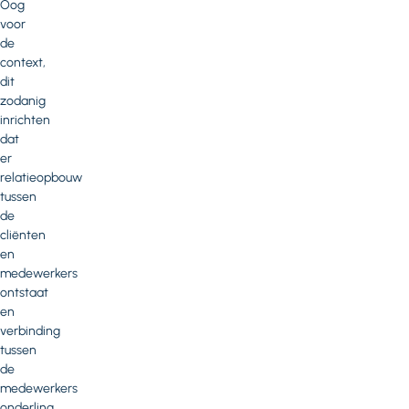
Oog
voor
de
context,
dit
zodanig
inrichten
dat
er
relatieopbouw
tussen
de
cliënten
en
medewerkers
ontstaat
en
verbinding
tussen
de
medewerkers
onderling,