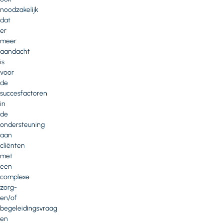
noodzakelijk
dat
er
meer
aandacht
is
voor
de
succesfactoren
in
de
ondersteuning
aan
cliënten
met
een
complexe
zorg-
en/of
begeleidingsvraag
en