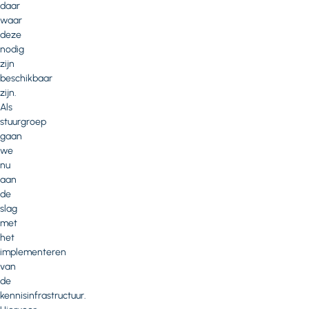
daar
waar
deze
nodig
zijn
beschikbaar
zijn.
Als
stuurgroep
gaan
we
nu
aan
de
slag
met
het
implementeren
van
de
kennisinfrastructuur.