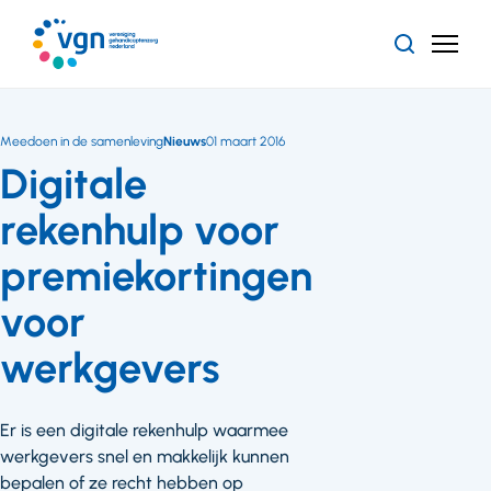
Ga
naar
Zoeken
Menu
hoofdinhoud
Vereniging
Gehandicaptenzorg
Nederland
Meedoen in de samenleving
Nieuws
01 maart 2016
Digitale
rekenhulp voor
premiekortingen
voor
werkgevers
Er is een digitale rekenhulp waarmee
werkgevers snel en makkelijk kunnen
bepalen of ze recht hebben op