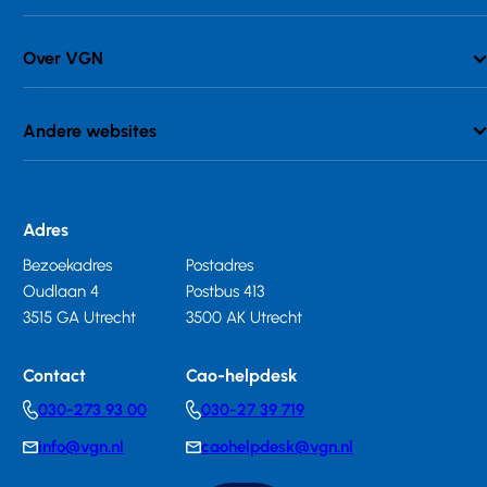
Over VGN
Andere websites
Adres
Bezoekadres
Postadres
Oudlaan 4
Postbus 413
3515 GA Utrecht
3500 AK Utrecht
Contact
Cao-helpdesk
030-273 93 00
030-27 39 719
Telephonenumber
Telephonenumber
info@vgn.nl
caohelpdesk@vgn.nl
E-
E-
mail
mail