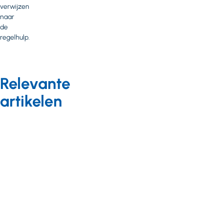
verwijzen
naar
de
regelhulp.
Relevante
artikelen
Arbeidszaken
Nieuws
15 december 2021
Tijdelijk lage