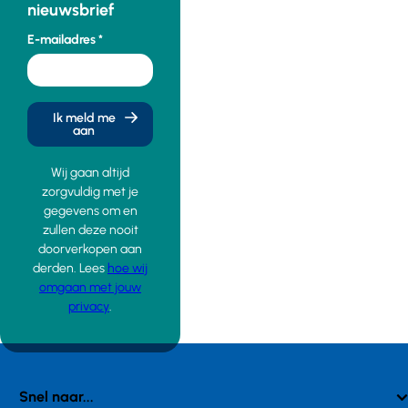
nieuwsbrief
E-mailadres
Ik meld me
aan
Wij gaan altijd
zorgvuldig met je
gegevens om en
zullen deze nooit
doorverkopen aan
derden. Lees
hoe wij
omgaan met jouw
privacy
.
Snel naar...