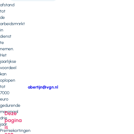
afstand
je
tot
vragen
de
arbeidsmarkt
of
in
opmerkingen?
dienst
te
Neem
nemen.
contact
Het
op
jaarlijkse
met
voordeel
Aart
kan
Bertijn
oplopen
tot
E-
abertijn@vgn.nl
7000
mail
Telefoonnummer
euro
gedurende
maximaal
Deze
drie
pagina
jaar.
is
Premiekortingen
een