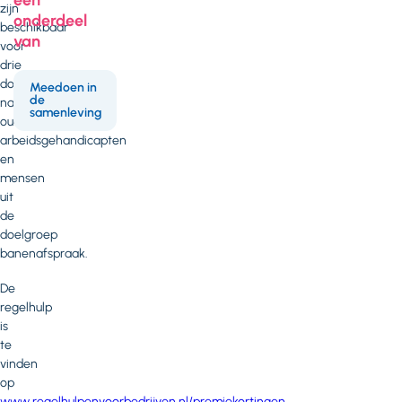
zijn
onderdeel
beschikbaar
van
voor
drie
doelgroepen,
Meedoen in
de
namelijk
samenleving
ouderen,
arbeidsgehandicapten
en
mensen
uit
de
doelgroep
banenafspraak.
De
regelhulp
is
te
vinden
op
www.regelhulpenvoorbedrijven.nl/premiekortingen