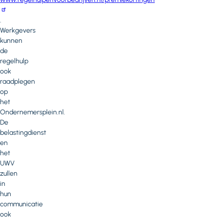
.
Werkgevers
kunnen
de
regelhulp
ook
raadplegen
op
het
Ondernemersplein.nl.
De
belastingdienst
en
het
UWV
zullen
in
hun
communicatie
ook