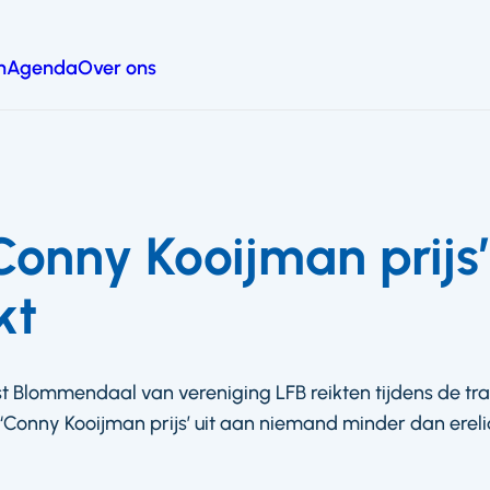
n
Agenda
Over ons
Conny Kooijman prijs’
kt
oost Blommendaal van vereniging LFB reikten tijdens de 
 ‘Conny Kooijman prijs’ uit aan niemand minder dan ere