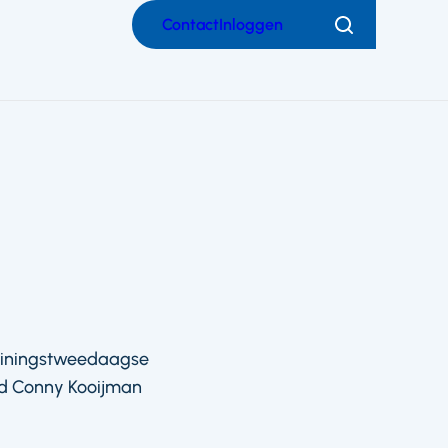
Contact
Inloggen
Zoeken
trainingstweedaagse
lid Conny Kooijman