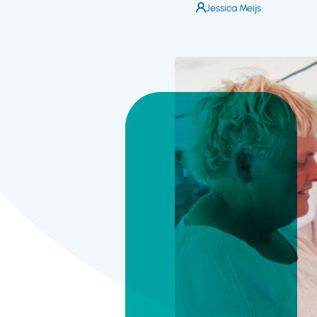
Auteur:
Jessica Meijs