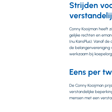
Strijden vo
verstandeli
Conny Kooijman heeft zi
gelijke rechten en ema
(nu KansPlus). Vanaf de
de belangenvereniging 
werkzaam bij koepelorga
Eens per twe
De Conny Kooijman prij
verstandelijke beperkin
mensen met een verstan