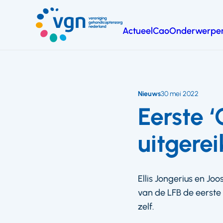
Ga
naar
Actueel
Cao
Onderwerpe
hoofdinhoud
Vereniging
Gehandicaptenzorg
Nederland
Nieuws
30 mei 2022
Eerste ‘
uitgerei
Ellis Jongerius en J
van de LFB de eerste
zelf.