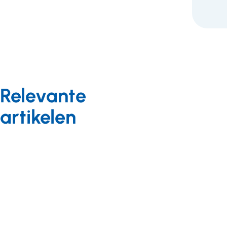
Relevante
artikelen
Visie 2035
Meedoen in de
samenleving
Nieuws
Nieuws
19 augustus
10 mei 2022
2024
Nieuws
25 mei 2022