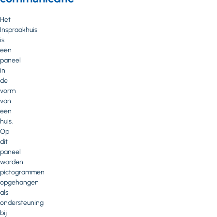
Het
Inspraakhuis
is
een
paneel
in
de
vorm
van
een
huis.
Op
dit
paneel
worden
pictogrammen
opgehangen
als
ondersteuning
bij