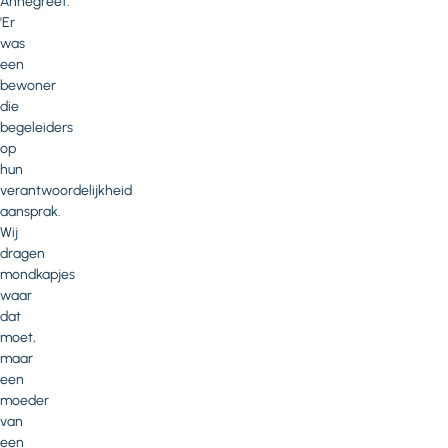
Annegreet.
'Er
was
een
bewoner
die
begeleiders
op
hun
verantwoordelijkheid
aansprak.
Wij
dragen
mondkapjes
waar
dat
moet,
maar
een
moeder
van
een