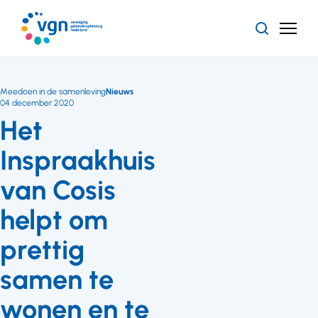
Ga
naar
Zoeken
Menu
hoofdinhoud
Vereniging
Gehandicaptenzorg
Nederland
Meedoen in de samenleving
Nieuws
04 december 2020
Het
Inspraakhuis
van Cosis
helpt om
prettig
samen te
wonen en te