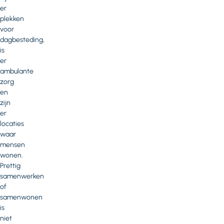
er
plekken
voor
dagbesteding,
is
er
ambulante
zorg
en
zijn
er
locaties
waar
mensen
wonen.
Prettig
samenwerken
of
samenwonen
is
niet