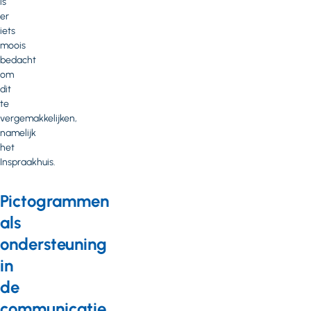
is
er
iets
moois
bedacht
om
dit
te
vergemakkelijken,
namelijk
het
Inspraakhuis.
Pictogrammen
als
ondersteuning
in
de
communicatie