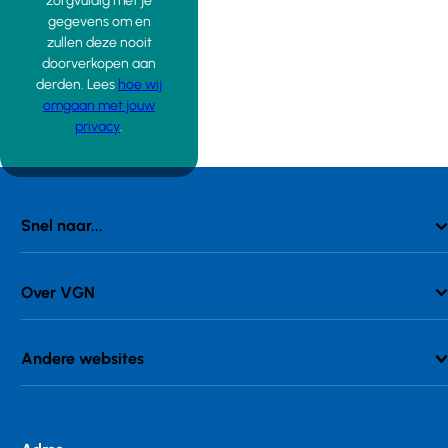
zorgvuldig met je
gegevens om en
zullen deze nooit
doorverkopen aan
derden. Lees
hoe wij
omgaan met jouw
privacy
.
Snel naar...
Over VGN
Andere websites