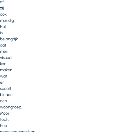
of
zij
ook
mondig.
Het
is
belangrijk
dat
men
visueel
kan
maken
wat
er
speelt
binnen
een
woongroep.
Mooi
toch,
hoe
medezeggenschap