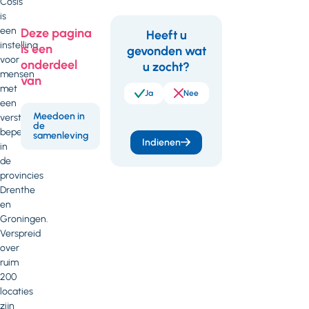
Cosis
is
een
Deze pagina
Heeft u
instelling
is een
gevonden wat
Feedback
voor
onderdeel
u zocht?
mensen
van
met
Ja
Nee
een
Meedoen in
verstandelijke
de
beperking
samenleving
Indienen
in
de
provincies
Drenthe
en
Groningen.
Verspreid
over
ruim
200
locaties
zijn