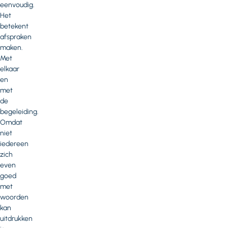
eenvoudig.
Het
betekent
afspraken
maken.
Met
elkaar
en
met
de
begeleiding.
Omdat
niet
iedereen
zich
even
goed
met
woorden
kan
uitdrukken