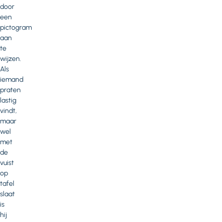
door
een
pictogram
aan
te
wijzen.
Als
iemand
praten
lastig
vindt,
maar
wel
met
de
vuist
op
tafel
slaat
is
hij