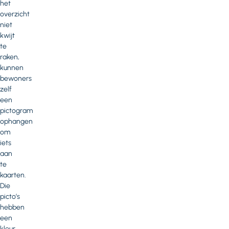
het
overzicht
niet
kwijt
te
raken,
kunnen
bewoners
zelf
een
pictogram
ophangen
om
iets
aan
te
kaarten.
Die
picto’s
hebben
een
kleur.