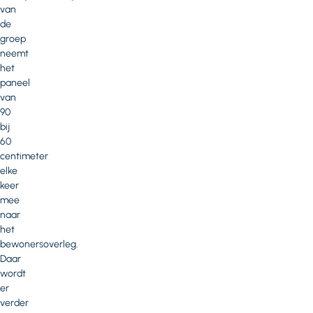
van
de
groep
neemt
het
paneel
van
90
bij
60
centimeter
elke
keer
mee
naar
het
bewonersoverleg.
Daar
wordt
er
verder