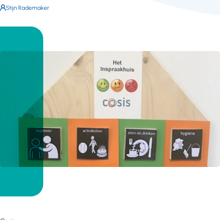
Auteur:
Stijn Rademaker