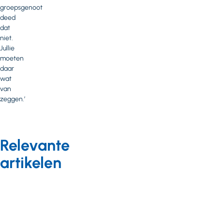
groepsgenoot
deed
dat
niet.
Jullie
moeten
daar
wat
van
zeggen.’
Relevante
artikelen