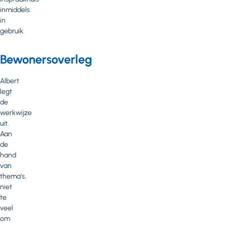
inmiddels
in
gebruik.
Bewonersoverleg
Albert
legt
de
werkwijze
uit.
Aan
de
hand
van
thema’s,
niet
te
veel
om