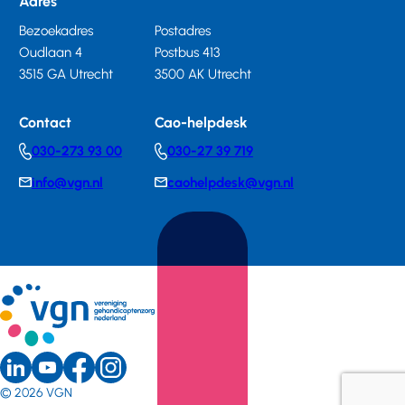
Adres
Bezoekadres
Postadres
Oudlaan 4
Postbus 413
3515 GA Utrecht
3500 AK Utrecht
Contact
Cao-helpdesk
030-273 93 00
030-27 39 719
Telephonenumber
Telephonenumber
info@vgn.nl
caohelpdesk@vgn.nl
E-
E-
mail
mail
LinkedIn
Youtube
Instagram
Sociale
Facebook
© 2026
VGN
(external
(external
(external