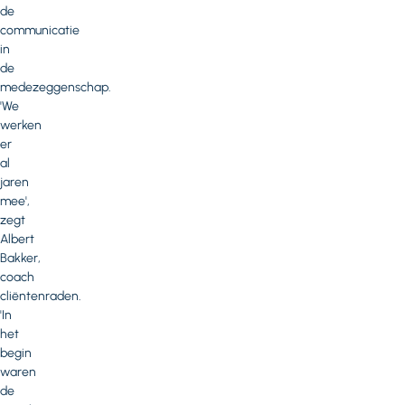
de
communicatie
in
de
medezeggenschap.
'We
werken
er
al
jaren
mee',
zegt
Albert
Bakker,
coach
cliëntenraden.
'In
het
begin
waren
de