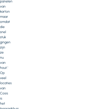
panelen
van
karton
maar
omdat
die
snel
stuk
gingen
zijn
ze
nu
van
hout.'
Op
veel
locaties
van
Cosis
is
het
Inspraakhuis