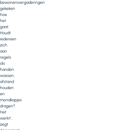
bewonersvergaderingen
gekeken
hoe
het
gaat.
Houdt
iedereen
zich
aan
regels
als
handen
wassen,
afstand
houden
en
mondkapjes
dragen?
Het
werkt',
zegt