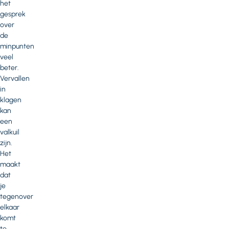
het
gesprek
over
de
minpunten
veel
beter.
Vervallen
in
klagen
kan
een
valkuil
zijn.
Het
maakt
dat
je
tegenover
elkaar
komt
te