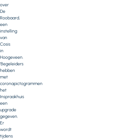
over
De
Roobaard,
een
instelling
van
Cosis
in
Hoogeveen.
'Begeleiders
hebben
met
coronapictogrammen
het
Inspraakhuis
een
upgrade
gegeven.
Er
wordt
tijdens