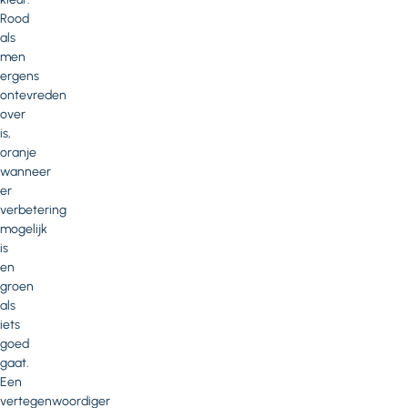
Rood
als
men
ergens
ontevreden
over
is,
oranje
wanneer
er
verbetering
mogelijk
is
en
groen
als
iets
goed
gaat.
Een
vertegenwoordiger