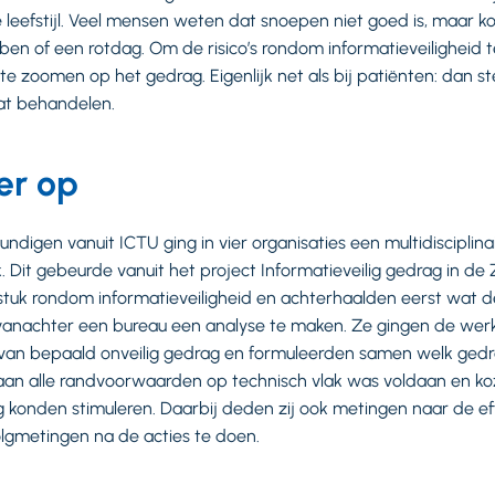
eefstijl. Veel mensen weten dat snoepen niet goed is, maar ko
ben of een rotdag. Om de risico’s rondom informatieveiligheid te
 te zoomen op het gedrag. Eigenlijk net als bij patiënten: dan st
at behandelen.
er op
digen vanuit ICTU ging in vier organisaties een multidisciplin
Dit gebeurde vanuit het project Informatieveilig gedrag in de
stuk rondom informatieveiligheid en achterhaalden eerst wat 
 vanachter een bureau een analyse te maken. Ze gingen de wer
 van bepaald onveilig gedrag en formuleerden samen welk gedra
aan alle randvoorwaarden op technisch vlak was voldaan en ko
konden stimuleren. Daarbij deden zij ook metingen naar de eff
lgmetingen na de acties te doen.