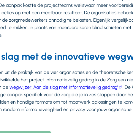
 De aanpak kostte de projectteams weliswaar meer voorbereidi
hte acties op met een meetbaar resultaat. De organisaties behaa
de zorgmedewerkers onnodig te belasten. Eigenlijk vergelijkb
oed te mikken, in plaats van meerdere keren blind schieten me
e.
 slag met de innovatieve wegw
n uit de praktijk van de vier organisaties en de theoretische ken
ikkelde het project Informatieveilig gedrag in de Zorg een n
in de
wegwijzer ‘Aan de slag met informatieveilig gedrag’
. De
ige aanpak specifiek voor de zorg die je in zes stappen door he
eelden en handige formats om tot maatwerk oplossingen te kom
rondom informatieveiligheid en privacy voor jouw organisatie