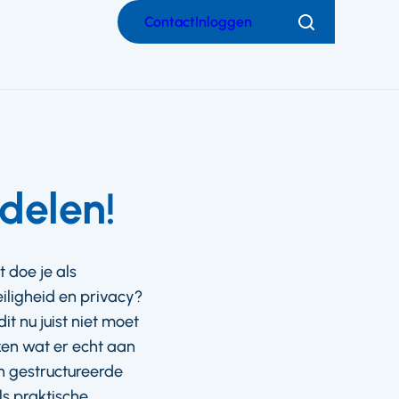
Contact
Inloggen
Zoeken
ndelen!
 doe je als
iligheid en privacy?
t nu juist niet moet
ken wat er echt aan
n gestructureerde
s praktische