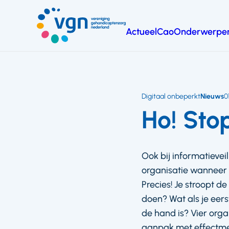
Ga
naar
Actueel
Cao
Onderwerpe
hoofdinhoud
Vereniging
Gehandicaptenzorg
Nederland
Digitaal onbeperkt
Nieuws
0
Ho! Sto
Ook bij informatievei
organisatie wanneer e
Precies! Je stroopt d
doen? Wat als je eer
de hand is? Vier org
aanpak met effectmet