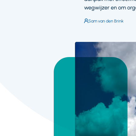
wegwijzer en om organ
Auteur:
Sam van den Brink