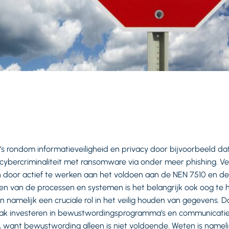
s rondom informatieveiligheid en privacy door bijvoorbeeld data
 cybercriminaliteit met ransomware via onder meer phishing. Ve
 door actief te werken aan het voldoen aan de NEN 7510 en de
en van de processen en systemen is het belangrijk ook oog te
 namelijk een cruciale rol in het veilig houden van gegevens. D
aak investeren in bewustwordingsprogramma’s en communicat
, want bewustwording alleen is niet voldoende. Weten is nameli