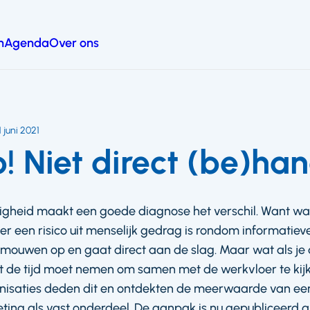
n
Agenda
Over ons
1 juni 2021
p! Niet direct (be)ha
ligheid maakt een goede diagnose het verschil. Want wat
r een risico uit menselijk gedrag is rondom informatieve
e mouwen op en gaat direct aan de slag. Maar wat als je di
st de tijd moet nemen om samen met de werkvloer te kij
anisaties deden dit en ontdekten de meerwaarde van ee
ing als vast onderdeel. De aanpak is nu gepubliceerd al