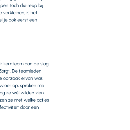
pen toch die reep bij
 verkleinen, is het
el je ook eerst een
air kernteam aan de slag
 Zorg*. De teamleden
de oorzaak ervan was.
kvloer op, spraken met
g ze wél wilden zien.
zen ze met welke acties
ectiviteit door een