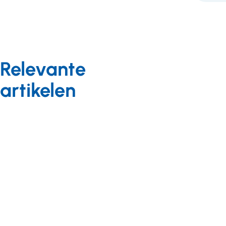
Relevante
artikelen
Langdurige zorg
Langdurige zorg
Nieuws
Achtergrond
04 juni 2025
05 augustus 2025
Inkoopbeleid
Veelgestelde
zorgkantoren
vragen Wlz-