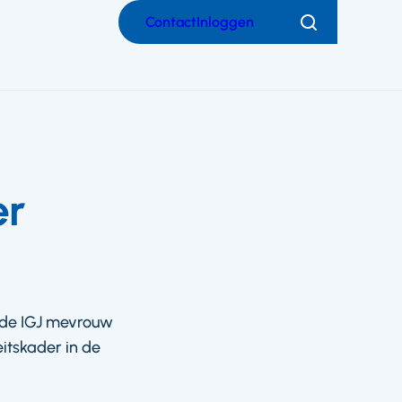
Contact
Inloggen
Zoeken
er
 de IGJ mevrouw
itskader in de