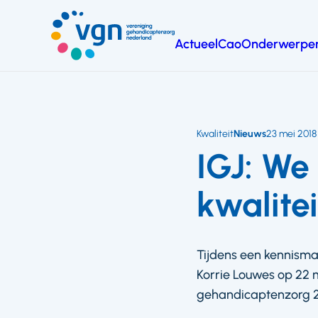
Ga
naar
Actueel
Cao
Onderwerpe
hoofdinhoud
Vereniging
Gehandicaptenzorg
Nederland
Kwaliteit
Nieuws
23 mei 2018
IGJ: W
kwalite
Tijdens een kennism
Korrie Louwes op 22 m
gehandicaptenzorg 2