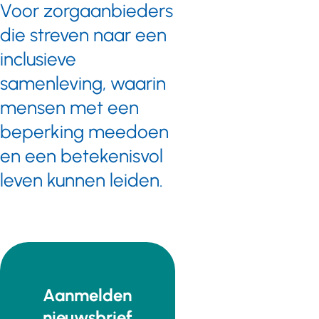
meerjarig
Voor zorgaanbieders
inkoopbeleid,
die streven naar een
beperkt.
inclusieve
samenleving, waarin
mensen met een
beperking meedoen
en een betekenisvol
leven kunnen leiden.
Aanmelden
nieuwsbrief