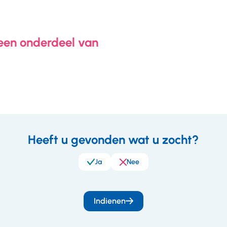
 een onderdeel van
Heeft u gevonden wat u zocht?
eedback
Ja
Nee
Indienen