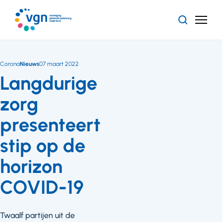
Ga
naar
Zoeken
Menu
hoofdinhoud
Vereniging
Gehandicaptenzorg
Nederland
Corona
Nieuws
07 maart 2022
Langdurige
zorg
presenteert
stip op de
horizon
COVID-19
Twaalf partijen uit de