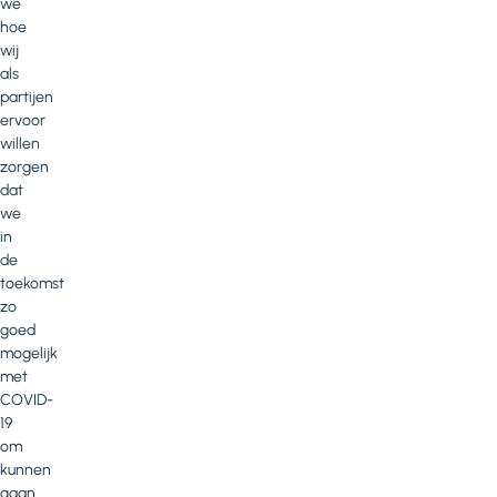
we
hoe
wij
als
partijen
ervoor
willen
zorgen
dat
we
in
de
toekomst
zo
goed
mogelijk
met
COVID-
19
om
kunnen
gaan