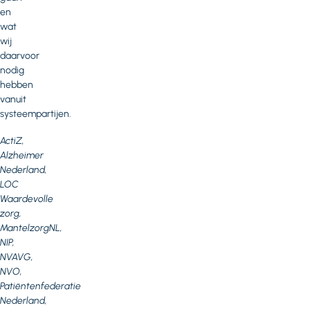
en
wat
wij
daarvoor
nodig
hebben
vanuit
systeempartijen.
ActiZ,
Alzheimer
Nederland,
LOC
Waardevolle
zorg,
MantelzorgNL,
NIP,
NVAVG,
NVO,
Patiëntenfederatie
Nederland,