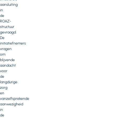
aansluiting
in
de
ROAZ-
structuur
gevraagd.
De
initiatiefnemers
vragen
om
blijvende
aandacht
voor
de
langdurige
zorg
en
vanzelfsprekende
aanwezigheid
in
de