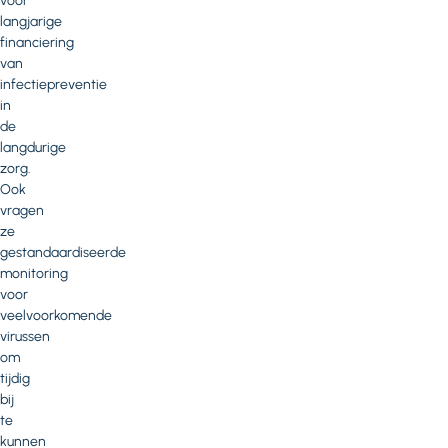
voor
langjarige
financiering
van
infectiepreventie
in
de
langdurige
zorg.
Ook
vragen
ze
gestandaardiseerde
monitoring
voor
veelvoorkomende
virussen
om
tijdig
bij
te
kunnen