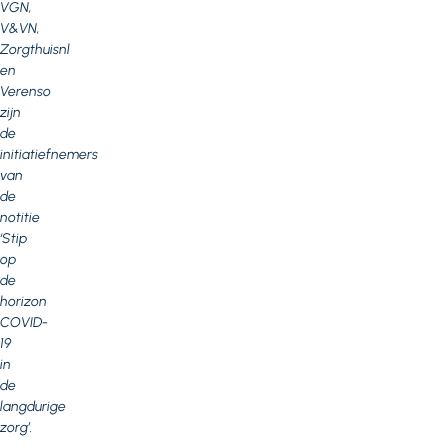
VGN,
V&VN,
Zorgthuisnl
en
Verenso
zijn
de
initiatiefnemers
van
de
notitie
‘Stip
op
de
horizon
COVID-
19
in
de
langdurige
zorg’.