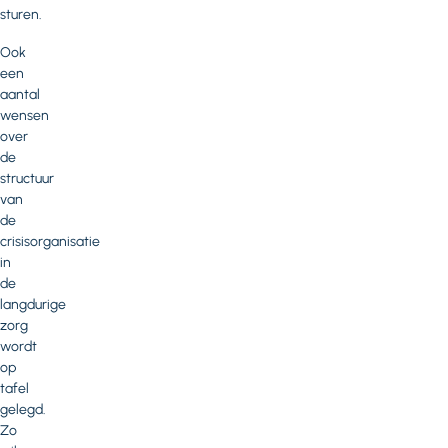
sturen.
Ook
een
aantal
wensen
over
de
structuur
van
de
crisisorganisatie
in
de
langdurige
zorg
wordt
op
tafel
gelegd.
Zo