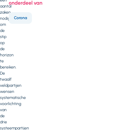
een
onderdeel van
aantal
zaken
Corona
nodig
om
de
stip
op
de
horizon
te
bereiken.
De
twaalf
veldpartijen
wensen
systematische
voorlichting
van
de
drie
systeempartijen