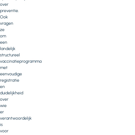
over
preventie.
Ook
vragen
ze
om
een
landelijk
structureel
vaccinatieprogramma
met
eenvoudige
registratie
en
duidelijkheid
over
wie
er
verantwoordelijk
is
voor