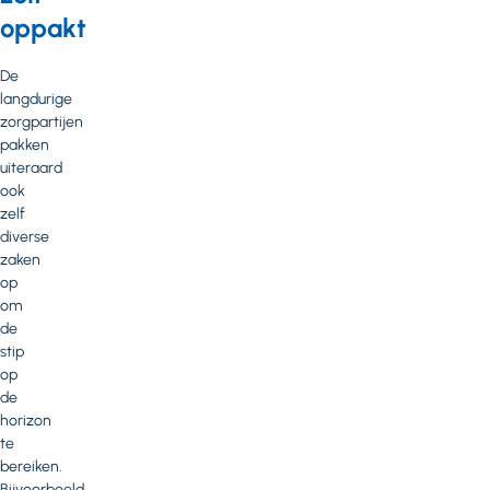
oppakt
De
langdurige
zorgpartijen
pakken
uiteraard
ook
zelf
diverse
zaken
op
om
de
stip
op
de
horizon
te
bereiken.
Bijvoorbeeld