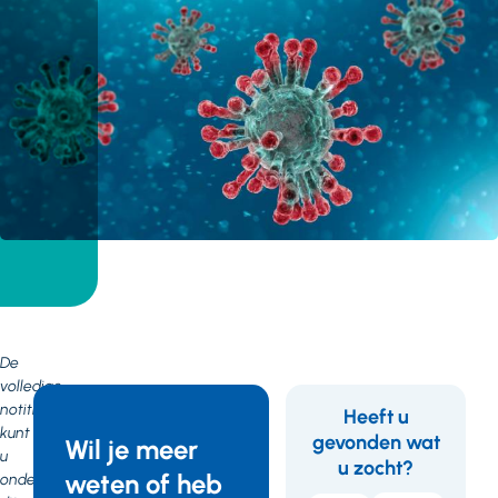
De
volledige
notitie
Heeft u
kunt
gevonden wat
Feedback
Wil je meer
u
u zocht?
weten of heb
onder
Corona