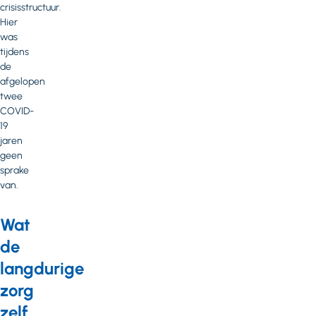
crisisstructuur.
Hier
was
tijdens
de
afgelopen
twee
COVID-
19
jaren
geen
sprake
van.
Wat
de
langdurige
zorg
zelf