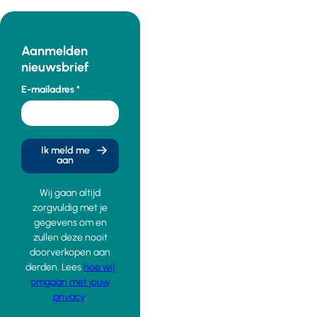
Aanmelden
nieuwsbrief
E-mailadres
Ik meld me
aan
Wij gaan altijd
zorgvuldig met je
gegevens om en
zullen deze nooit
doorverkopen aan
derden. Lees
hoe wij
omgaan met jouw
privacy
.