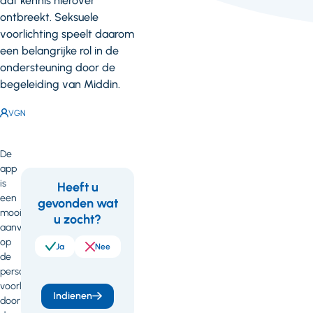
dat kennis hierover
ontbreekt. Seksuele
voorlichting speelt daarom
een belangrijke rol in de
ondersteuning door de
begeleiding van Middin.
Auteur:
VGN
De
app
is
Heeft u
een
gevonden wat
Feedback
mooie
u zocht?
aanvulling
op
Ja
Nee
de
persoonlijke
voorlichting
Indienen
door