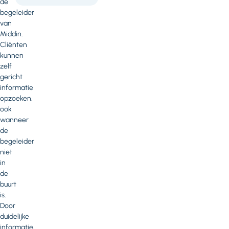
de
begeleider
van
Middin.
Cliënten
kunnen
zelf
gericht
informatie
opzoeken,
ook
wanneer
de
begeleider
niet
in
de
buurt
is.
Door
duidelijke
informatie,