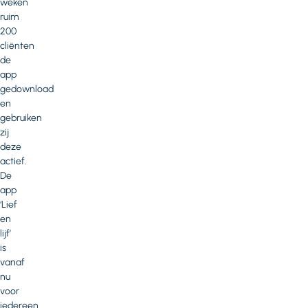
weken
ruim
200
cliënten
de
app
gedownload
en
gebruiken
zij
deze
actief.
De
app
‘Lief
en
lijf’
is
vanaf
nu
voor
iedereen