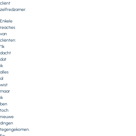
cliënt
zelfredzamer.
Enkele
reacties
van
cliënten:
“Ik
dacht
dat
ik
alles
al
wist
maar
ik
ben
toch
nieuwe
dingen
tegengekomen.
En: