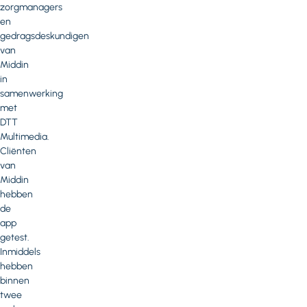
zorgmanagers
en
gedragsdeskundigen
van
Middin
in
samenwerking
met
DTT
Multimedia.
Cliënten
van
Middin
hebben
de
app
getest.
Inmiddels
hebben
binnen
twee