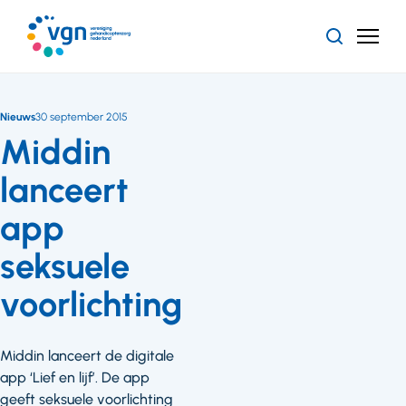
Ga
naar
Zoeken
Menu
hoofdinhoud
Vereniging
Gehandicaptenzorg
Nederland
Nieuws
30 september 2015
Middin
lanceert
app
seksuele
voorlichting
Middin lanceert de digitale
app ‘Lief en lijf’. De app
geeft seksuele voorlichting