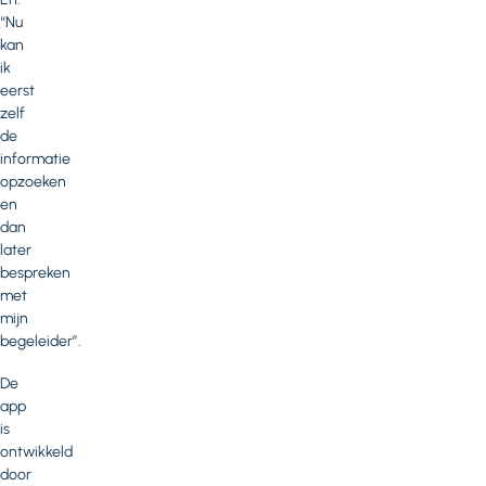
“Nu
kan
ik
eerst
zelf
de
informatie
opzoeken
en
dan
later
bespreken
met
mijn
begeleider”.
De
app
is
ontwikkeld
door