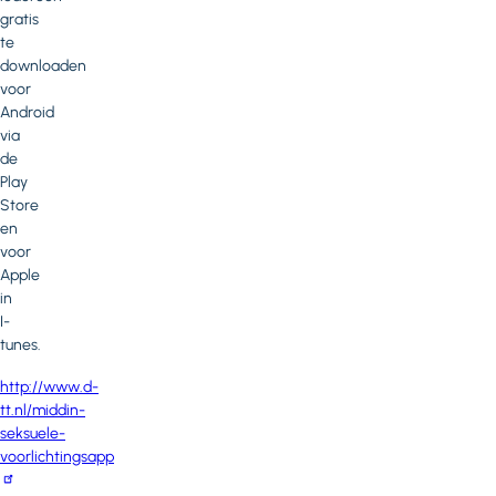
gratis
te
downloaden
voor
Android
via
de
Play
Store
en
voor
Apple
in
I-
tunes.
http://www.d-
tt.nl/middin-
seksuele-
voorlichtingsapp