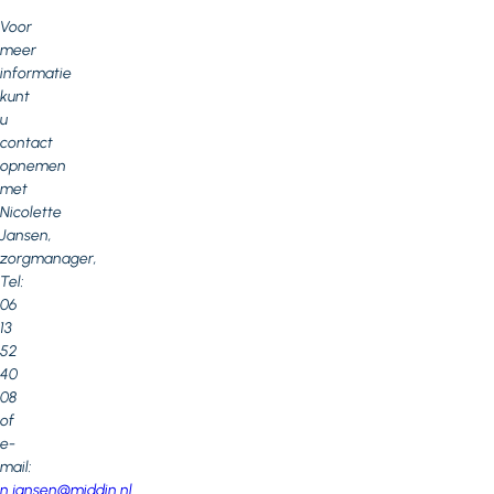
Voor
meer
informatie
kunt
u
contact
opnemen
met
Nicolette
Jansen,
zorgmanager,
Tel:
06
13
52
40
08
of
e-
mail:
n.jansen@middin.nl
.