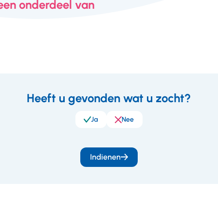
 een onderdeel van
Heeft u gevonden wat u zocht?
eedback
Ja
Nee
Indienen