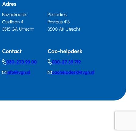
Adres
Bezoekadres
Postadres
Oudlaan 4
Postbus 413
3515 GA Utrecht
3500 AK Utrecht
Contact
Cao-helpdesk
030-273 93 00
030-27 39 719
Telephonenumber
Telephonenumber
info@vgn.nl
caohelpdesk@vgn.nl
E-
E-
mail
mail