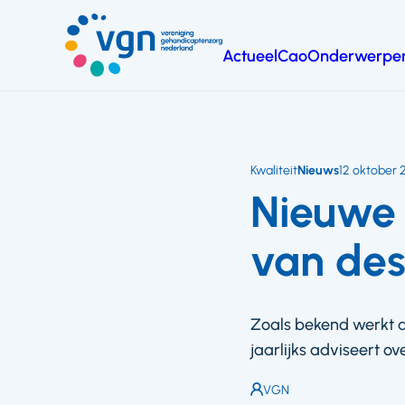
Ga
naar
Actueel
Cao
Onderwerpe
hoofdinhoud
Vereniging
Gehandicaptenzorg
Nederland
Kwaliteit
Nieuws
12 oktober 
Nieuwe 
van de
Zoals bekend werkt 
jaarlijks adviseert o
Auteur:
VGN