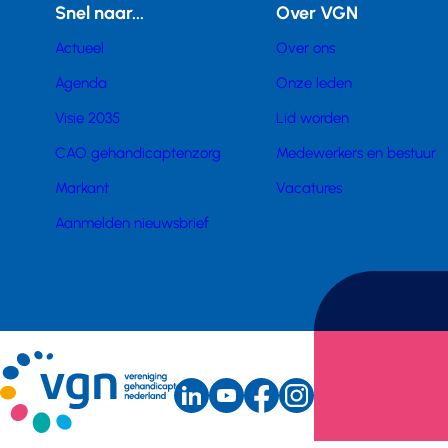
Snel naar...
Over VGN
Actueel
Over ons
Agenda
Onze leden
Visie 2035
Lid worden
CAO gehandicaptenzorg
Medewerkers en bestuur
Markant
Vacatures
Aanmelden nieuwsbrief
LinkedIn
Youtube
Instagram
Sociale
Facebook
(external
(external
(external