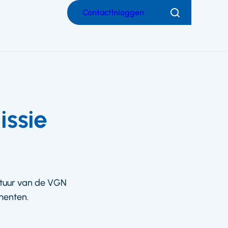
Contact
Inloggen
Zoeken
ssie
stuur van de VGN
menten.