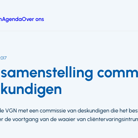
n
Agenda
Over ons
2017
samenstelling commi
skundigen
de VGN met een commissie van deskundigen die het be
ver de voortgang van de waaier van cliëntervaringsintru