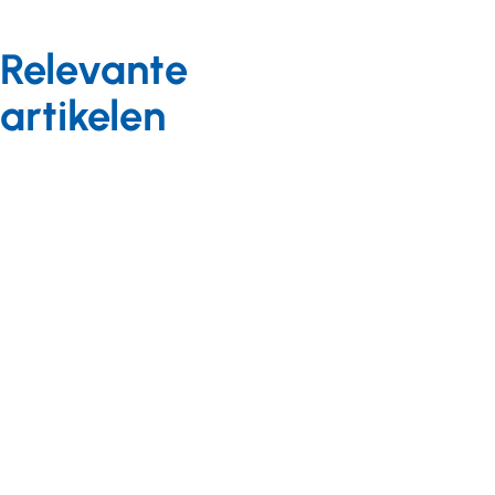
Relevante
artikelen
Langdurige zorg
Langdurige zorg
Nieuws
Achtergrond
04 juni 2025
05 augustus 2025
Inkoopbeleid
Veelgestelde
zorgkantoren
vragen Wlz-
2026
kostenonderzoek
gepubliceerd
De NZa heeft