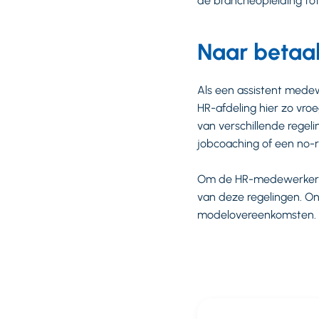
de brancheopleiding to
Naar betaa
Als een assistent medew
HR-afdeling hier zo vro
van verschillende regeli
jobcoaching of een no-ri
Om de HR-medewerkers h
van deze regelingen. O
modelovereenkomsten