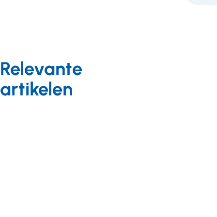
Relevante
artikelen
Meedoen in de
Achtergrond
samenleving
12 december 2024
De weg van
Blog
waarden, de
29 juni 2023
Nieuws
kennismakingsfase
18 augustus 2021
Onder
Bij veel bedrijven in
Nieuwe
druk