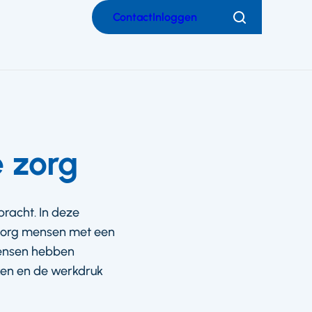
Contact
Inloggen
Zoeken
 zorg
racht. In deze
e zorg mensen met een
mensen hebben
ken en de werkdruk