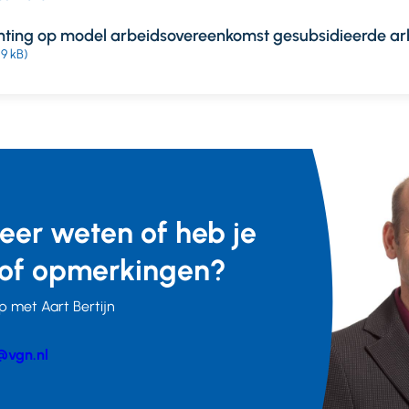
chting op model arbeidsovereenkomst gesubsidieerde ar
59 kB)
meer weten of heb je
of opmerkingen?
 met Aart Bertijn
@vgn.nl
er