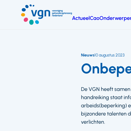
Ga
naar
Actueel
Cao
Onderwerpe
hoofdinhoud
Vereniging
Gehandicaptenzorg
Nederland
Nieuws
10 augustus 2023
Onbeper
De VGN heeft samen m
handreiking staat in
arbeids(beperking) 
bijzondere talenten 
verlichten.