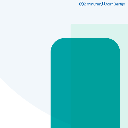
Leestijd:
2 minuten
Auteur:
Aart Bertijn