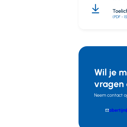
Toeli
(PDF - 1
Wil je 
vragen 
Neem contact op
E-
abertijn
mail
Telefoonnumm