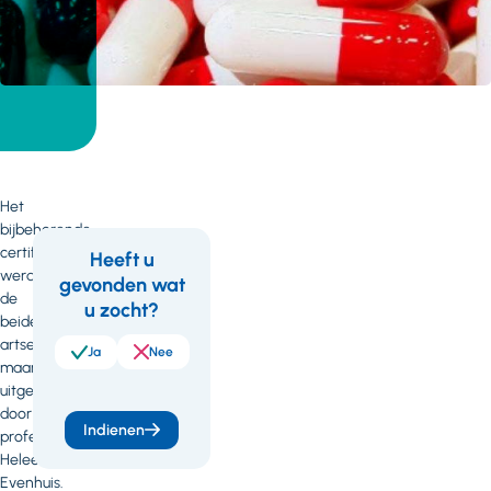
Het
bijbehorende
certificaat
Heeft u
werd
gevonden wat
Feedback
de
u zocht?
beide
artsen
Ja
Nee
maandag
uitgereikt
door
Indienen
professor
Heleen
Evenhuis.