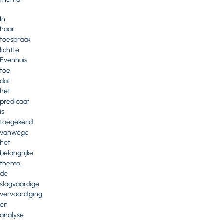
In
haar
toespraak
lichtte
Evenhuis
toe
dat
het
predicaat
is
toegekend
vanwege
het
belangrijke
thema,
de
slagvaardige
vervaardiging
en
analyse