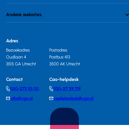
Andere websites
Adres
Bezoekadres
Postadres
Oudlaan 4
Postbus 413
3515 GA Utrecht
3500 AK Utrecht
Contact
Cao-helpdesk
030-273 93 00
030-27 39 719
Telephonenumber
Telephonenumber
info@vgn.nl
caohelpdesk@vgn.nl
E-
E-
mail
mail