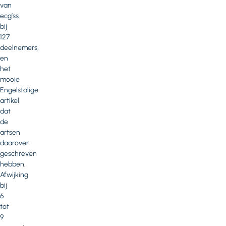
van
ecg’ss
bij
127
deelnemers,
en
het
mooie
Engelstalige
artikel
dat
de
artsen
daarover
geschreven
hebben.
Afwijking
bij
6
tot
9