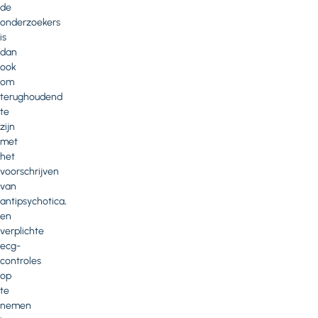
de
onderzoekers
is
dan
ook
om
terughoudend
te
zijn
met
het
voorschrijven
van
antipsychotica,
en
verplichte
ecg-
controles
op
te
nemen