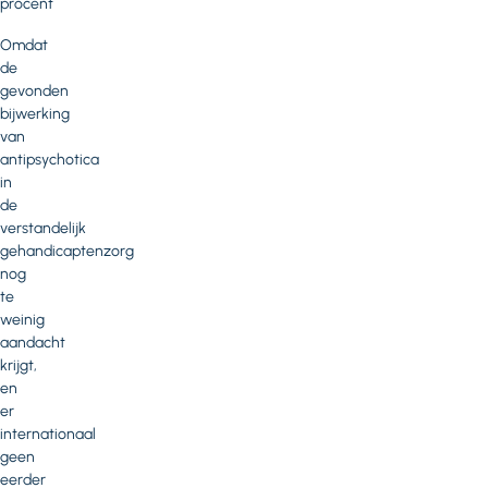
procent
Omdat
de
gevonden
bijwerking
van
antipsychotica
in
de
verstandelijk
gehandicaptenzorg
nog
te
weinig
aandacht
krijgt,
en
er
internationaal
geen
eerder