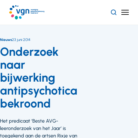
Ga
naar
Zoeken
Menu
hoofdinhoud
Vereniging
Gehandicaptenzorg
Nederland
Nieuws
23 juni 2014
Onderzoek
naar
bijwerking
antipsychotica
bekroond
Het predicaat ‘Beste AVG-
leeronderzoek van het Jaar’ is
toegekend aan de artsen Rixje van