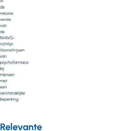
in
de
nieuwe
versie
van
de
NVAVG-
richtlijn
Voorschrijven
van
psychofarmaca
bij
mensen
met
een
verstandelijke
beperking
.
Relevante