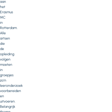
aan
het
Erasmus
MC
in
Rotterdam.
Alle
artsen
die
de
opleiding
volgen
moeten
in
groepjes
zo'n
leeronderzoek
voorbereiden
en
uitvoeren.
Belangrijk
thema