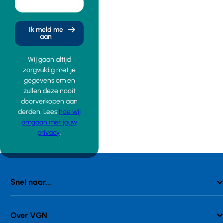
Ik meld me
aan
Wij gaan altijd
zorgvuldig met je
gegevens om en
zullen deze nooit
doorverkopen aan
derden. Lees
hoe wij
omgaan met jouw
privacy
.
Snel naar...
Over VGN