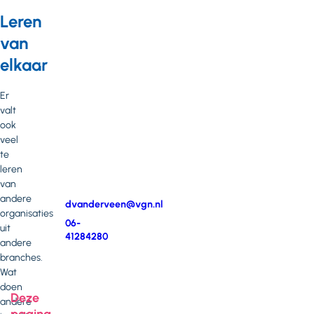
vragen
Leren
of
van
opmerkingen?
elkaar
Neem
contact
Er
op
valt
met
ook
Dianne
veel
van
te
der
leren
Veen
van
andere
E-
dvanderveen@vgn.nl
organisaties
mail
Telefoonnummer
06-
uit
41284280
andere
branches.
Wat
doen
Deze
andere
pagina