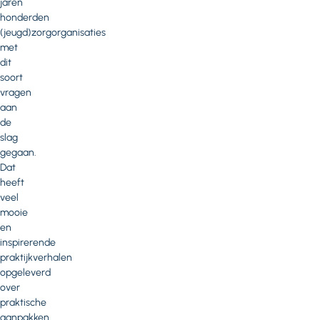
jaren
honderden
(jeugd)zorgorganisaties
met
dit
soort
vragen
aan
de
slag
gegaan.
Dat
heeft
veel
mooie
en
inspirerende
praktijkverhalen
opgeleverd
over
praktische
aanpakken