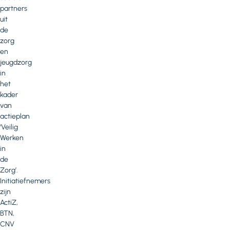
partners
uit
de
zorg
en
jeugdzorg
in
het
kader
van
actieplan
‘Veilig
Werken
in
de
Zorg’.
Initiatiefnemers
zijn
ActiZ,
BTN,
CNV