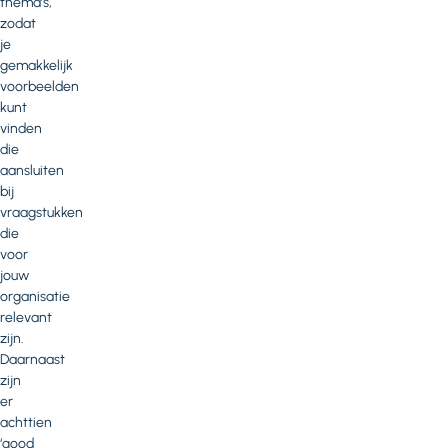
thema’s,
zodat
je
gemakkelijk
voorbeelden
kunt
vinden
die
aansluiten
bij
vraagstukken
die
voor
jouw
organisatie
relevant
zijn.
Daarnaast
zijn
er
achttien
‘good