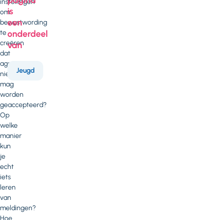
instellingen
is
om
een
bewustwording
te
onderdeel
creëren
van
dat
agressie
Jeugd
niet
mag
worden
geaccepteerd?
Op
welke
manier
kun
je
echt
iets
leren
van
meldingen?
Hoe