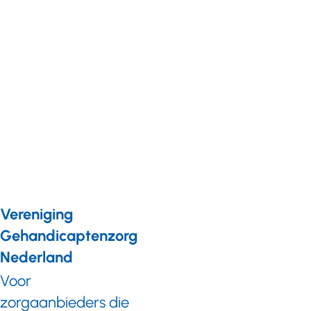
Nieuws
06 oktober 2025
Kwaliteit en
duurzaamheid:
eerste ervaringen
met het
voortgangsbericht
Vereniging
Gehandicaptenzorg
Nederland
Voor
zorgaanbieders die