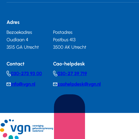
Adres
Bezoekadres
Postadres
Oudlaan 4
Postbus 413
3515 GA Utrecht
3500 AK Utrecht
Contact
Cao-helpdesk
030-273 93 00
030-27 39 719
Telephonenumber
Telephonenumber
info@vgn.nl
caohelpdesk@vgn.nl
E-
E-
mail
mail