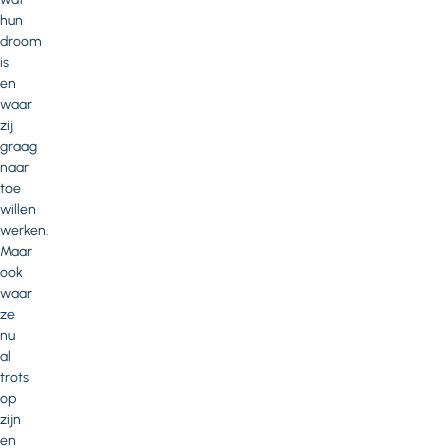
hun
droom
is
en
waar
zij
graag
naar
toe
willen
werken.
Maar
ook
waar
ze
nu
al
trots
op
zijn
en