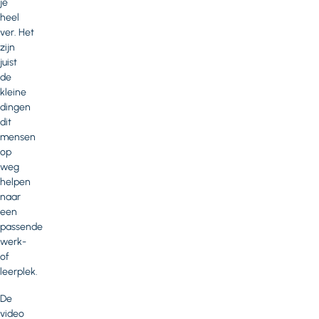
je
heel
ver. Het
zijn
juist
de
kleine
dingen
dit
mensen
op
weg
helpen
naar
een
passende
werk-
of
leerplek.
De
video