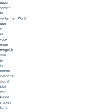
deze
samen
te
verkennen. Want
dan
is
er
vaak
meer
mogelijk
dan
je
in
eerste
instantie
dacht.
Met
vele
kleine
stapjes
kom