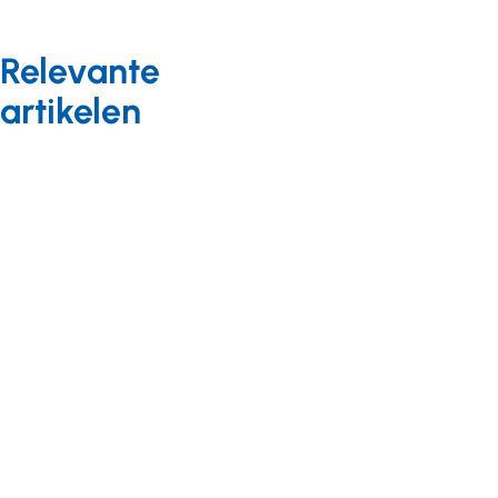
Relevante
artikelen
Corona
Nieuws
24 juli 2025
Coronavaccinatie
najaar 2025
Kwaliteit