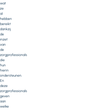
wat
ze
al
hebben
bereikt
dankzij
de
inzet
van
de
zorgprofessionals
die
hun
hierin
ondersteunen.
En
deze
zorgprofessionals
geven
aan
welke