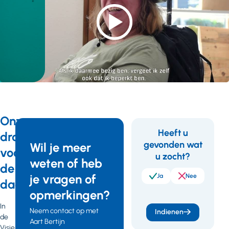
Onze
Heeft u
droom
gevonden wat
Feedback
Wil je meer
voor
u zocht?
weten of heb
26 januari
de
2023
je vragen of
Ja
Nee
dagbesteding
Praatplaat
opmerkingen?
'Mag het
In
Neem contact op met
Indienen
een onsje
de
Aart Bertijn
meer zijn'
Visie