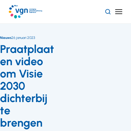
Ga
naar
Zoeken
Menu
hoofdinhoud
Vereniging
Gehandicaptenzorg
Nederland
Nieuws
26 januari 2023
Praatplaat
en video
om Visie
2030
dichterbij
te
brengen