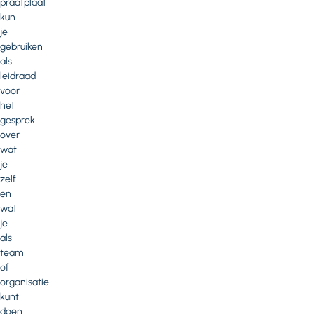
praatplaat
kun
je
gebruiken
als
leidraad
voor
het
gesprek
over
wat
je
zelf
en
wat
je
als
team
of
organisatie
kunt
doen