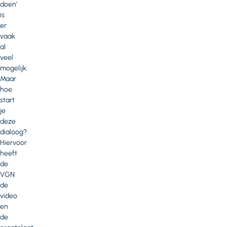
doen’
is
er
vaak
al
veel
mogelijk.
Maar
hoe
start
je
deze
dialoog?
Hiervoor
heeft
de
VGN
de
video
en
de