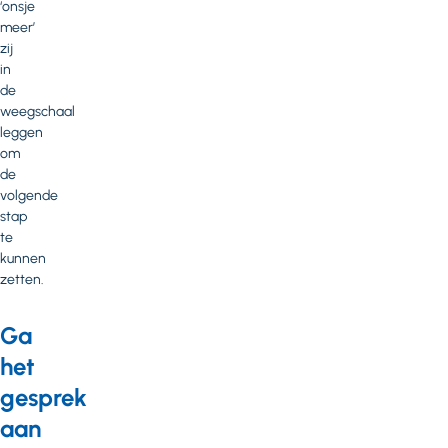
‘onsje
meer’
zij
in
de
weegschaal
leggen
om
de
volgende
stap
te
kunnen
zetten.
Ga
het
gesprek
aan