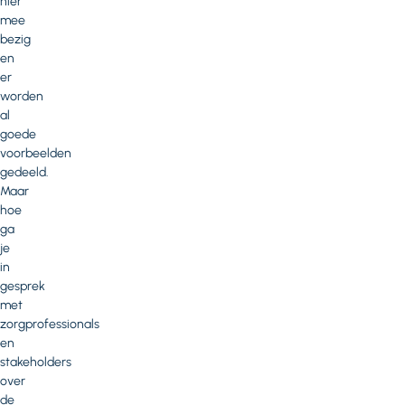
hier
mee
bezig
en
er
worden
al
goede
voorbeelden
gedeeld.
Maar
hoe
ga
je
in
gesprek
met
zorgprofessionals
en
stakeholders
over
de