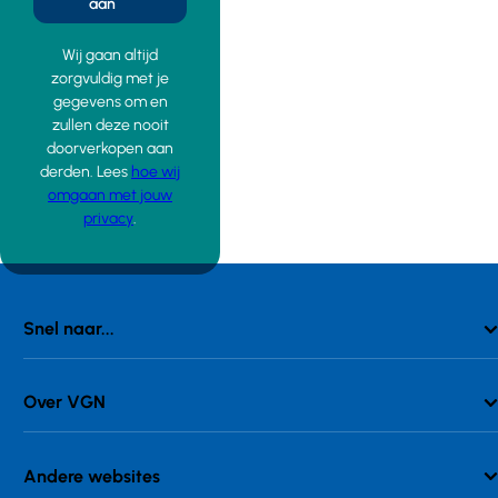
aan
Wij gaan altijd
zorgvuldig met je
gegevens om en
zullen deze nooit
doorverkopen aan
derden. Lees
hoe wij
omgaan met jouw
privacy
.
Snel naar...
Over VGN
Andere websites