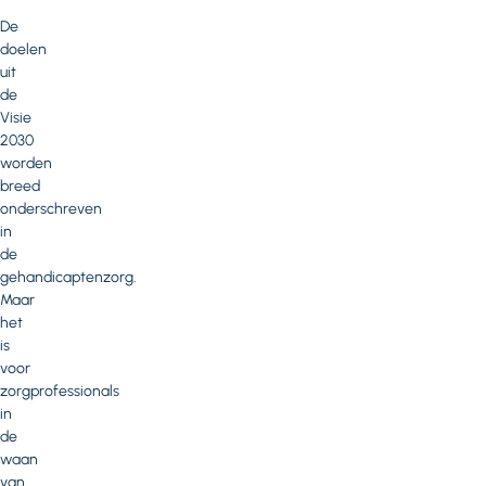
De
doelen
uit
de
Visie
2030
worden
breed
onderschreven
in
de
gehandicaptenzorg.
Maar
het
is
voor
zorgprofessionals
in
de
waan
van