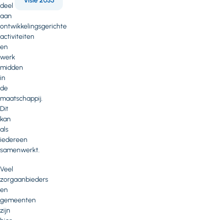
Visie 2035
deel
aan
ontwikkelingsgerichte
activiteiten
en
werk
midden
in
de
maatschappij.
Dit
kan
als
iedereen
samenwerkt.
Veel
zorgaanbieders
en
gemeenten
zijn