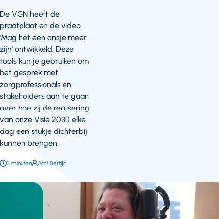
De VGN heeft de
praatplaat en de video
'Mag het een onsje meer
zijn' ontwikkeld. Deze
tools kun je gebruiken om
het gesprek met
zorgprofessionals en
stakeholders aan te gaan
over hoe zij de realisering
van onze Visie 2030 elke
dag een stukje dichterbij
kunnen brengen.
Leestijd:
3 minuten
Auteur:
Aart Bertijn