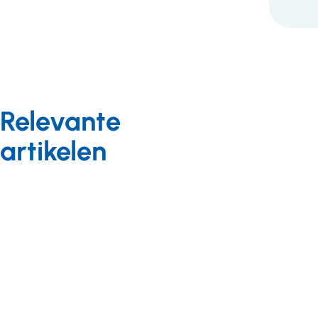
Relevante
artikelen
Meedoen in de
samenleving
Meedoen in de samenleving
Meedoen in de samenleving
Nieuws
11 maart 2026