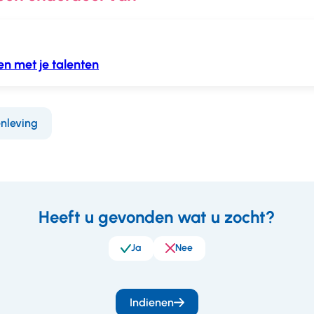
n met je talenten
nleving
Heeft u gevonden wat u zocht?
eedback
Ja
Nee
Indienen