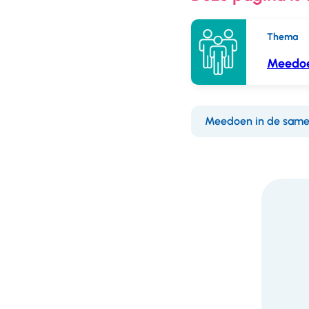
Thema
Meedoe
Meedoen in de same
F