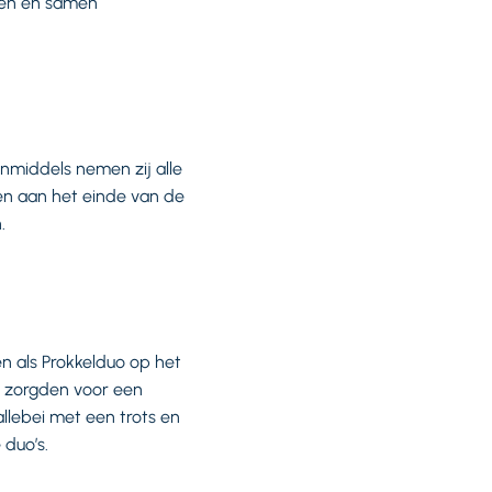
nnen en samen
Inmiddels nemen zij alle
en aan het einde van de
n.
 als Prokkelduo op het
n zorgden voor een
allebei met een trots en
 duo’s.