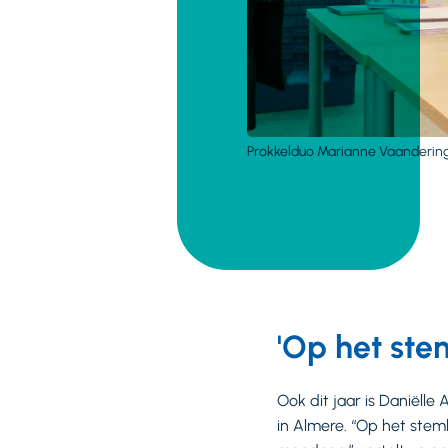
Prokkelduo Marianne Vaandering
'Op het ste
Ook dit jaar is Daniëll
in Almere. “Op het stemb