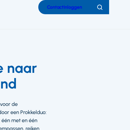
Contact
Inloggen
Zoeken
e naar
and
 voor de
oor een Prokkelduo:
: één met en één
stempassen, reiken