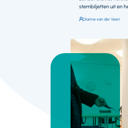
stembiljetten uit en 
Auteur:
Dianne van der Veen