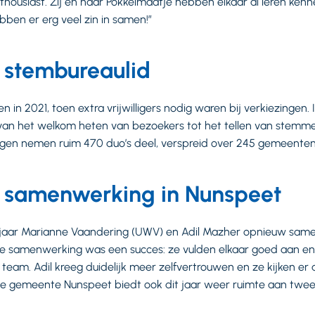
thousiast. Zij en haar Pokkelmaatje hebben elkaar al leren ke
bben er erg veel zin in samen!”
 stembureaulid
 in 2021, toen extra vrijwilligers nodig waren bij verkiezingen. 
, van het welkom heten van bezoekers tot het tellen van stemm
ngen nemen ruim 470 duo’s deel, verspreid over 245 gemeente
e samenwerking in Nunspeet
 jaar Marianne Vaandering (UWV) en Adil Mazher opnieuw samen
e samenwerking was een succes: ze vulden elkaar goed aan e
team. Adil kreeg duidelijk meer zelfvertrouwen en ze kijken er 
De gemeente Nunspeet biedt ook dit jaar weer ruimte aan twee