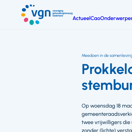
Ga
naar
Actueel
Cao
Onderwerpe
hoofdinhoud
Vereniging
Gehandicaptenzorg
Nederland
Meedoen in de samenlevin
Prokkel
stembur
Op woensdag 18 maar
gemeenteraadsverkie
twee vrijwilligers d
zonder (lichte) verst