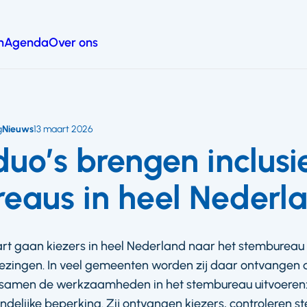
n
Agenda
Over ons
g
Nieuws
13 maart 2026
duo’s brengen inclusi
eaus in heel Nederl
t gaan kiezers in heel Nederland naar het stembureau
zingen. In veel gemeenten worden zij daar ontvangen d
ie samen de werkzaamheden in het stembureau uitvoeren
andelijke beperking. Zij ontvangen kiezers, controleren 