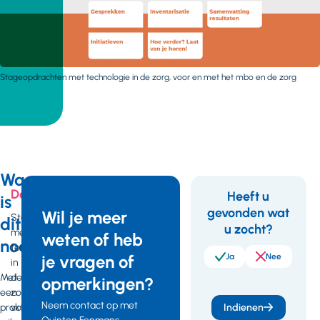
Stageopdrachten met technologie in de zorg, voor en met het mbo en de zorg
Waarom
Download
Heeft u
is
gevonden wat
Feedback
Wil je meer
Stageopdrachten
dit
u zocht?
met
weten of heb
nodig?
technologie
je vragen of
Ja
Nee
in
Met
de
opmerkingen?
een
zorg,
Neem contact op met
praktijkproject
Indienen
voor