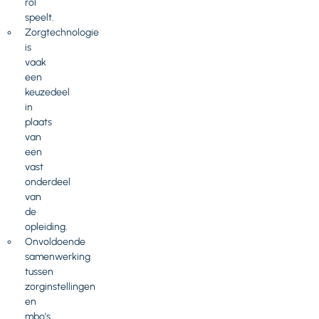
rol
speelt.
Zorgtechnologie
is
vaak
een
keuzedeel
in
plaats
van
een
vast
onderdeel
van
de
opleiding.
Onvoldoende
samenwerking
tussen
zorginstellingen
en
mbo’s.