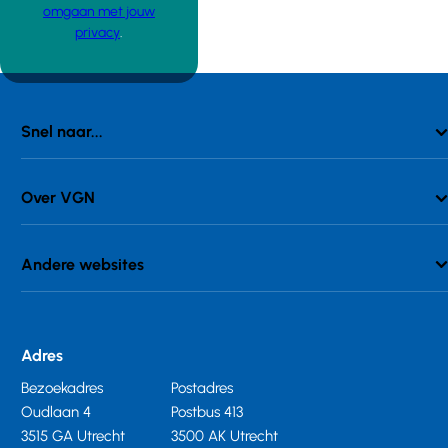
omgaan met jouw
privacy
.
Snel naar...
Over VGN
Andere websites
Adres
Bezoekadres
Postadres
Oudlaan 4
Postbus 413
3515 GA Utrecht
3500 AK Utrecht