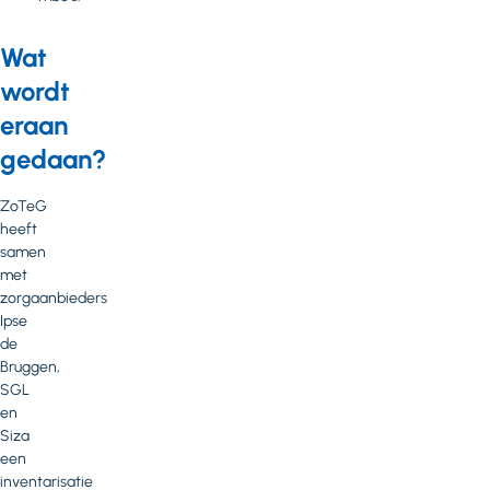
Wat
wordt
eraan
gedaan?
ZoTeG
heeft
samen
met
zorgaanbieders
Ipse
de
Bruggen,
SGL
en
Siza
een
inventarisatie