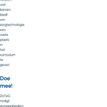
wat
kansen
biedt
om
zorgtechnologie
een
vaste
plaats
in
het
curriculum
te
geven.
Doe
mee!
ZoTeG
nodigt
zorgaanbieders