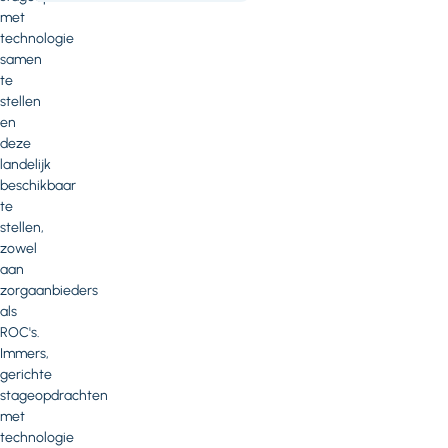
(PDF - 912 kB)
met
technologie
samen
te
stellen
en
deze
landelijk
beschikbaar
te
stellen,
zowel
aan
zorgaanbieders
als
ROC's.
Immers,
gerichte
stageopdrachten
met
technologie