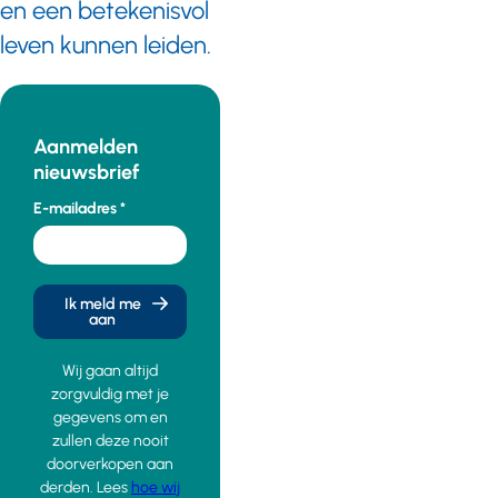
en een betekenisvol
leven kunnen leiden.
Aanmelden
nieuwsbrief
E-mailadres
Ik meld me
aan
Wij gaan altijd
zorgvuldig met je
gegevens om en
zullen deze nooit
doorverkopen aan
derden. Lees
hoe wij