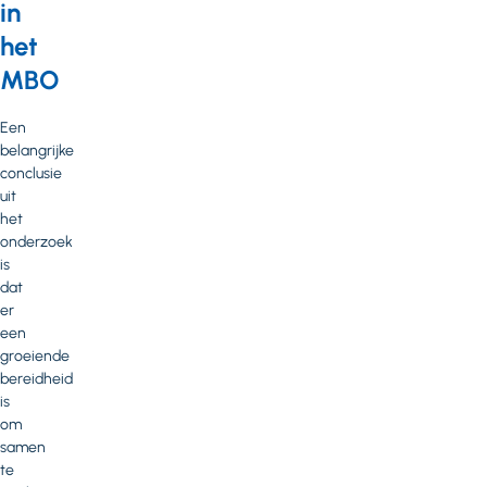
in
het
MBO
Een
belangrijke
conclusie
uit
het
onderzoek
is
dat
er
een
groeiende
bereidheid
is
om
samen
te