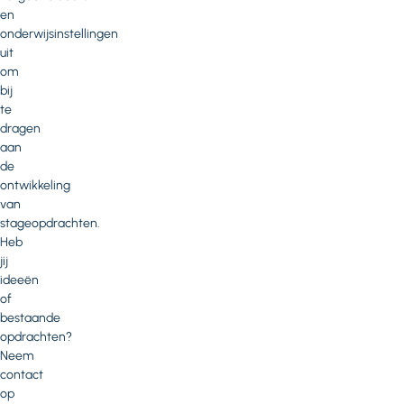
en
onderwijsinstellingen
uit
om
bij
te
dragen
aan
de
ontwikkeling
van
stageopdrachten.
Heb
jij
ideeën
of
bestaande
opdrachten?
Neem
contact
op