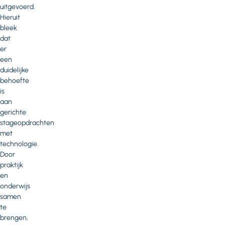
uitgevoerd.
Hieruit
bleek
dat
er
een
duidelijke
behoefte
is
aan
gerichte
stageopdrachten
met
technologie.
Door
praktijk
en
onderwijs
samen
te
brengen,