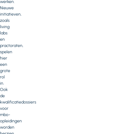
werken.
Nieuwe
initiatieven,
zoals
living
labs
en
practoraten,
spelen
hier
een
grote
rol
in.
Ook
de
kwalificatiedossiers
voor
mbo-
opleidingen
worden
herzien,