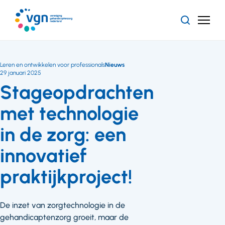
Ga
naar
Zoeken
Menu
hoofdinhoud
Vereniging
Gehandicaptenzorg
Nederland
Leren en ontwikkelen voor professionals
Nieuws
29 januari 2025
Stageopdrachten
met technologie
in de zorg: een
innovatief
praktijkproject!
De inzet van zorgtechnologie in de
gehandicaptenzorg groeit, maar de