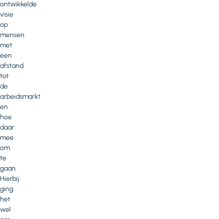
ontwikkelde
visie
op
mensen
met
een
afstand
tot
de
arbeidsmarkt
en
hoe
daar
mee
om
te
gaan.
Hierbij
ging
het
wel