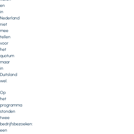
en
in
Nederland
niet
mee
tellen
voor
het
quotum
maar
in
Duitsland
wel.
Op
het
programma
stonden
twee
bedrijfsbezoeken:
een