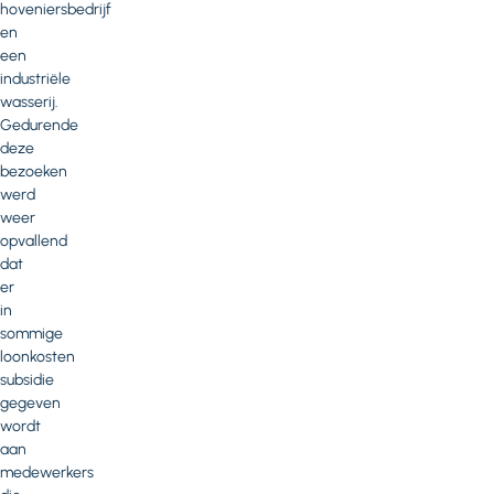
hoveniersbedrijf
en
een
industriële
wasserij.
Gedurende
deze
bezoeken
werd
weer
opvallend
dat
er
in
sommige
loonkosten
subsidie
gegeven
wordt
aan
medewerkers