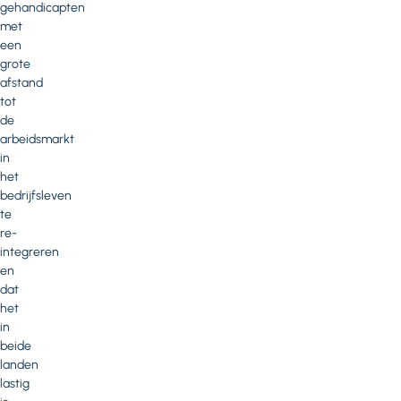
gehandicapten
met
een
grote
afstand
tot
de
arbeidsmarkt
in
het
bedrijfsleven
te
re-
integreren
en
dat
het
in
beide
landen
lastig