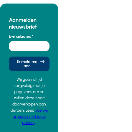
Aanmelden
nieuwsbrief
E-mailadres
Ik meld me
aan
Wij gaan altijd
zorgvuldig met je
gegevens om en
zullen deze nooit
doorverkopen aan
derden. Lees
hoe wij
omgaan met jouw
privacy
.