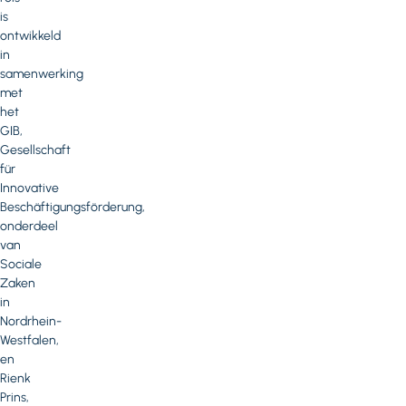
is
ontwikkeld
in
samenwerking
met
het
GIB,
Gesellschaft
für
Innovative
Beschäftigungsförderung,
onderdeel
van
Sociale
Zaken
in
Nordrhein-
Westfalen,
en
Rienk
Prins,