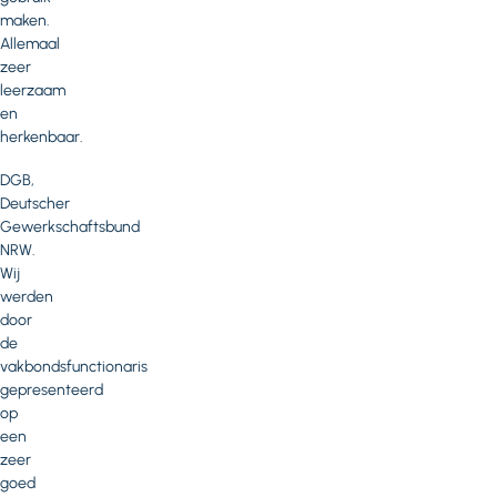
maken.
Allemaal
zeer
leerzaam
en
herkenbaar.
DGB,
Deutscher
Gewerkschaftsbund
NRW.
Wij
werden
door
de
vakbondsfunctionaris
gepresenteerd
op
een
zeer
goed