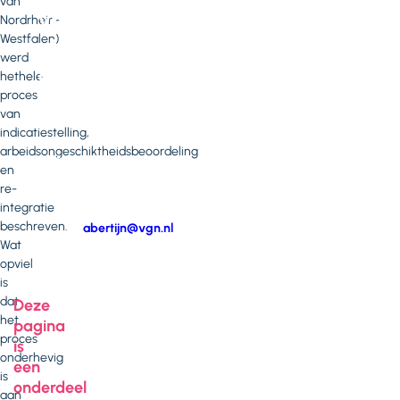
van
vragen
Nordrhein-
Westfalen)
of
werd
opmerkingen?
hethele
proces
Neem
van
contact
indicatiestelling,
op
arbeidsongeschiktheidsbeoordeling
met
en
Aart
re-
Bertijn
integratie
beschreven.
E-
abertijn@vgn.nl
Wat
mail
Telefoonnummer
opviel
is
dat
Deze
het
pagina
proces
is
onderhevig
een
is
onderdeel
aan