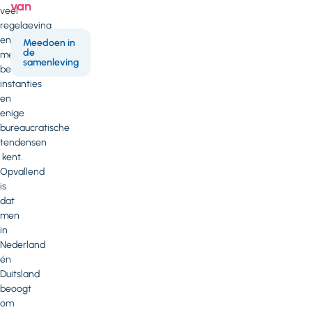
van
veel
regelgeving
en
Meedoen in
de
meerdere
samenleving
betrokken
instanties
en
enige
bureaucratische
tendensen
kent.
Opvallend
is
dat
men
in
Nederland
én
Duitsland
beoogt
om