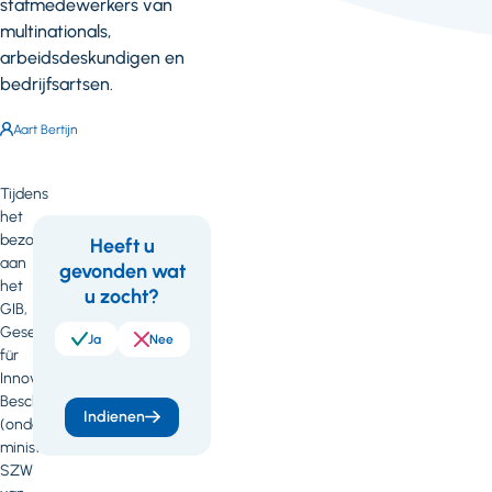
stafmedewerkers van
multinationals,
arbeidsdeskundigen en
bedrijfsartsen.
Auteur:
Aart Bertijn
Tijdens
het
bezoek
Heeft u
aan
gevonden wat
Feedback
Wil
het
u zocht?
je
GIB,
Gesellschaft
meer
Ja
Nee
für
weten
Innovative
Beschäftigungsförderung
of
Indienen
(onderdeel
heb
ministerie
SZW
je