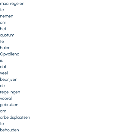
maatregelen
te
nemen
om
het
quotum
te
halen.
Opvallend
is
dat
veel
bedrijven
de
regelingen
vooral
gebruiken
om
arbeidsplaatsen
te
behouden