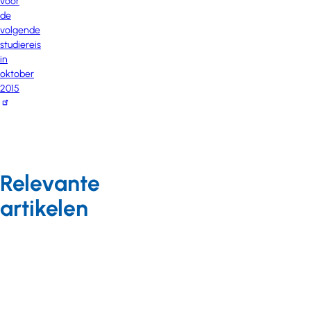
voor
de
volgende
studiereis
in
oktober
2015
Relevante
artikelen
Arbeidszaken