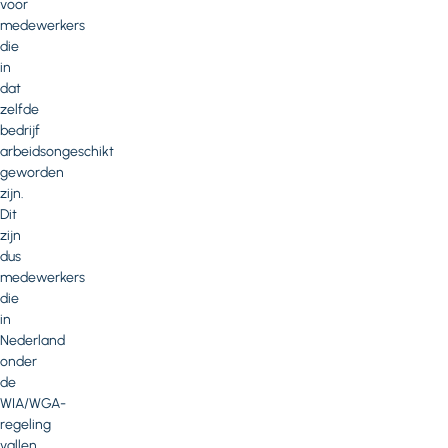
voor
medewerkers
die
in
dat
zelfde
bedrijf
arbeidsongeschikt
geworden
zijn.
Dit
zijn
dus
medewerkers
die
in
Nederland
onder
de
WIA/WGA-
regeling
vallen