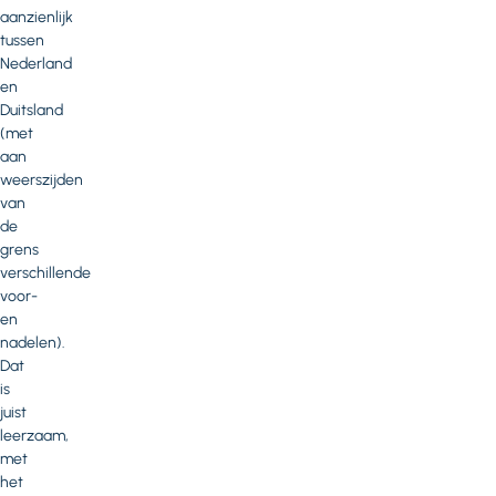
aanzienlijk
tussen
Nederland
en
Duitsland
(met
aan
weerszijden
van
de
grens
verschillende
voor-
en
nadelen).
Dat
is
juist
leerzaam,
met
het