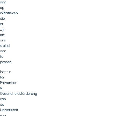
oog
op
initiatieven
die
er
zijn
om
ons
stelsel
aan
te
passen.
Institut
für
Prävention
&
Gesundheidsförderung
van
de
Universiteit
van