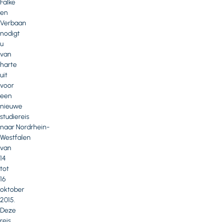
Falke
en
Verbaan
nodigt
u
van
harte
uit
voor
een
nieuwe
studiereis
naar Nordrhein-
Westfalen
van
14
tot
16
oktober
2015.
Deze
reis