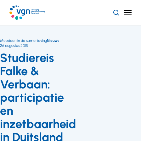
Ga
naar
Zoeken
Menu
hoofdinhoud
Vereniging
Gehandicaptenzorg
Nederland
Meedoen in de samenleving
Nieuws
26 augustus 2015
Studiereis
Falke &
Verbaan:
participatie
en
inzetbaarheid
in Duitsland