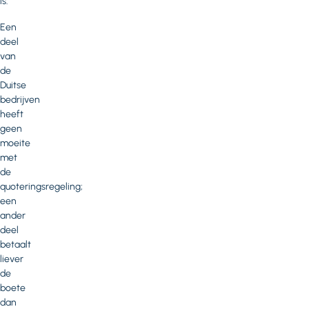
is.
Een
deel
van
de
Duitse
bedrijven
heeft
geen
moeite
met
de
quoteringsregeling;
een
ander
deel
betaalt
liever
de
boete
dan