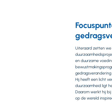
Focuspunt
gedragsv
Uiteraard zetten we
duurzaamheidsprojec
en duurzame voeding
bewustmakingsprogr
gedragsverandering b
Hij heeft een licht v
duurzaamheid ligt he
Daarom werkt hij bij e
op de wereld inspiree