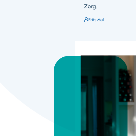
Zorg.
Auteur:
Frits Mul