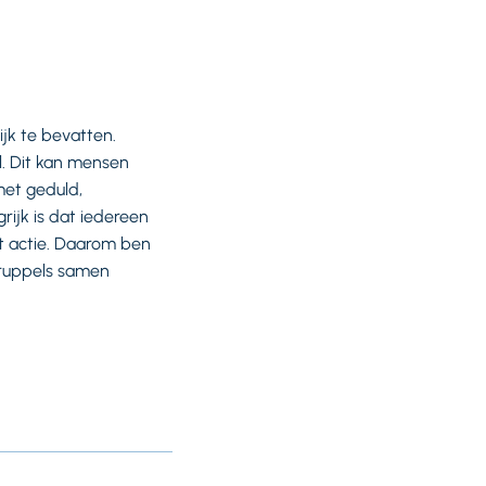
n
lijk te bevatten.
l. Dit kan mensen
met geduld,
rijk is dat iedereen
t actie. Daarom ben
druppels samen