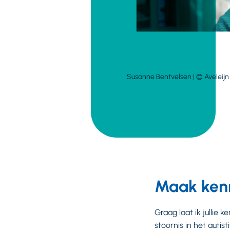
Susanne Bentvelsen | © Aveleijn
Maak kenn
Graag laat ik jullie
stoornis in het autist