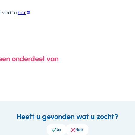
f vindt u
hier
.
 een onderdeel van
Heeft u gevonden wat u zocht?
eedback
Ja
Nee