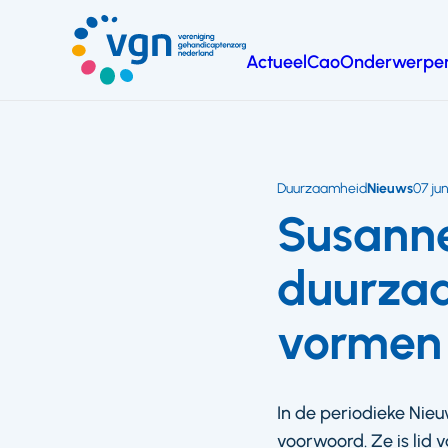
Ga
naar
Actueel
Cao
Onderwerpe
hoofdinhoud
Vereniging
Gehandicaptenzorg
Nederland
Duurzaamheid
Nieuws
07 jun
Susanne
duurzaa
vormen
In de periodieke Nie
voorwoord. Ze is lid