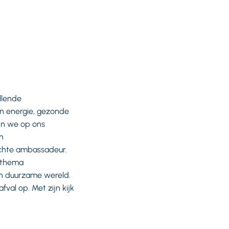
llende
n energie, gezonde
jn we op ons
n
 echte ambassadeur.
t thema
een duurzame wereld.
fval op. Met zijn kijk