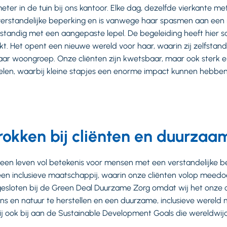
ter in de tuin bij ons kantoor. Elke dag, dezelfde vierkante met
 verstandelijke beperking en is vanwege haar spasmen aan een 
elfstandig met een aangepaste lepel. De begeleiding heeft hie
t. Het opent een nieuwe wereld voor haar, waarin zij zelfsta
aar woongroep. Onze cliënten zijn kwetsbaar, maar ook sterk e
elen, waarbij kleine stapjes een enorme impact kunnen hebben
rokken bij cliënten en duurza
r een leven vol betekenis voor mensen met een verstandelijke b
een inclusieve maatschappij, waarin onze cliënten volop meedoe
esloten bij de Green Deal Duurzame Zorg omdat wij het onze
s en natuur te herstellen en een duurzame, inclusieve wereld m
j ook bij aan de Sustainable Development Goals die wereldwijd