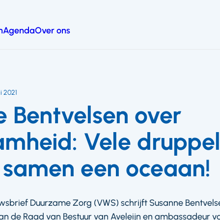
n
Agenda
Over ons
i 2021
 Bentvelsen over
mheid: Vele druppel
 samen een oceaan!
uwsbrief Duurzame Zorg (VWS) schrijft Susanne Bentvels
 van de Raad van Bestuur van Aveleijn en ambassadeur 