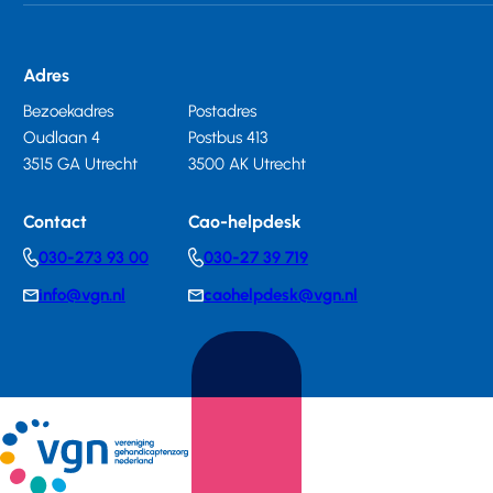
Adres
Bezoekadres
Postadres
Oudlaan 4
Postbus 413
3515 GA Utrecht
3500 AK Utrecht
Contact
Cao-helpdesk
030-273 93 00
030-27 39 719
Telephonenumber
Telephonenumber
info@vgn.nl
caohelpdesk@vgn.nl
E-
E-
mail
mail