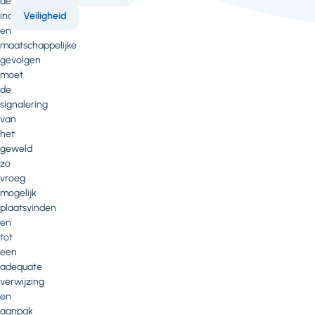
de
individuele
Veiligheid
en
maatschappelijke
gevolgen
moet
de
signalering
van
het
geweld
zo
vroeg
mogelijk
plaatsvinden
en
tot
een
adequate
verwijzing
en
aanpak