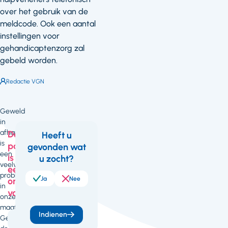
over het gebruik van de
meldcode. Ook een aantal
instellingen voor
gehandicaptenzorg zal
gebeld worden.
Auteur:
Redactie VGN
Geweld
in
afhankelijkheidsrelaties
Deze
Heeft u
is
pagina
gevonden wat
Feedback
een
is
u zocht?
veelvoorkomend
een
probleem
Ja
Nee
onderdeel
in
van
onze
maatschappij.
Indienen
Gezien
Jeugd