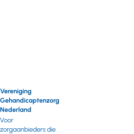
ouders
van
kinderen
met emb:
‘Laat ze
er niet
alleen
voor
staan’
Vereniging
Gehandicaptenzorg
Nederland
Voor
zorgaanbieders die