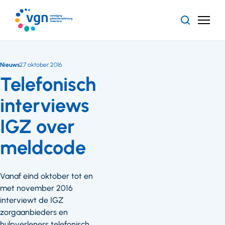
Ga
naar
Zoeken
Menu
hoofdinhoud
Vereniging
Gehandicaptenzorg
Nederland
Nieuws
27 oktober 2016
Telefonisch
interviews
IGZ over
meldcode
Vanaf eind oktober tot en
met november 2016
interviewt de IGZ
zorgaanbieders en
hulpverleners telefonisch