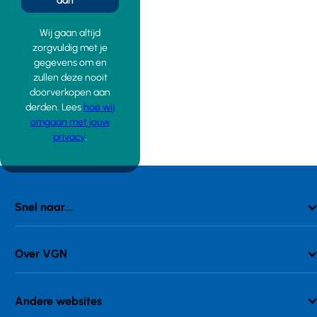
aan
Wij gaan altijd
zorgvuldig met je
gegevens om en
zullen deze nooit
doorverkopen aan
derden. Lees
hoe wij
omgaan met jouw
privacy
.
Snel naar...
Over VGN
Andere websites