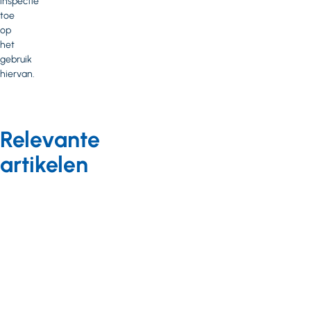
inspectie
toe
op
het
gebruik
hiervan.
Relevante
artikelen
Kwaliteit
Nieuws
26 juni 2025