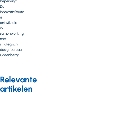
beperking’.
De
InnovatieRoute
is
ontwikkeld
in
samenwerking
met
strategisch
designbureau
Greenberry.
Relevante
artikelen