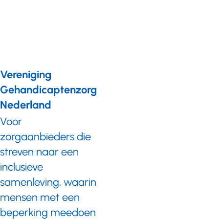
InnovatieRoute is
vernieuwd. De
frisse indeling en
verbeterde
methoden
helpen om nog
makkelijker aan
Vereniging
de slag te gaan
met het
Gehandicaptenzorg
implementeren
Nederland
van
zorgtechnologie.
Voor
zorgaanbieders die
streven naar een
inclusieve
samenleving, waarin
mensen met een
beperking meedoen