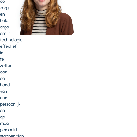
de
zorgsector
en
helpt
organisaties
om
technologie
effectief
in
te
zetten
aan
de
hand
van
een
persoonlijk
en
op
maat
gemaakt
stappenplan.