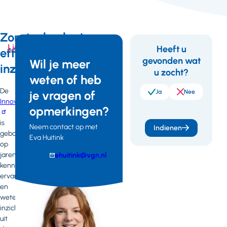
Zorgtechnologie
Links
Heeft u
effectief
gevonden wat
Feedback
Wil je meer
inzetten
u zocht?
weten of heb
Klik hier om
naar de
De
je vragen of
Ja
Nee
InnovatieRoute
InnovatieRoute
opmerkingen?
te gaan!
is
Neem contact op met
Indienen
gebaseerd
Eva Huitink
op
jarenlange
E-
ehuitink@vgn.nl
mail
kennis,
Telefoonnummer
ervaring
en
wetenschappelijke
inzichten
uit