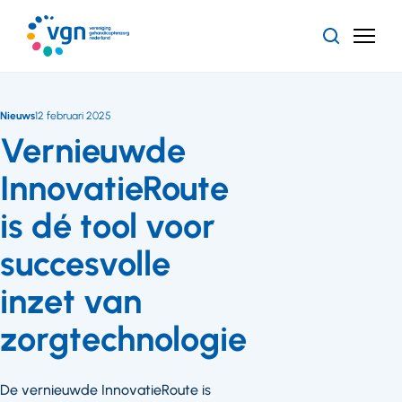
Ga
naar
Zoeken
Menu
hoofdinhoud
Vereniging
Gehandicaptenzorg
Nederland
Nieuws
12 februari 2025
Vernieuwde
InnovatieRoute
is dé tool voor
succesvolle
inzet van
zorgtechnologie
De vernieuwde InnovatieRoute is