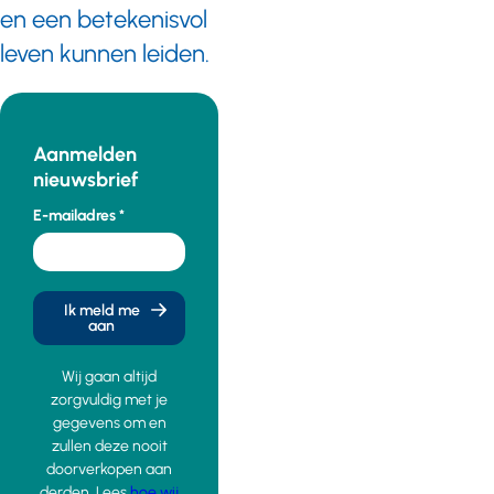
en een betekenisvol
leven kunnen leiden.
Aanmelden
nieuwsbrief
E-mailadres
Ik meld me
aan
Wij gaan altijd
zorgvuldig met je
gegevens om en
zullen deze nooit
doorverkopen aan
derden. Lees
hoe wij