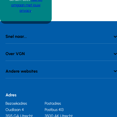
omgaan met jouw
privacy
.
Snel naar...
Over VGN
Andere websites
Adres
Bezoekadres
Postadres
Oudlaan 4
Postbus 413
3515 GA Utrecht
3500 AK Utrecht