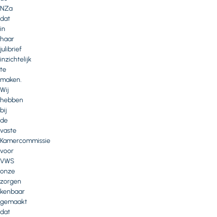
NZa
dat
in
haar
julibrief
inzichtelijk
te
maken.
Wij
hebben
bij
de
vaste
Kamercommissie
voor
VWS
onze
zorgen
kenbaar
gemaakt
dat