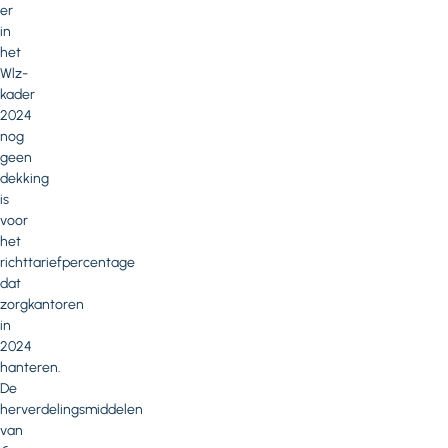
er
in
het
Wlz-
kader
2024
nog
geen
dekking
is
voor
het
richttariefpercentage
dat
zorgkantoren
in
2024
hanteren.
De
herverdelingsmiddelen
van