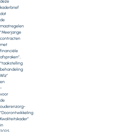
deze
kaderbrief
dat
de
maatregelen
“Meerjarige
contracten
met
financiële
afspraken”,
“taakstelling
behandeling
Wlz”
en
-
voor
de
ouderenzorg-
“Doorontwikkeling
Kwaliteitskader”
in
2025