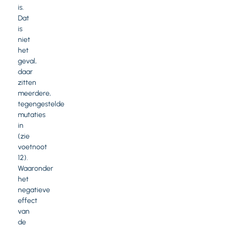
is.
Dat
is
niet
het
geval,
daar
zitten
meerdere,
tegengestelde
mutaties
in
(zie
voetnoot
12).
Waaronder
het
negatieve
effect
van
de