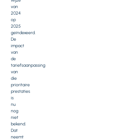
wijze
van
2024
op
2025
geïndexeerd.
De
impact
van
de
tariefsaanpassing
van
die
prioritaire
prestaties
is
nu
nog
niet
bekend.
Dat
neemt