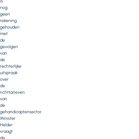
is
nog
geen
rekening
gehouden
met
de
gevolgen
van
de
rechterlijke
uitspraak
over
de
richttarieven
van
de
gehandicaptensector.
Minister
Helder
vraagt
de