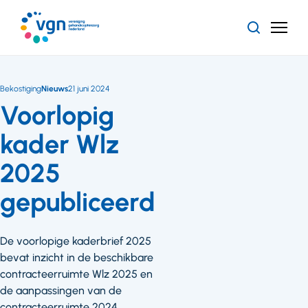
Ga
naar
Zoeken
Menu
hoofdinhoud
Vereniging
Gehandicaptenzorg
Nederland
Bekostiging
Nieuws
21 juni 2024
Voorlopig
kader Wlz
2025
gepubliceerd
De voorlopige kaderbrief 2025
bevat inzicht in de beschikbare
contracteerruimte Wlz 2025 en
de aanpassingen van de
contracteerruimte 2024.