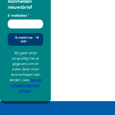
Aanmelden
nieuwsbrief
E-mailadres
Ik meld me
aan
Wij gaan altijd
zorgvuldig met je
gegevens om en
zullen deze nooit
doorverkopen aan
derden. Lees
hoe wij
omgaan met jouw
privacy
.