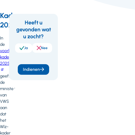
Kader
Heeft u
2024
gevonden wat
Feedback
Wil
u zocht?
In
je
de
meer
Ja
Nee
voorlopige
kaderbrief
weten
2025
of
Indienen
geeft
heb
de
je
minister
van
vragen
VWS
of
aan
opmerkingen?
dat
het
Neem
Wlz-
contact
kader