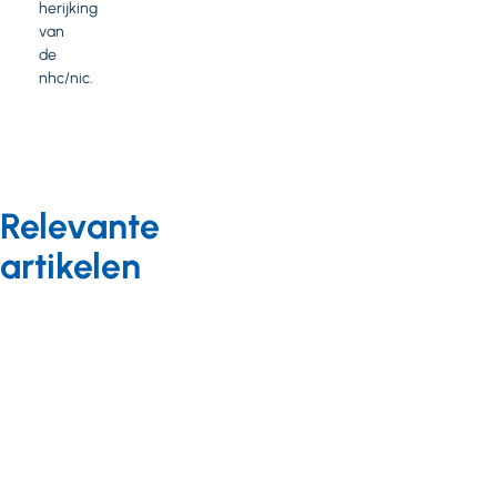
herijking
van
de
nhc/nic.
Relevante
artikelen
Nieuws
06 juli 2021
Wlz-kader