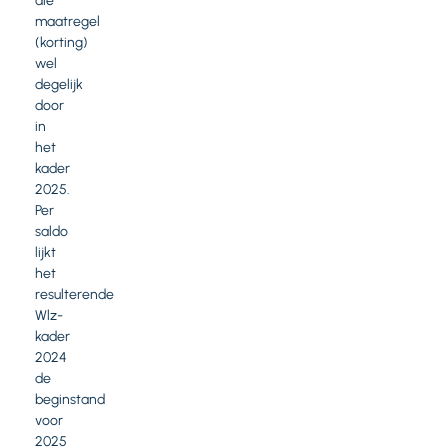
die
maatregel
(korting)
wel
degelijk
door
in
het
kader
2025.
Per
saldo
lijkt
het
resulterende
Wlz-
kader
2024
de
beginstand
voor
2025