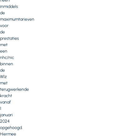
heeft
inmiddels
de
maximumtarieven
voor
de
prestaties
met
een
nhc/nic
binnen
de
Wlz
met
terugwerkende
kracht
vanaf
1
januari
2024
opgehoogd.
Hiermee