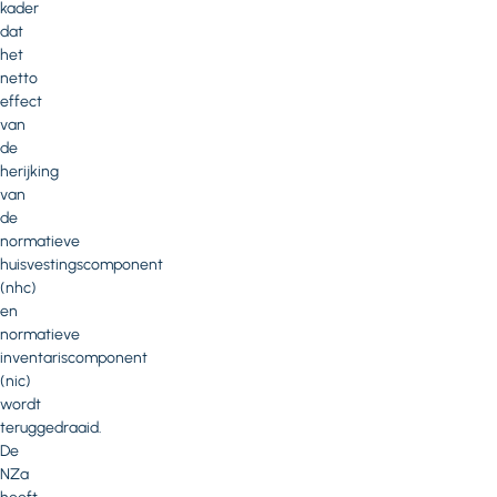
kader
dat
het
netto
effect
van
de
herijking
van
de
normatieve
huisvestingscomponent
(nhc)
en
normatieve
inventariscomponent
(nic)
wordt
teruggedraaid.
De
NZa