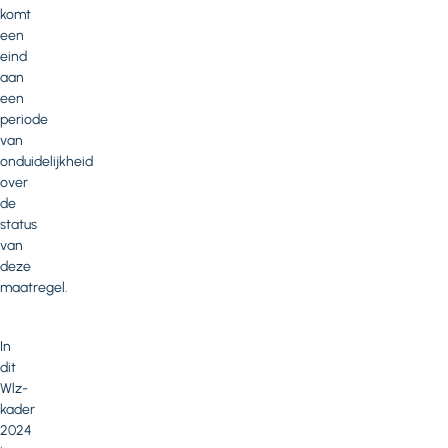
komt
een
eind
aan
een
periode
van
onduidelijkheid
over
de
status
van
deze
maatregel.
In
dit
Wlz-
kader
2024