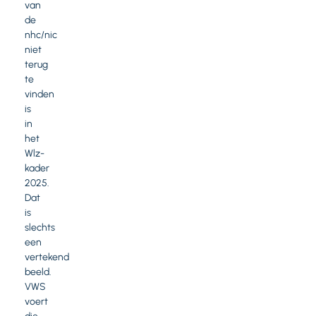
van
de
nhc/nic
niet
terug
te
vinden
is
in
het
Wlz-
kader
2025.
Dat
is
slechts
een
vertekend
beeld.
VWS
voert