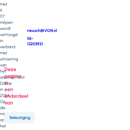
op
met
met
€
Renate
117
Reusch
miljoen
wordt
E-
rreusch@VGN.nl
verhoogd
mail
Telefoonnummer
06-
in
13203921
verband
met
uitvoering
van
Deze
het
pagina
amendement
is
Dobbe
een
in
onderdeel
2024.
Op
van
die
manier
Bekostiging
accommodeert
het