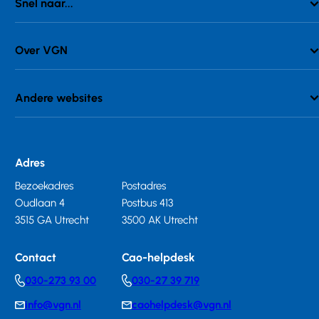
Snel naar...
Over VGN
Andere websites
Adres
Bezoekadres
Postadres
Oudlaan 4
Postbus 413
3515 GA Utrecht
3500 AK Utrecht
Contact
Cao-helpdesk
030-273 93 00
030-27 39 719
Telephonenumber
Telephonenumber
info@vgn.nl
caohelpdesk@vgn.nl
E-
E-