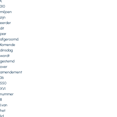
€
310
miljoen
zijn
eerder
dit
jaar
afgeroomd.
Komende
dinsdag
wordt
gestemd
over
amendement
36
550
XVI
nummer
8
(van
het
lid