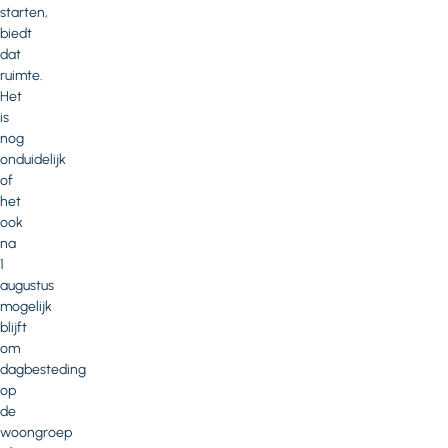
starten,
biedt
dat
ruimte.
Het
is
nog
onduidelijk
of
het
ook
na
1
augustus
mogelijk
blijft
om
dagbesteding
op
de
woongroep