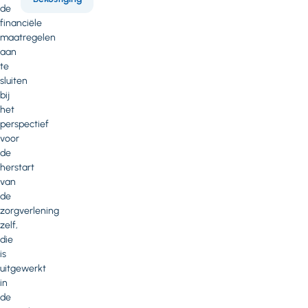
de
financiële
maatregelen
aan
te
sluiten
bij
het
perspectief
voor
de
herstart
van
de
zorgverlening
zelf,
die
is
uitgewerkt
in
de