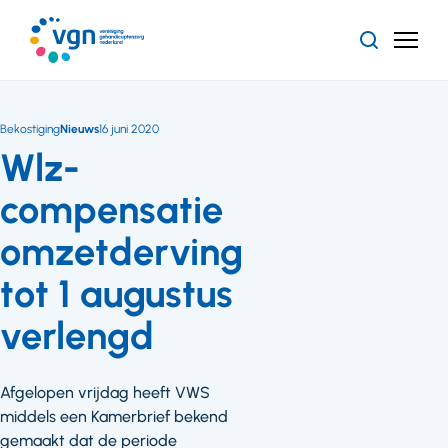
Ga
naar
Zoeken
Menu
hoofdinhoud
Vereniging
Gehandicaptenzorg
Nederland
Bekostiging
Nieuws
16 juni 2020
Wlz-
compensatie
omzetderving
tot 1 augustus
verlengd
Afgelopen vrijdag heeft VWS
middels een Kamerbrief bekend
gemaakt dat de periode