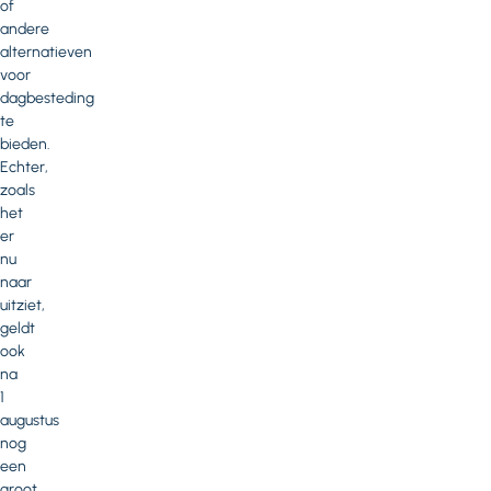
of
andere
alternatieven
voor
dagbesteding
te
bieden.
Echter,
zoals
het
er
nu
naar
uitziet,
geldt
ook
na
1
augustus
nog
een
groot