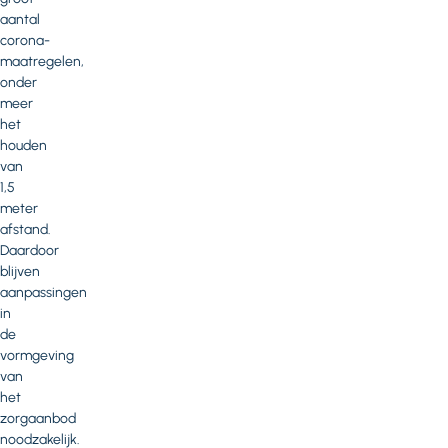
aantal
corona-
maatregelen,
onder
meer
het
houden
van
1,5
meter
afstand.
Daardoor
blijven
aanpassingen
in
de
vormgeving
van
het
zorgaanbod
noodzakelijk.