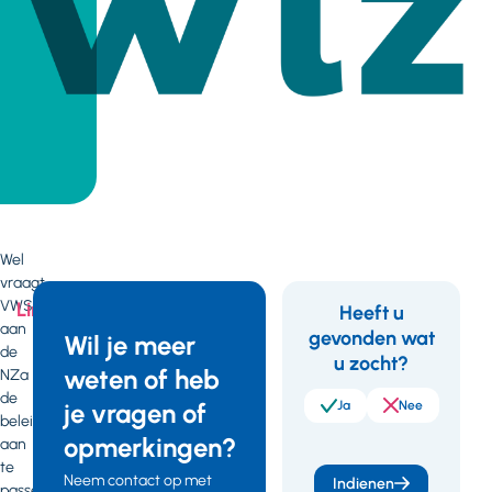
Wel
vraagt
VWS
Links
Heeft u
aan
gevonden wat
Feedback
Wil je meer
de
u zocht?
weten of heb
Kamerbrief
NZa
de
over
je vragen of
Ja
Nee
beleidsregel
perspectief
opmerkingen?
aan
compensatie
te
omzetderving
Neem contact op met
Indienen
passen,