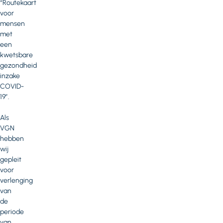
“Routekaart
voor
mensen
met
een
kwetsbare
gezondheid
inzake
COVID-
19”.
Als
VGN
hebben
wij
gepleit
voor
verlenging
van
de
periode
van