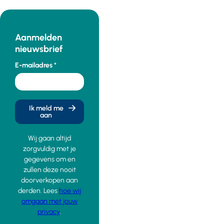
Aanmelden
nieuwsbrief
E-mailadres
Ik meld me
aan
Wij gaan altijd
zorgvuldig met je
gegevens om en
zullen deze nooit
doorverkopen aan
derden. Lees
hoe wij
omgaan met jouw
privacy
.