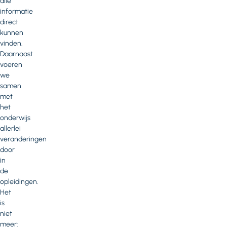
alle
informatie
direct
kunnen
vinden.
Daarnaast
voeren
we
samen
met
het
onderwijs
allerlei
veranderingen
door
in
de
opleidingen.
Het
is
niet
meer: