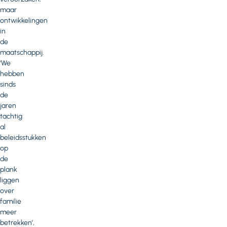
maar
ontwikkelingen
in
de
maatschappij.
‘We
hebben
sinds
de
jaren
tachtig
al
beleidsstukken
op
de
plank
liggen
over
familie
meer
betrekken’,