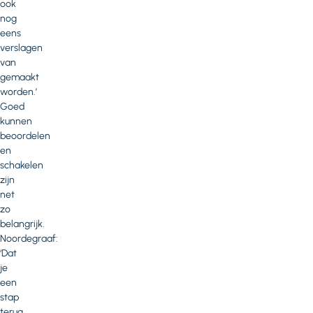
ook
nog
eens
verslagen
van
gemaakt
worden.’
Goed
kunnen
beoordelen
en
schakelen
zijn
net
zo
belangrijk.
Noordegraaf:
‘Dat
je
een
stap
terug