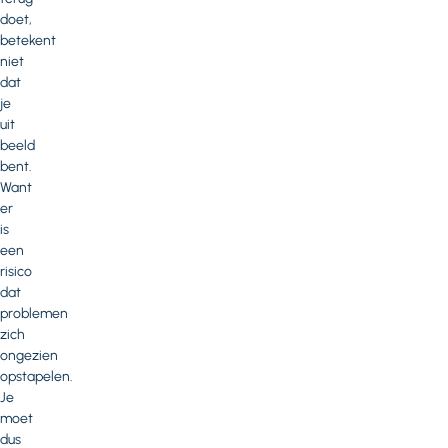
doet,
betekent
niet
dat
je
uit
beeld
bent.
Want
er
is
een
risico
dat
problemen
zich
ongezien
opstapelen.
Je
moet
dus