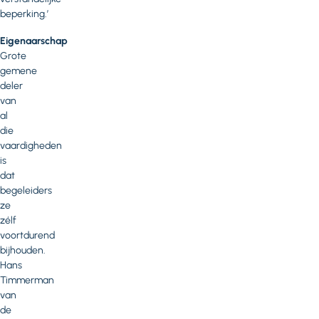
beperking.’
Eigenaarschap
Grote
gemene
deler
van
al
die
vaardigheden
is
dat
begeleiders
ze
zélf
voortdurend
bijhouden.
Hans
Timmerman
van
de