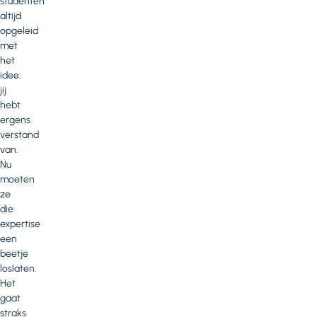
studenten
altijd
opgeleid
met
het
idee:
jij
hebt
ergens
verstand
van.
Nu
moeten
ze
die
expertise
een
beetje
loslaten.
Het
gaat
straks