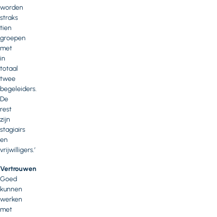
worden
straks
tien
groepen
met
in
totaal
twee
begeleiders.
De
rest
zijn
stagiairs
en
vrijwilligers.’
Vertrouwen
Goed
kunnen
werken
met