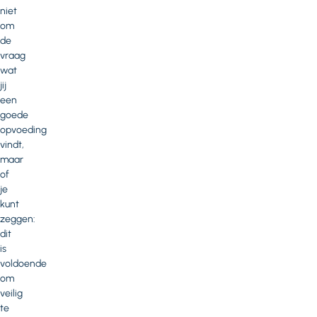
niet
om
de
vraag
wat
jij
een
goede
opvoeding
vindt,
maar
of
je
kunt
zeggen:
dit
is
voldoende
om
veilig
te