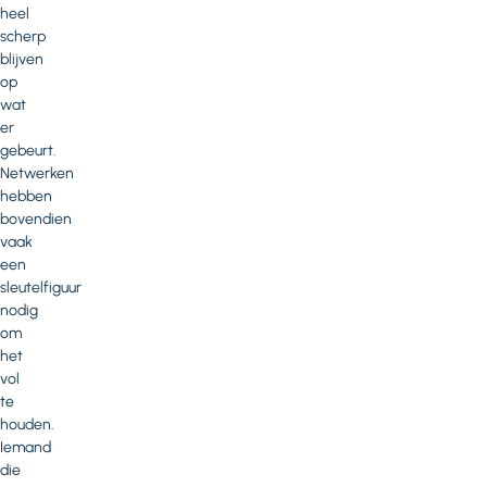
heel
scherp
blijven
op
wat
er
gebeurt.
Netwerken
hebben
bovendien
vaak
een
sleutelfiguur
nodig
om
het
vol
te
houden.
Iemand
die