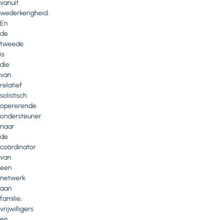
vanuit
wederkerigheid.
En
de
tweede
is
die
van
relatief
solistisch
opererende
ondersteuner
naar
de
coördinator
van
een
netwerk
aan
familie,
vrijwilligers
en