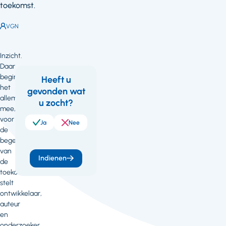
toekomst.
Auteur:
VGN
Inzicht.
Daar
begint
Heeft u
het
gevonden wat
Feedback
allemaal
u zocht?
mee,
voor
Ja
Nee
de
begeleider
van
Indienen
de
toekomst,
stelt
ontwikkelaar,
auteur
en
onderzoeker