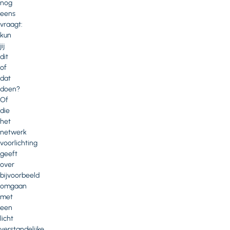
nog
eens
vraagt:
kun
jij
dit
of
dat
doen?
Of
die
het
netwerk
voorlichting
geeft
over
bijvoorbeeld
omgaan
met
een
licht
verstandelijke