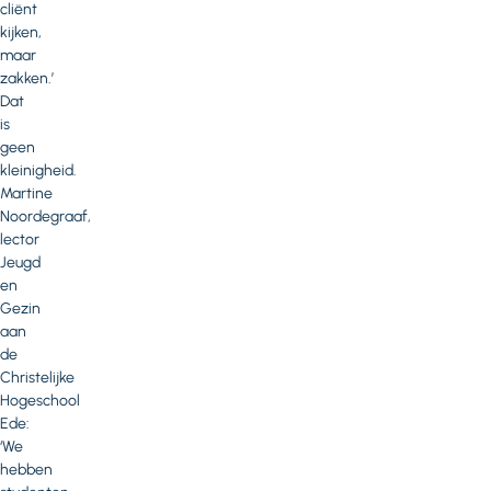
cliënt
kijken,
maar
zakken.’
Dat
is
geen
kleinigheid.
Martine
Noordegraaf,
lector
Jeugd
en
Gezin
aan
de
Christelijke
Hogeschool
Ede:
‘We
hebben