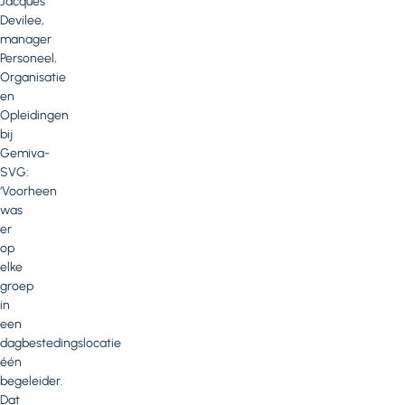
Jacques
Devilee,
manager
Personeel,
Organisatie
en
Opleidingen
bij
Gemiva-
SVG:
‘Voorheen
was
er
op
elke
groep
in
een
dagbestedingslocatie
één
begeleider.
Dat