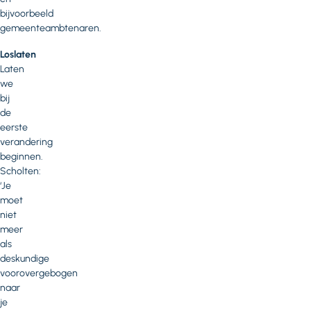
bijvoorbeeld
gemeenteambtenaren.
Loslaten
Laten
we
bij
de
eerste
verandering
beginnen.
Scholten:
‘Je
moet
niet
meer
als
deskundige
voorovergebogen
naar
je