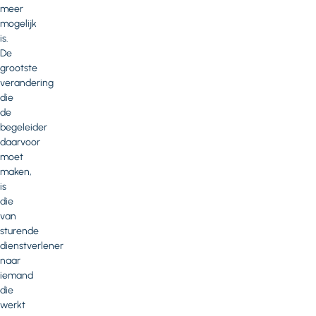
meer
mogelijk
is.
De
grootste
verandering
die
de
begeleider
daarvoor
moet
maken,
is
die
van
sturende
dienstverlener
naar
iemand
die
werkt