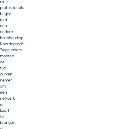
niet-
professionals
begint
met
een
andere
basishouding.
Noordegraaf:
‘Begeleiders
moeten
de
tijd
durven
nemen
om
een
netwerk
in
kaart
te
brengen,
en