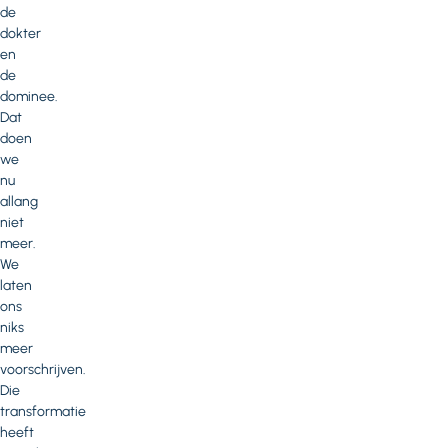
de
dokter
en
de
dominee.
Dat
doen
we
nu
allang
niet
meer.
We
laten
ons
niks
meer
voorschrijven.
Die
transformatie
heeft