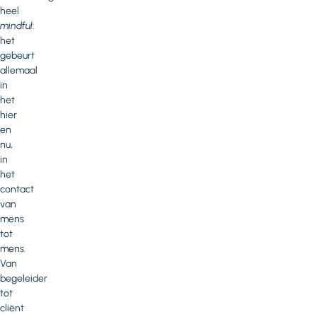
heel
mindful
:
het
gebeurt
allemaal
in
het
hier
en
nu,
in
het
contact
van
mens
tot
mens.
Van
begeleider
tot
cliënt