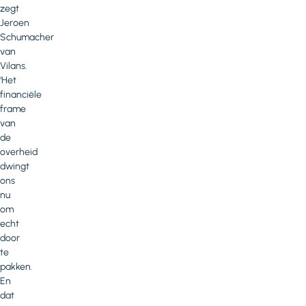
zegt
Jeroen
Schumacher
van
Vilans.
‘Het
financiële
frame
van
de
overheid
dwingt
ons
nu
om
echt
door
te
pakken.
En
dat