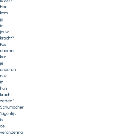
leven?
Hoe
kom
jij
in
jouw
kracht?
Pas
daarna
kun
je
anderen
ook
in
hun
kracht
zetten.’
Schumacher:
‘Eigenlijk
is
de
verandering