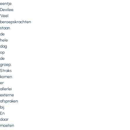
eentje.
Devilee.
‘Veel
beroepskrachten
staan
de
hele
dag
op
de
groep.
Straks
komen
er
allerlei
externe
afspraken
bij.
En
daar
moeten