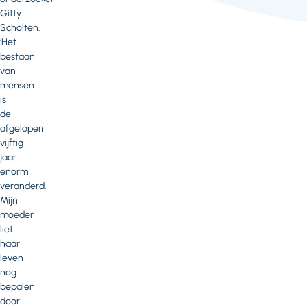
Gitty
Scholten.
‘Het
bestaan
van
mensen
is
de
afgelopen
vijftig
jaar
enorm
veranderd.
Mijn
moeder
liet
haar
leven
nog
bepalen
door