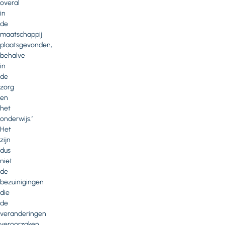
overal
in
de
maatschappij
plaatsgevonden,
behalve
in
de
zorg
en
het
onderwijs.’
Het
zijn
dus
niet
de
bezuinigingen
die
de
veranderingen
veroorzaken,