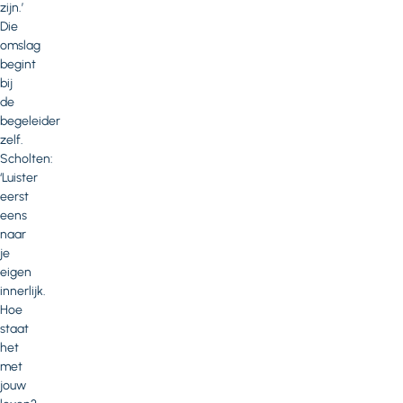
zijn.’
Die
omslag
begint
bij
de
begeleider
zelf.
Scholten:
‘Luister
eerst
eens
naar
je
eigen
innerlijk.
Hoe
staat
het
met
jouw