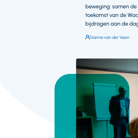
beweging: samen de k
toekomst van de Waaie
bijdragen aan de dage
Auteur:
Dianne van der Veen