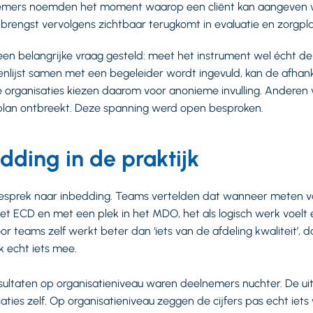
emers noemden het moment waarop een cliënt kan aangeven 
pbrengst vervolgens zichtbaar terugkomt in evaluatie en zorgpl
een belangrijke vraag gesteld: meet het instrument wel écht de
nlijst samen met een begeleider wordt ingevuld, kan de afhank
 organisaties kiezen daarom voor anonieme invulling. Anderen 
plan ontbreekt. Deze spanning werd open besproken.
ding in de praktijk
esprek naar inbedding. Teams vertelden dat wanneer meten va
het ECD en met een plek in het MDO, het als logisch werk voelt
 teams zelf werkt beter dan ‘iets van de afdeling kwaliteit’, dan
 echt iets mee.
sultaten op organisatieniveau waren deelnemers nuchter. De uit
caties zelf. Op organisatieniveau zeggen de cijfers pas echt ie