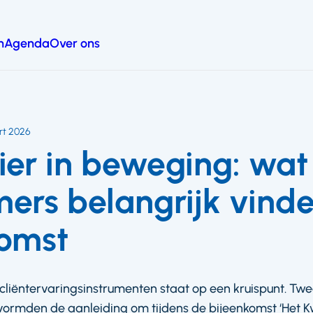
n
Agenda
Over ons
rt 2026
er in beweging: wat
ers belangrijk vind
komst
iëntervaringsinstrumenten staat op een kruispunt. Tw
rmden de aanleiding om tijdens de bijeenkomst ‘Het Kw