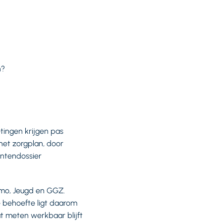
n?
tingen krijgen pas
het zorgplan, door
ëntendossier
mo, Jeugd en GGZ.
 behoefte ligt daarom
t meten werkbaar blijft