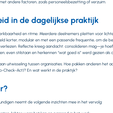
et andere factoren, zoals personeelsbezetting of verzuim.
d in de dagelijkse praktijk
werkbaarheid en ritme. Meerdere deelnemers pleitten voor licht
eld korter, modulair en met een passende frequentie, om de be
verliezen. Reflectie kreeg aandacht: consolideren mag—je hoeft
eren; even stilstaan en herkennen “wat goed is” werd gezien als
an uitwisseling tussen organisaties. Hoe pakken anderen het aa
o-Check-Act)? En wat werkt in de praktijk?
r?
ndigen neemt de volgende inzichten mee in het vervolg: