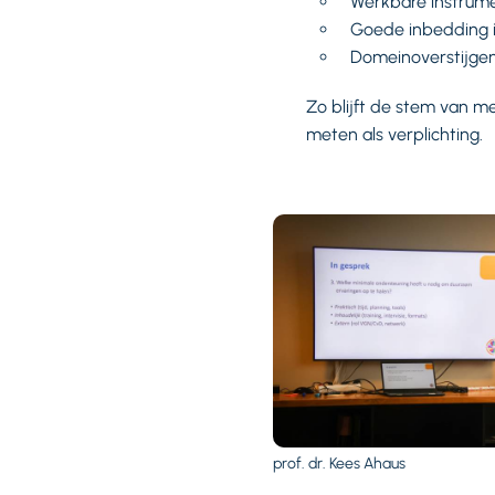
Werkbare instrume
Goede inbedding 
Domeinoverstijge
Zo blijft de stem van m
meten als verplichting.
prof. dr. Kees Ahaus