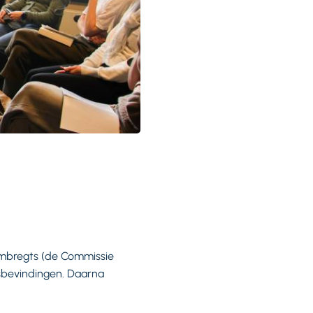
i Embregts (de Commissie
sbevindingen. Daarna