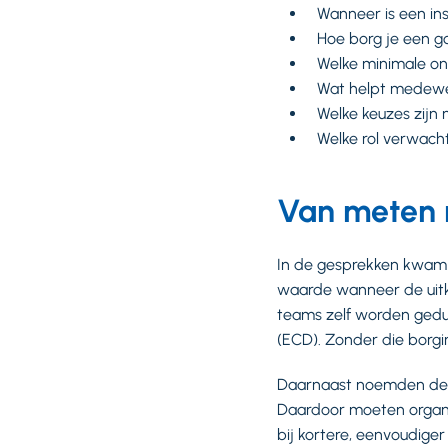
Wanneer is een in
Hoe borg je een g
Welke minimale on
Wat helpt medewe
Welke keuzes zijn
Welke rol verwach
Van meten 
In de gesprekken kwam éé
waarde wanneer de uitko
teams zelf worden gedui
(ECD). Zonder die borging
Daarnaast noemden de d
Daardoor moeten organi
bij kortere, eenvoudige