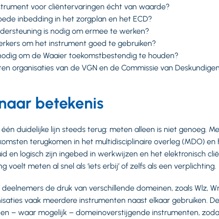
strument voor cliëntervaringen écht van waarde?
oede inbedding in het zorgplan en het ECD?
dersteuning is nodig om ermee te werken?
rkers om het instrument goed te gebruiken?
 nodig om de Waaier toekomstbestendig te houden?
ten organisaties van de VGN en de Commissie van Deskundige
naar betekenis
n duidelijke lijn steeds terug: meten alleen is niet genoeg. Me
msten terugkomen in het multidisciplinaire overleg (MDO) en 
d en logisch zijn ingebed in werkwijzen en het elektronisch cli
 voelt meten al snel als ‘iets erbij’ of zelfs als een verplichting.
eelnemers de druk van verschillende domeinen, zoals Wlz, W
saties vaak meerdere instrumenten naast elkaar gebruiken. De
r en – waar mogelijk – domeinoverstijgende instrumenten, zoda