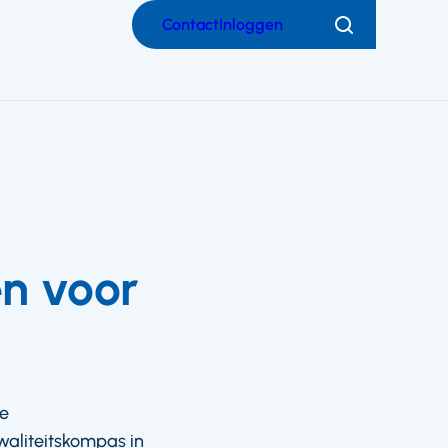
Contact
Inloggen
Zoeken
en voor
ee
aliteitskompas in