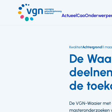
Ga
naar
Actueel
Cao
Onderwerpe
hoofdinhoud
Vereniging
Gehandicaptenzorg
Nederland
Kwaliteit
Achtergrond
11 maa
De Waai
deelnem
de toe
De VGN-Waaier met cl
masteronderzoeken vo