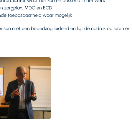
nten, lichter waar het kan en passend in het werk
in zorgplan, MDO en ECD
nde toepasbaarheid waar mogelijk
ensen met een beperking leidend en ligt de nadruk op leren en 