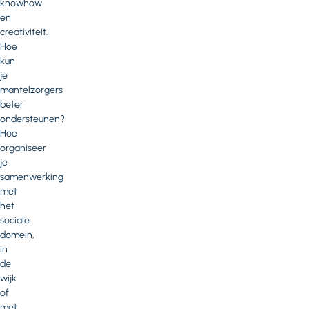
knowhow
en
creativiteit.
Hoe
kun
je
mantelzorgers
beter
ondersteunen?
Hoe
organiseer
je
samenwerking
met
het
sociale
domein,
in
de
wijk
of
met