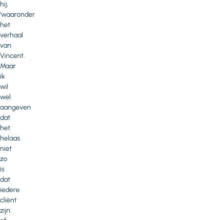
hij,
‘waaronder
het
verhaal
van
Vincent.
Maar
ik
wil
wel
aangeven
dat
het
helaas
niet
zo
is
dat
iedere
cliënt
zijn