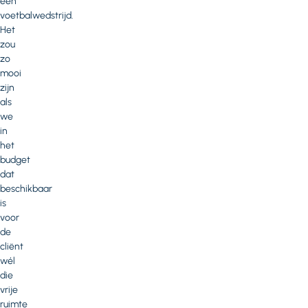
een
voetbalwedstrijd.
Het
zou
zo
mooi
zijn
als
we
in
het
budget
dat
beschikbaar
is
voor
de
cliënt
wél
die
vrije
ruimte