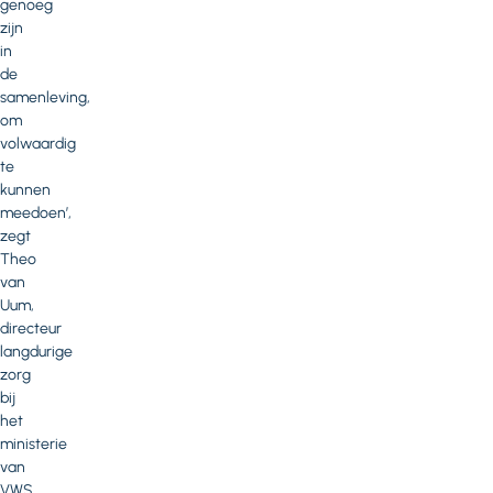
genoeg
zijn
in
de
samenleving,
om
volwaardig
te
kunnen
meedoen’,
zegt
Theo
van
Uum,
directeur
langdurige
zorg
bij
het
ministerie
van
VWS.