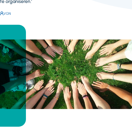
te organiseren.’
Auteur:
VGN