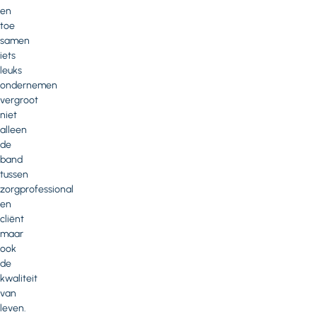
en
toe
samen
iets
leuks
ondernemen
vergroot
niet
alleen
de
band
tussen
zorgprofessional
en
cliënt
maar
ook
de
kwaliteit
van
leven.