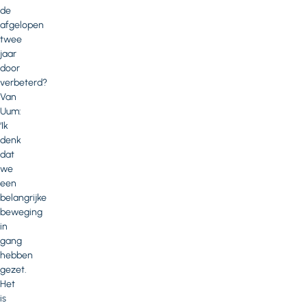
de
afgelopen
twee
jaar
door
verbeterd?
Van
Uum:
‘Ik
denk
dat
we
een
belangrijke
beweging
in
gang
hebben
gezet.
Het
is