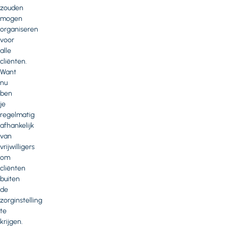
zouden
mogen
organiseren
voor
alle
cliënten.
Want
nu
ben
je
regelmatig
afhankelijk
van
vrijwilligers
om
cliënten
buiten
de
zorginstelling
te
krijgen.