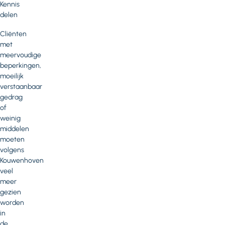
Kennis
delen
Cliënten
met
meervoudige
beperkingen,
moeilijk
verstaanbaar
gedrag
of
weinig
middelen
moeten
volgens
Kouwenhoven
veel
meer
gezien
worden
in
de