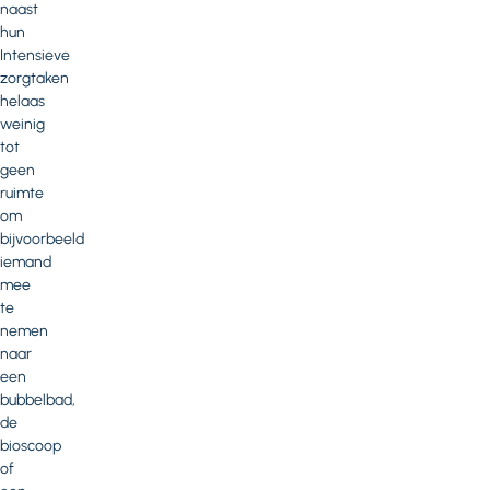
naast
hun
Intensieve
zorgtaken
helaas
weinig
tot
geen
ruimte
om
bijvoorbeeld
iemand
mee
te
nemen
naar
een
bubbelbad,
de
bioscoop
of