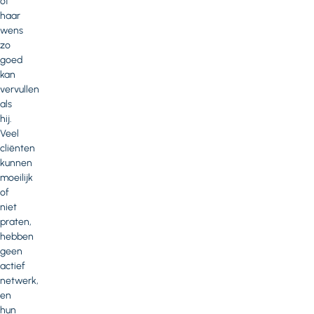
of
haar
wens
zo
goed
kan
vervullen
als
hij.
Veel
cliënten
kunnen
moeilijk
of
niet
praten,
hebben
geen
actief
netwerk,
en
hun