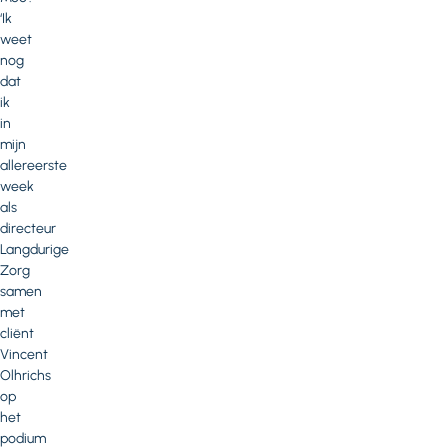
‘Ik
weet
nog
dat
ik
in
mijn
allereerste
week
als
directeur
Langdurige
Zorg
samen
met
cliënt
Vincent
Olhrichs
op
het
podium