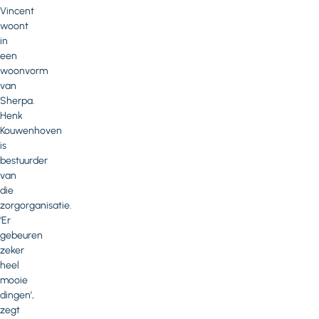
Vincent
woont
in
een
woonvorm
van
Sherpa.
Henk
Kouwenhoven
is
bestuurder
van
die
zorgorganisatie.
‘Er
gebeuren
zeker
heel
mooie
dingen’,
zegt