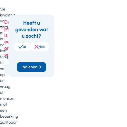
‘De
kwaliteit
van
Deze
Heeft u
zorg
pagina
gevonden wat
Feedback
is
is
u zocht?
in
een
de
Ja
Nee
onderdeel
kern
van
terug
te
Indienen
voeren
Kwaliteit
op
de
vraag
of
mensen
met
een
beperking
zichtbaar