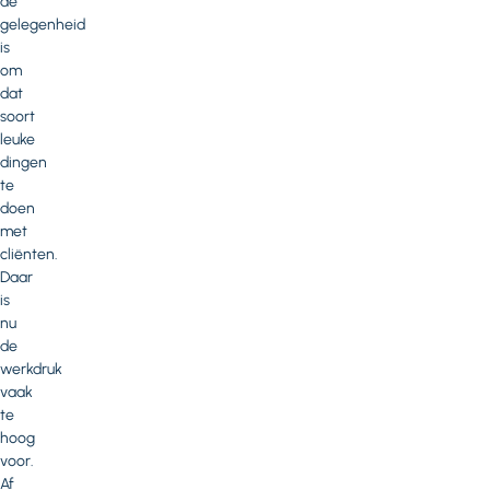
de
gelegenheid
is
om
dat
soort
leuke
dingen
te
doen
met
cliënten.
Daar
is
nu
de
werkdruk
vaak
te
hoog
voor.
Af