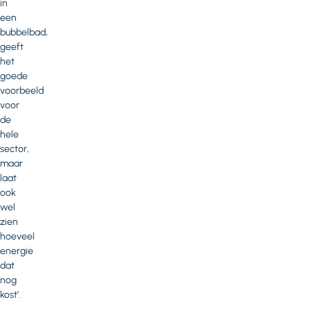
in
een
bubbelbad,
geeft
het
goede
voorbeeld
voor
de
hele
sector,
maar
laat
ook
wel
zien
hoeveel
energie
dat
nog
kost’.