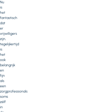
Nu
is
het
fantastisch
dat
er
vrijwilligers
zijn,
tegelijkertijd
is
het
ook
belangrijk
en
fijn
als
een
zorgprofessionals
soms
zélf
in