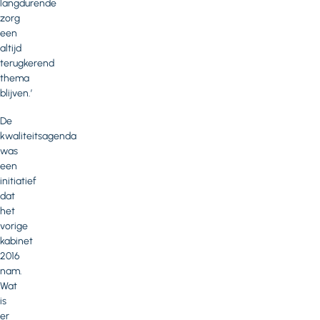
langdurende
zorg
een
altijd
terugkerend
thema
blijven.’
De
kwaliteitsagenda
was
een
initiatief
dat
het
vorige
kabinet
2016
nam.
Wat
is
er