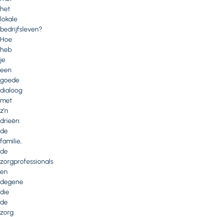
het
lokale
bedrijfsleven?
Hoe
heb
je
een
goede
dialoog
met
z’n
drieën:
de
familie,
de
zorgprofessionals
en
degene
die
de
zorg