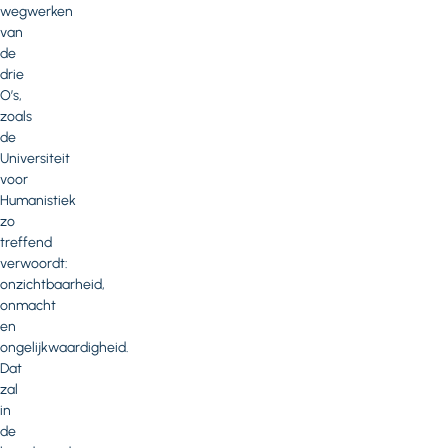
wegwerken
van
de
drie
O’s,
zoals
de
Universiteit
voor
Humanistiek
zo
treffend
verwoordt:
onzichtbaarheid,
onmacht
en
ongelijkwaardigheid.
Dat
zal
in
de