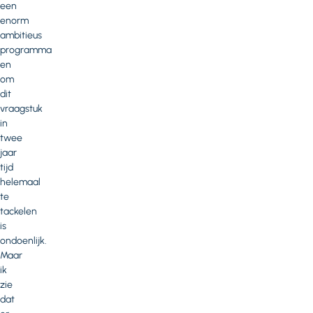
een
enorm
ambitieus
programma
en
om
dit
vraagstuk
in
twee
jaar
tijd
helemaal
te
tackelen
is
ondoenlijk.
Maar
ik
zie
dat