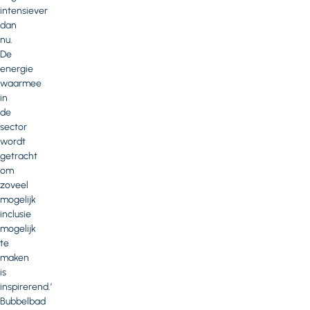
intensiever
dan
nu.
De
energie
waarmee
in
de
sector
wordt
getracht
om
zoveel
mogelijk
inclusie
mogelijk
te
maken
is
inspirerend.’
Bubbelbad