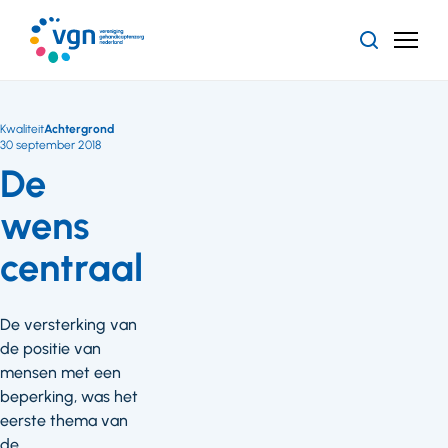
Ga
naar
Zoeken
Menu
hoofdinhoud
Vereniging
Gehandicaptenzorg
Nederland
Kwaliteit
Achtergrond
30 september 2018
De
wens
centraal
De versterking van
de positie van
mensen met een
beperking, was het
eerste thema van
de