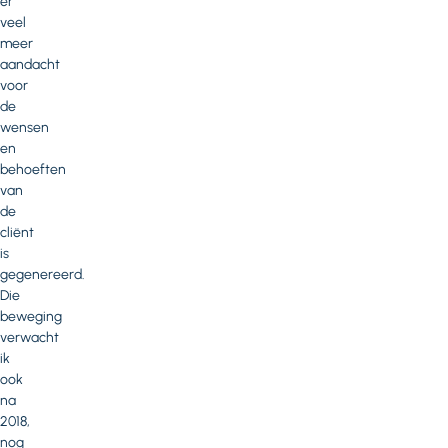
er
veel
meer
aandacht
voor
de
wensen
en
behoeften
van
de
cliënt
is
gegenereerd.
Die
beweging
verwacht
ik
ook
na
2018,
nog