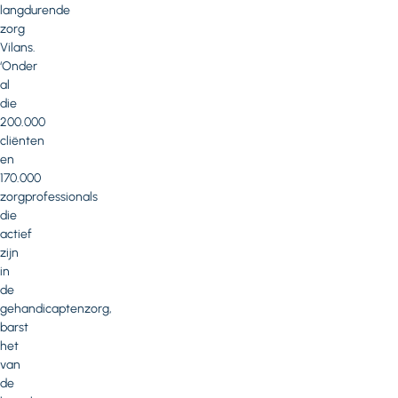
langdurende
zorg
Vilans.
‘Onder
al
die
200.000
cliënten
en
170.000
zorgprofessionals
die
actief
zijn
in
de
gehandicaptenzorg,
barst
het
van
de