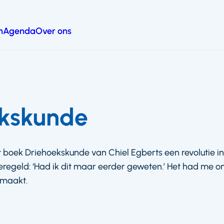
n
Agenda
Over ons
ekskunde
t boek Driehoekskunde van Chiel Egberts een revolutie in
eregeld: ‘Had ik dit maar eerder geweten.’ Het had me o
emaakt.