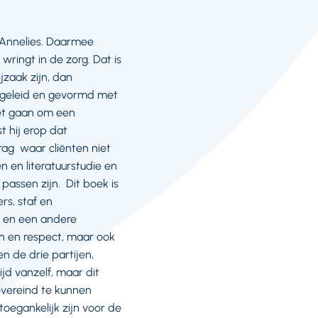
s Annelies. Daarmee
ringt in de zorg. Dat is
jzaak zijn, dan
pgeleid en gevormd met
oet gaan om een
t hij erop dat
drag waar cliënten niet
n en literatuurstudie en
assen zijn. Dit boek is
rs, staf en
l en een andere
n en respect, maar ook
n de drie partijen,
ijd vanzelf, maar dit
overeind te kunnen
toegankelijk zijn voor de