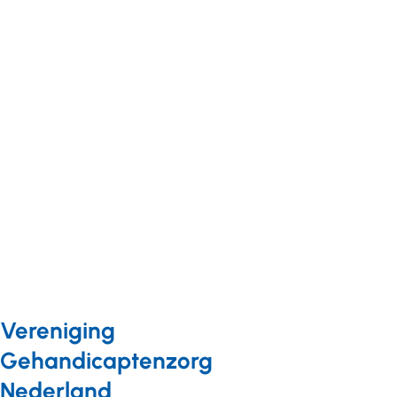
op Chiel
Egberts:
Egberts
‘Loslaten
betekent
dat je
anderen
toelaat’
Vereniging
Gehandicaptenzorg
Nederland