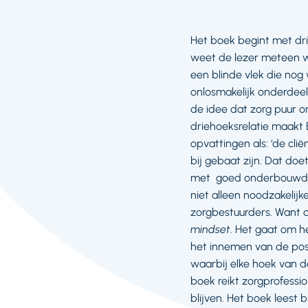
Het boek begint met dri
weet de lezer meteen wa
een blinde vlek die nog 
onlosmakelijk onderdee
de idee dat zorg puur om
driehoeksrelatie maakt 
opvattingen als: ‘de cli
bij gebaat zijn. Dat doe
met goed onderbouwde mo
niet alleen noodzakelijk
zorgbestuurders. Want 
mindset
. Het gaat om h
het innemen van de posi
waarbij elke hoek van de
boek reikt zorgprofessi
blijven. Het boek leest 