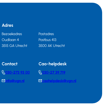
Adres
Bezoekadres
Postadres
Oudlaan 4
Postbus 413
3515 GA Utrecht
3500 AK Utrecht
Contact
Cao-helpdesk
030-273 93 00
030-27 39 719
Telephonenumber
Telephonenumber
info@vgn.nl
caohelpdesk@vgn.nl
E-
E-
mail
mail