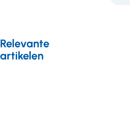
Relevante
artikelen
Kwaliteit
Achtergrond
Achtergrond
28 maart
30 mei 2018
2018
Reactie
Chiel