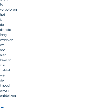
te
verbeteren,
het
is
de
diepste
laag
waarvan
we
ons
niet
bewust
zijn.
Totdat
we
de
impact
ervan
ontdekken.