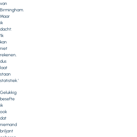
van
Birmingham.
Maar
ik
dacht:
‘Ik
kan
niet
rekenen,
dus
laat
staan
statistiek.’
Gelukkig
besefte
ik
ook
dat
niemand
briljant