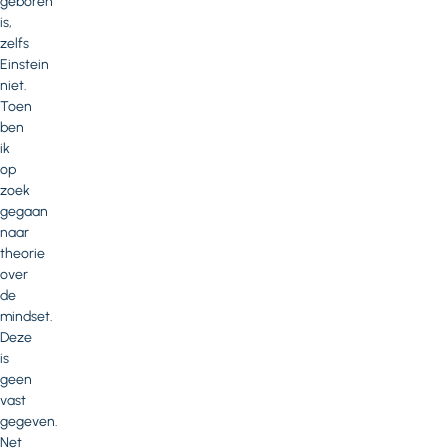
geboren
is,
zelfs
Einstein
niet.
Toen
ben
ik
op
zoek
gegaan
naar
theorie
over
de
mindset.
Deze
is
geen
vast
gegeven.
Net