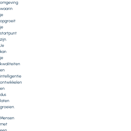
omgeving
waarin
je
opgroeit
je
startpunt
zijn.
Je
kan
je
kwaliteiten
en
intelligentie
ontwikkelen
en
dus
laten
groeien.
Mensen
met
een