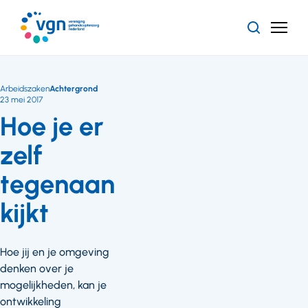
Ga
naar
Zoeken
Menu
hoofdinhoud
Vereniging
Gehandicaptenzorg
Nederland
Arbeidszaken
Achtergrond
23 mei 2017
Hoe je er
zelf
tegenaan
kijkt
Hoe jij en je omgeving
denken over je
mogelijkheden, kan je
ontwikkeling