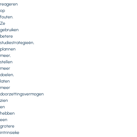
reageren
op
fouten.
Ze
gebruiken
betere
studiestrategieën,
plannen
meer,
stellen
meer
doelen,
laten
meer
doorzettingsvermogen
zien
en
hebben
een
grotere
intrinsieke