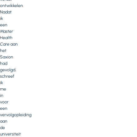
ontwikkelen.
Nadat
ik
een
Master
Health
Care
aan
het
Saxion
had
gevolgd,
schreef
ik
me
in
voor
een
vervolgopleiding
aan
de
universiteit