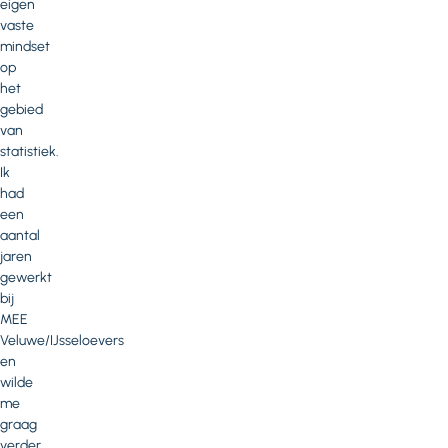
eigen
vaste
mindset
op
het
gebied
van
statistiek.
Ik
had
een
aantal
jaren
gewerkt
bij
MEE
Veluwe/IJsseloevers
en
wilde
me
graag
verder