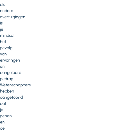
als
andere
overtuigingen
is
je
mindset
het
gevolg
van
ervaringen
en
aangeleerd
gedrag.
Wetenschappers
hebben
aangetoond
dat
je
genen
en
de