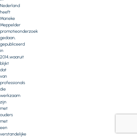
Nederland
heeft
Marieke
Meppelder
promotieonderzoek
gedaan,
gepubliceerd
in
2014,waaruit
blijkt
dat
van
professionals
die
werkzaam
zijn
met
ouders
met
een
verstandelijke