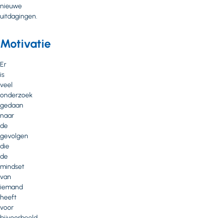
nieuwe
uitdagingen.
Motivatie
Er
is
veel
onderzoek
gedaan
naar
de
gevolgen
die
de
mindset
van
iemand
heeft
voor
bijvoorbeeld