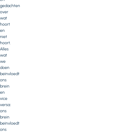
gedachten
over
wat
hoort
en
niet
hoort.
Alles
wat
we
doen
beïnvloedt
ons
brein
en
vice
versa:
ons
brein
beïnvloedt
ons