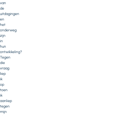
van
de
uitdagingen
en
het
onderweg
zijn
in
hun
ontwikkeling?
Tegen
die
vraag
liep
ik
op
toen
ik
aanliep
tegen
mijn