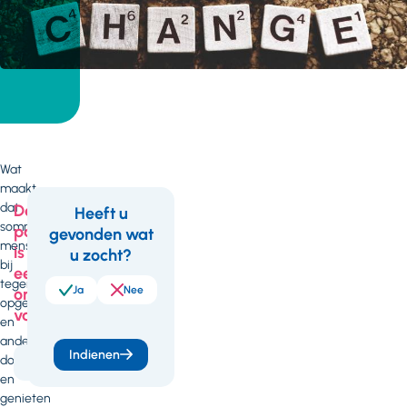
Wat
maakt
dat
Deze
Heeft u
sommige
pagina
gevonden wat
Feedback
mensen
is
u zocht?
bij
een
tegenslag
Ja
Nee
onderdeel
opgeven
van
en
anderen
Indienen
doorgaan
Arbeidszaken
en
genieten