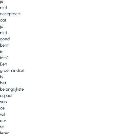
je
niet
accepteert
dat
je
niet
goed
bent
in
iets?
Een
groeimindset
is
het
belangrijkste
aspect
van
de
wil
om
te
leren