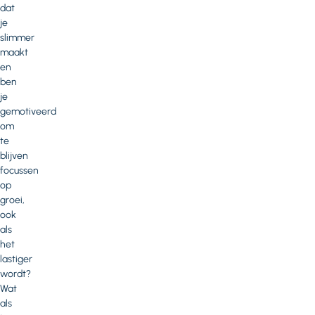
dat
je
slimmer
maakt
en
ben
je
gemotiveerd
om
te
blijven
focussen
op
groei,
ook
als
het
lastiger
wordt?
Wat
als