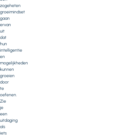
zogeheten
groeimindset
gaan
ervan
uit
dat
hun
intelligentie
en
mogelijkheden
kunnen
groeien
door
te
oefenen.
Zie
je
een
uitdaging
als
iets