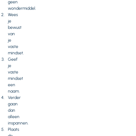
geen
wondermiddel.
Wees
je
bewust
van
je
vaste
mindset.
Geef
je
vaste
mindset
een
naam.
Verder
gaan
dan
alleen
inspannen.
Plaats
de