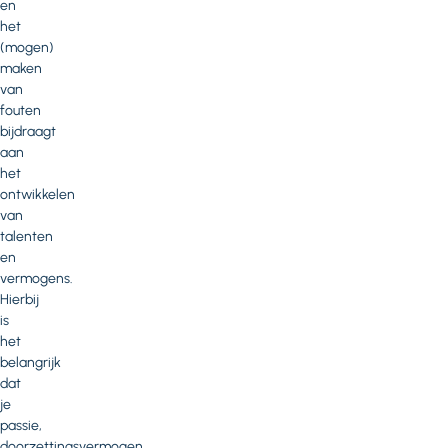
en
het
(mogen)
maken
van
fouten
bijdraagt
aan
het
ontwikkelen
van
talenten
en
vermogens.
Hierbij
is
het
belangrijk
dat
je
passie,
doorzettingsvermogen,