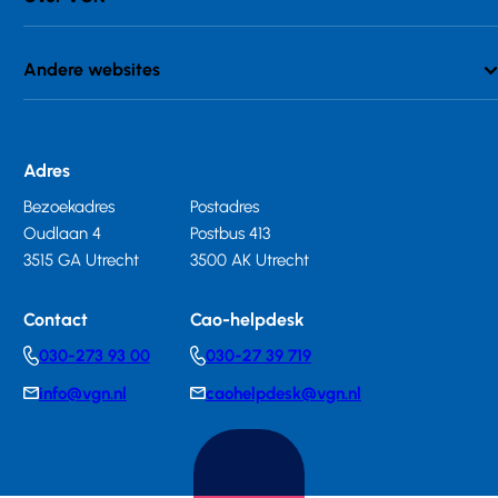
Andere websites
Adres
Bezoekadres
Postadres
Oudlaan 4
Postbus 413
3515 GA Utrecht
3500 AK Utrecht
Contact
Cao-helpdesk
030-273 93 00
030-27 39 719
Telephonenumber
Telephonenumber
info@vgn.nl
caohelpdesk@vgn.nl
E-
E-
mail
mail