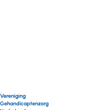
Jaarrekening
2022
Achtergrond
07 mei 2024
Jaarrekening
2023
Vereniging
Gehandicaptenzorg