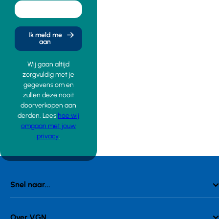
Ik meld me
aan
Wij gaan altijd
zorgvuldig met je
gegevens om en
zullen deze nooit
doorverkopen aan
derden. Lees
hoe wij
omgaan met jouw
privacy
.
Snel naar...
Over VGN