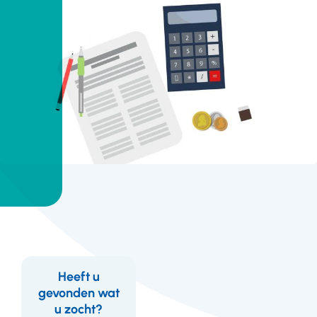
Heeft u
gevonden wat
Feedback
14 juli 2022
u zocht?