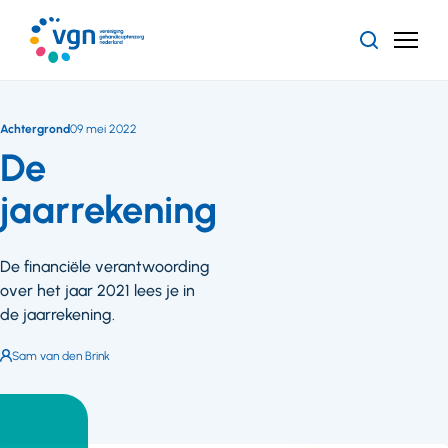
Ga
naar
Zoeken
Menu
hoofdinhoud
Vereniging
Gehandicaptenzorg
Nederland
Achtergrond
09 mei 2022
De
jaarrekening
De financiële verantwoording
over het jaar 2021 lees je in
de jaarrekening.
Auteur:
Sam van den Brink