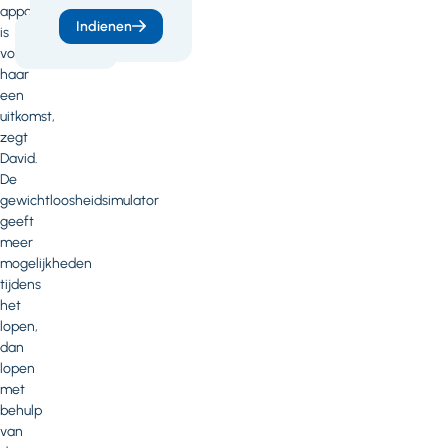
apparaat
Indienen
is
Digitaal
onbeperkt
voor
haar
een
uitkomst,
zegt
David.
De
gewichtloosheidsimulator
geeft
meer
mogelijkheden
tijdens
het
lopen,
dan
lopen
met
behulp
van