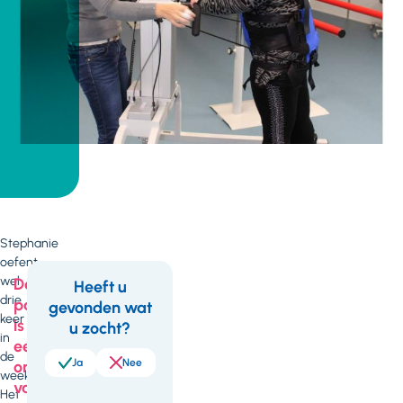
Stephanie
oefent
wel
Deze
Heeft u
drie
pagina
gevonden wat
Feedback
keer
is
u zocht?
in
een
de
Ja
Nee
onderdeel
week.
van
Het