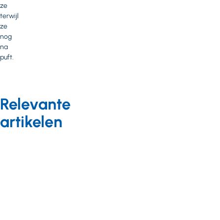
ze
terwijl
ze
nog
na
puft.
Relevante
artikelen
Nieuws
15 maart
2024