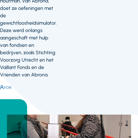
Houtman, van Abrona,
doet ze oefeningen met
de
gewichtloosheidsimulator.
Deze werd onlangs
aangeschaft met hulp
van fondsen en
bedrijven, zoals Stichting
Voorzorg Utrecht en het
Vaillant Fonds en de
Vrienden van Abrona.
Auteur:
VGN