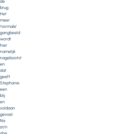
de
brug.
Het
meer
‘normale’
gangbeeld
wordt
hier
namelijk
nagebootst
en
dat
geeft
Stephanie
een
blij
en
voldaan
gevoel.
Na
zo’n
drie