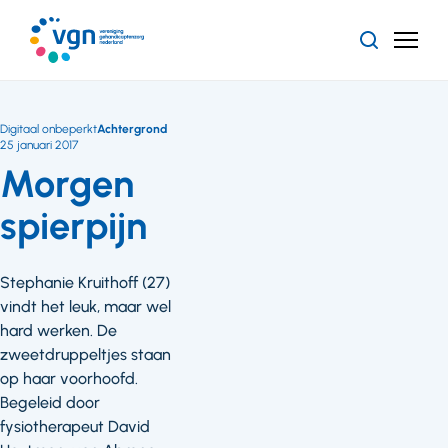
Ga
naar
Zoeken
Menu
hoofdinhoud
Vereniging
Gehandicaptenzorg
Nederland
Digitaal onbeperkt
Achtergrond
25 januari 2017
Morgen
spierpijn
Stephanie Kruithoff (27)
vindt het leuk, maar wel
hard werken. De
zweetdruppeltjes staan
op haar voorhoofd.
Begeleid door
fysiotherapeut David