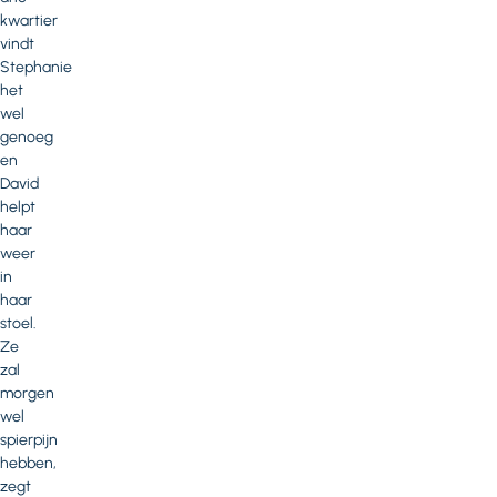
kwartier
vindt
Stephanie
het
wel
genoeg
en
David
helpt
haar
weer
in
haar
stoel.
Ze
zal
morgen
wel
spierpijn
hebben,
zegt