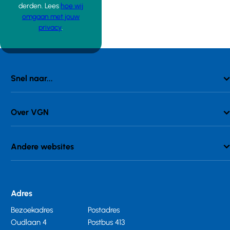
derden. Lees
hoe wij
omgaan met jouw
privacy
.
Snel naar...
Over VGN
Andere websites
Adres
Bezoekadres
Postadres
Oudlaan 4
Postbus 413