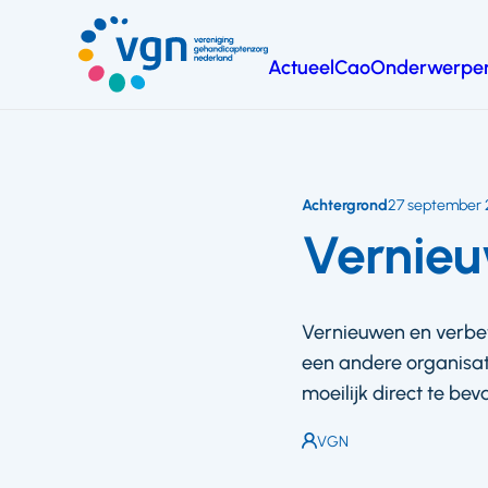
Ga
naar
Actueel
Cao
Onderwerpe
hoofdinhoud
Vereniging
Gehandicaptenzorg
Nederland
Achtergrond
27 september 
Vernieu
Vernieuwen en verbete
een andere organisat
moeilijk direct te bev
Auteur:
VGN