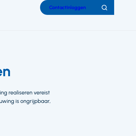
Contact
Inloggen
Zoeken
en
ng realiseren vereist
uwing is ongrijpbaar,