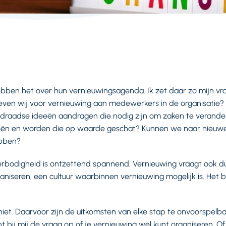
ebben het over hun vernieuwingsagenda. Ik zet daar zo mijn vra
even wij voor vernieuwing aan medewerkers in de organisatie?
raadse ideeën aandragen die nodig zijn om zaken te verander
eën en worden die op waarde geschat? Kunnen we naar nieuwe
ebben?
rbodigheid is ontzettend spannend. Vernieuwing vraagt ook du
iseren, een cultuur waarbinnen vernieuwing mogelijk is. Het 
iet. Daarvoor zijn de uitkomsten van elke stap te onvoorspelba
t bij mij de vraag op of je vernieuwing wel kunt organiseren. Of