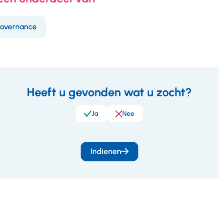
overnance
Heeft u gevonden wat u zocht?
eedback
Ja
Nee
Indienen