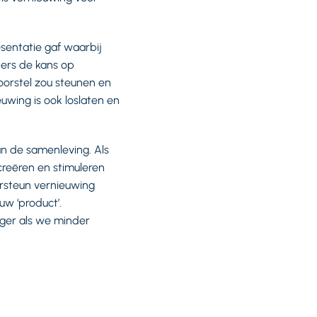
sentatie gaf waarbij
aders de kans op
oorstel zou steunen en
wing is ook loslaten en
an de samenleving. Als
creëren en stimuleren
rsteun vernieuwing
uw ‘product’.
tiger als we minder