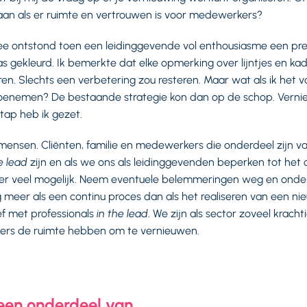
aan als er ruimte en vertrouwen is voor medewerkers?
ee ontstond toen een leidinggevende vol enthousiasme een pre
 was gekleurd. Ik bemerkte dat elke opmerking over lijntjes en k
en. Slechts een verbetering zou resteren. Maar wat als ik het v
oenemen? De bestaande strategie kon dan op de schop. Vernieu
tap heb ik gezet.
mensen. Cliënten, familie en medewerkers die onderdeel zijn v
e lead
zijn en als we ons als leidinggevenden beperken tot het 
s er veel mogelijk. Neem eventuele belemmeringen weg en onde
ng meer als een continu proces dan als het realiseren van een nie
Lef met professionals
in the lead
. We zijn als sector zoveel krach
s de ruimte hebben om te vernieuwen.
 een onderdeel van