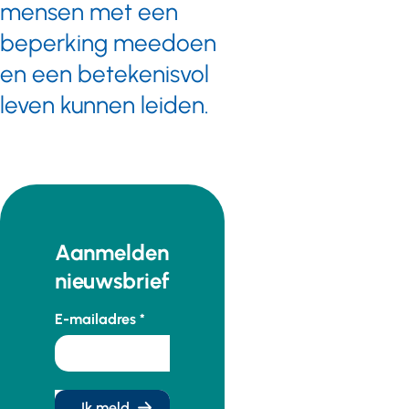
mensen met een
kunnen bieden
aan kwetsbare
beperking meedoen
burgers in de
en een betekenisvol
Wmo. Er is op de
leven kunnen leiden.
podia nog plaats
voor uw
innovatieve
praktijkvoorbeeld…
Aanmelden
nieuwsbrief
E-mailadres
Ik meld