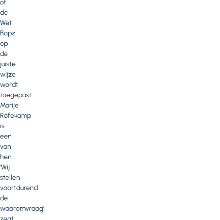
of
de
Wet
Bopz
op
de
juiste
wijze
wordt
toegepast.
Marije
Röfekamp
is
een
van
hen.
‘Wij
stellen
voortdurend
de
waaromvraag’,
zegt