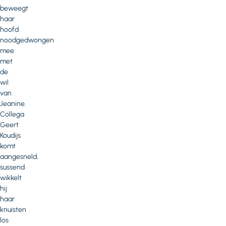
beweegt
haar
hoofd
noodgedwongen
mee
met
de
wil
van
Jeanine.
Collega
Geert
Koudijs
komt
aangesneld,
sussend
wikkelt
hij
haar
knuisten
los