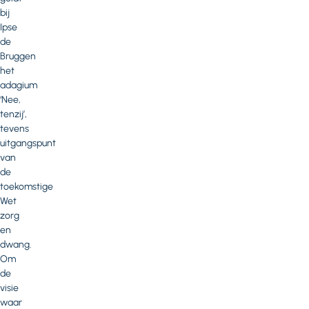
bij
Ipse
de
Bruggen
het
adagium
‘Nee,
tenzij’,
tevens
uitgangspunt
van
de
toekomstige
Wet
zorg
en
dwang.
Om
de
visie
waar