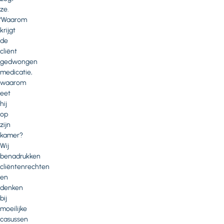
ze.
‘Waarom
krijgt
de
cliënt
gedwongen
medicatie,
waarom
eet
hij
op
zijn
kamer?
Wij
benadrukken
cliëntenrechten
en
denken
bij
moeilijke
casussen