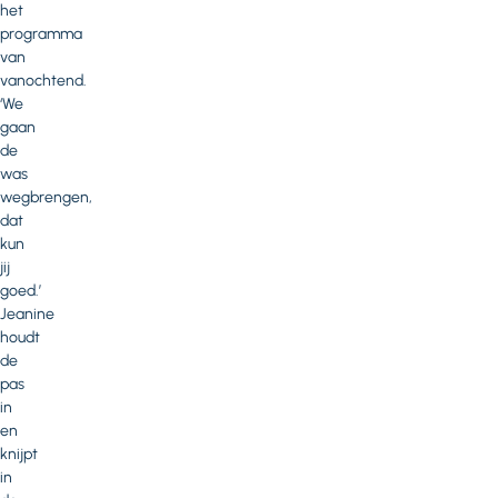
het
programma
van
vanochtend.
‘We
gaan
de
was
wegbrengen,
dat
kun
jij
goed.’
Jeanine
houdt
de
pas
in
en
knijpt
in