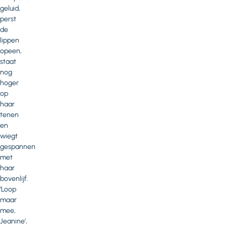
geluid,
perst
de
lippen
opeen,
staat
nog
hoger
op
haar
tenen
en
wiegt
gespannen
met
haar
bovenlijf.
‘Loop
maar
mee,
Jeanine’,