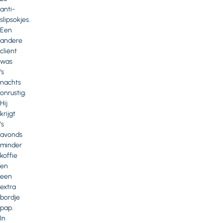
anti-
slipsokjes.
Een
andere
cliënt
was
‘s
nachts
onrustig.
Hij
krijgt
’s
avonds
minder
koffie
en
een
extra
bordje
pap.
In