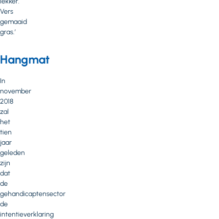
lekker.
Vers
gemaaid
gras.’
Hangmat
In
november
2018
zal
het
tien
jaar
geleden
zijn
dat
de
gehandicaptensector
de
intentieverklaring