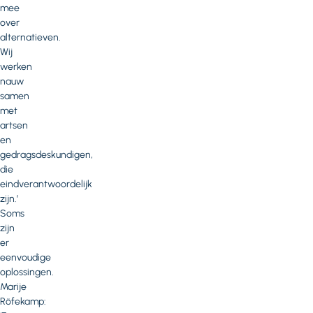
mee
over
alternatieven.
Wij
werken
nauw
samen
met
artsen
en
gedragsdeskundigen,
die
eindverantwoordelijk
zijn.’
Soms
zijn
er
eenvoudige
oplossingen.
Marije
Röfekamp: