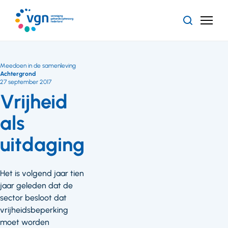
Ga
naar
Zoeken
Menu
hoofdinhoud
Vereniging
Gehandicaptenzorg
Nederland
Meedoen in de samenleving
Achtergrond
27 september 2017
Vrijheid
als
uitdaging
Het is volgend jaar tien
jaar geleden dat de
sector besloot dat
vrijheidsbeperking
moet worden