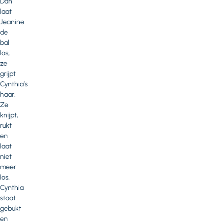
Dan
laat
Jeanine
de
bal
los,
ze
grijpt
Cynthia’s
haar.
Ze
knijpt,
rukt
en
laat
niet
meer
los.
Cynthia
staat
gebukt
en