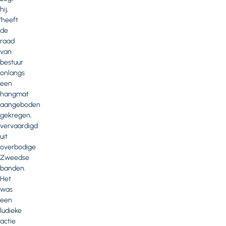
hij,
‘heeft
de
raad
van
bestuur
onlangs
een
hangmat
aangeboden
gekregen,
vervaardigd
uit
overbodige
Zweedse
banden.
Het
was
een
ludieke
actie