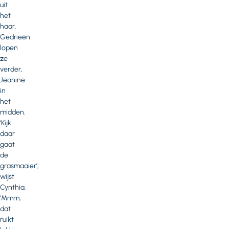
uit
het
haar.
Gedrieën
lopen
ze
verder,
Jeanine
in
het
midden.
‘Kijk
daar
gaat
de
grasmaaier’,
wijst
Cynthia.
‘Mmm,
dat
ruikt