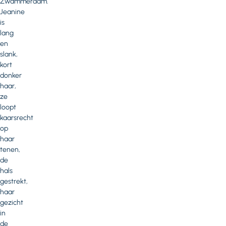
Zwammerdam.
Jeanine
is
lang
en
slank,
kort
donker
haar,
ze
loopt
kaarsrecht
op
haar
tenen,
de
hals
gestrekt,
haar
gezicht
in
de