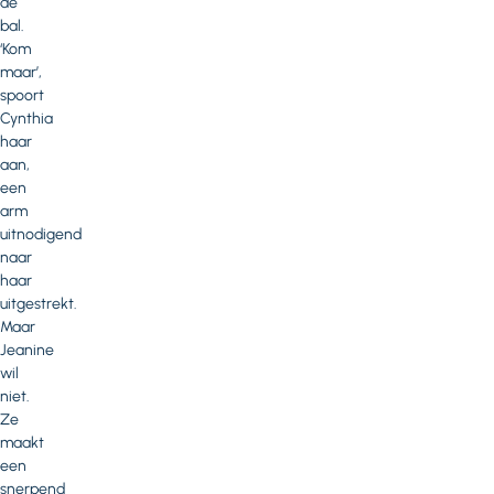
de
bal.
‘Kom
maar’,
spoort
Cynthia
haar
aan,
een
arm
uitnodigend
naar
haar
uitgestrekt.
Maar
Jeanine
wil
niet.
Ze
maakt
een
snerpend