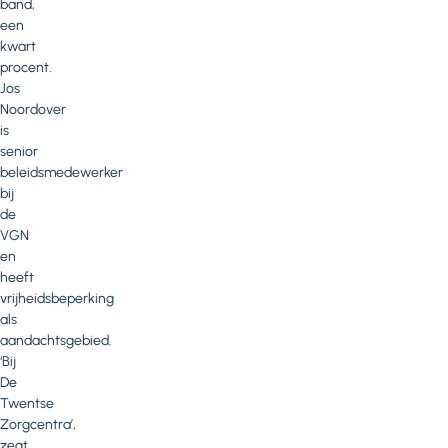
band,
een
kwart
procent.
Jos
Noordover
is
senior
beleidsmedewerker
bij
de
VGN
en
heeft
vrijheidsbeperking
als
aandachtsgebied.
‘Bij
De
Twentse
Zorgcentra’,
zegt