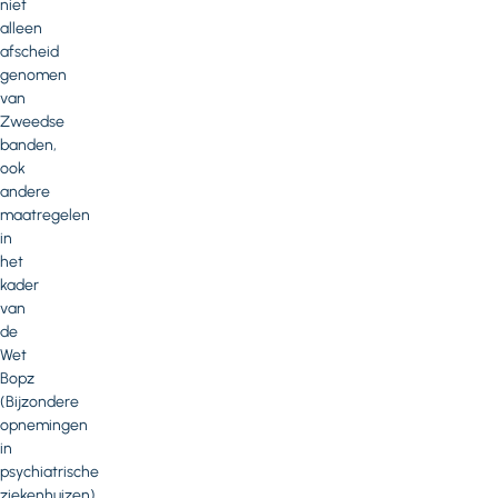
niet
alleen
afscheid
genomen
van
Zweedse
banden,
ook
andere
maatregelen
in
het
kader
van
de
Wet
Bopz
(Bijzondere
opnemingen
in
psychiatrische
ziekenhuizen)