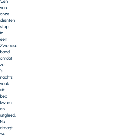
‘Een
van
onze
cliënten
sliep
in
een
Zweedse
band
omdat
ze
’s
nachts
vaak
uit
bed
kwam
en
uitgleed.
Nu
draagt
ze