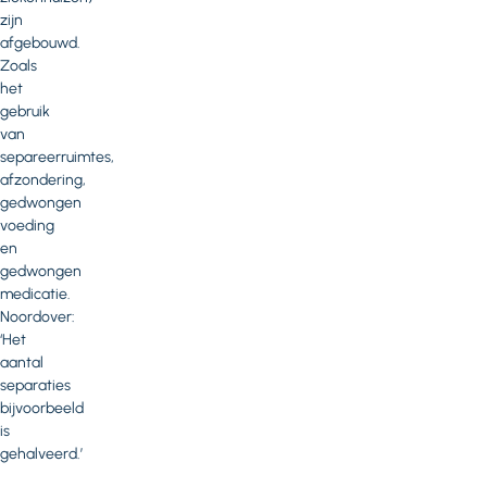
zijn
afgebouwd.
Zoals
het
gebruik
van
separeerruimtes,
afzondering,
gedwongen
voeding
en
gedwongen
medicatie.
Noordover:
‘Het
aantal
separaties
bijvoorbeeld
is
gehalveerd.’