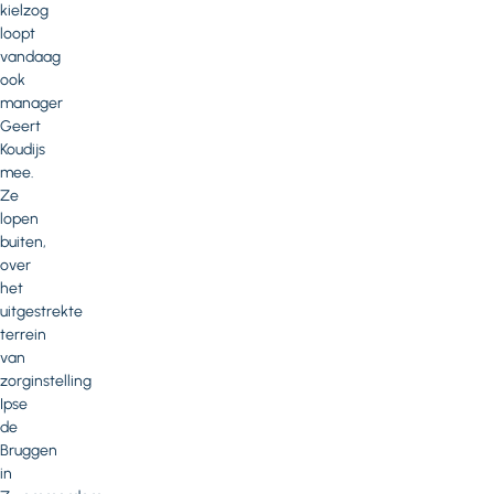
kielzog
loopt
vandaag
ook
manager
Geert
Koudijs
mee.
Ze
lopen
buiten,
over
het
uitgestrekte
terrein
van
zorginstelling
Ipse
de
Bruggen
in