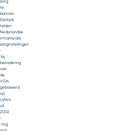
zorg
te
bannen.
Destijds
telden
Nederlandse
intramurale
zorginstellingen
-
bij
benadering
van
de
VGN,
gebaseerd
op
cijfers
uit
2002
-
nog
zo’n