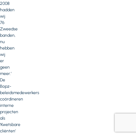
2008
hadden
wij
76
Zweedse
banden,
nu
hebben
wij
er
geen
meer.’
De
Bopz-
beleidsmedewerkers
coördineren
interne
projecten
als
‘Kwetsbare
cliënten’