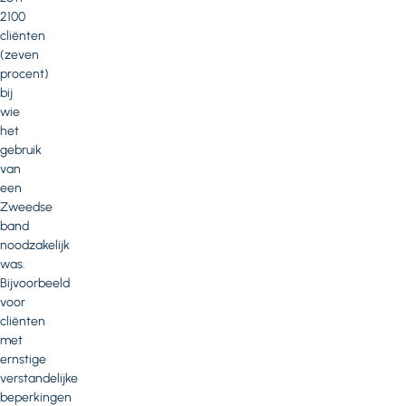
2100
cliënten
(zeven
procent)
bij
wie
het
gebruik
van
een
Zweedse
band
noodzakelijk
was.
Bijvoorbeeld
voor
cliënten
met
ernstige
verstandelijke
beperkingen