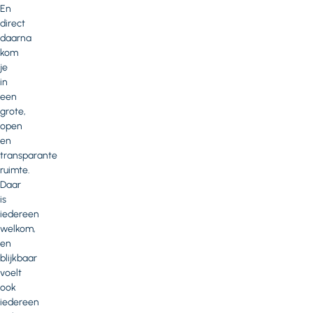
En
direct
daarna
kom
je
in
een
grote,
open
en
transparante
ruimte.
Daar
is
iedereen
welkom,
en
blijkbaar
voelt
ook
iedereen