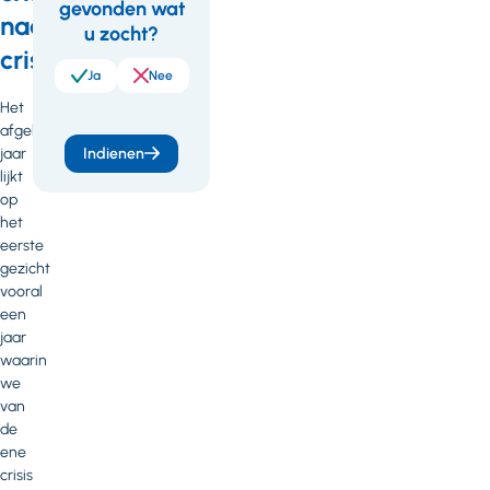
gevonden wat
Feedback
naar
u zocht?
crisis
Ja
Nee
Het
afgelopen
jaar
Indienen
lijkt
op
het
eerste
gezicht
vooral
een
jaar
waarin
we
van
de
ene
crisis