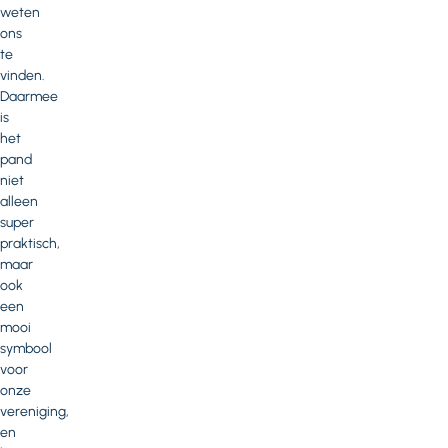
weten
ons
te
vinden.
Daarmee
is
het
pand
niet
alleen
super
praktisch,
maar
ook
een
mooi
symbool
voor
onze
vereniging,
en