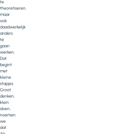
te
theoretiseren,
maar
ook
daadwerkelijk
anders
te
gaan
werken.
Dat
begint
met
kleine
stapjes.
Groot
denken,
klein
doen,
noemen
we
dat.
Als