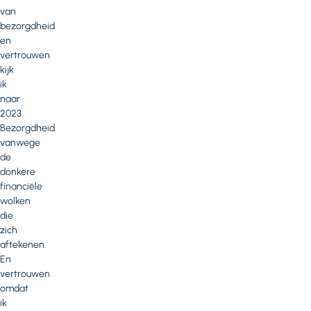
van
bezorgdheid
en
vertrouwen
kijk
ik
naar
2023.
Bezorgdheid
vanwege
de
donkere
financiële
wolken
die
zich
aftekenen.
En
vertrouwen
omdat
ik