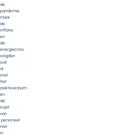
de
pandemie,
maar
de
inflatie
en
de
energiecrisis
volgden
ook
al
snel.
Het
ziekteverzuim
en
de
inzet
van
personeel
niet
in