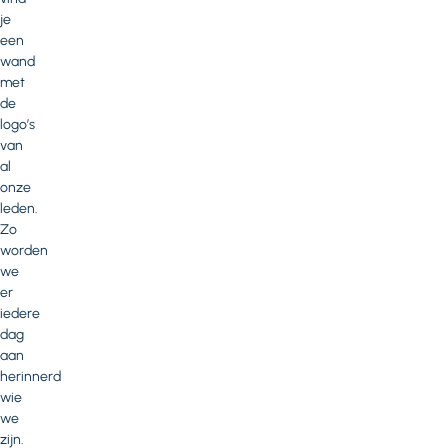
je
een
wand
met
de
logo’s
van
al
onze
leden.
Zo
worden
we
er
iedere
dag
aan
herinnerd
wie
we
zijn.