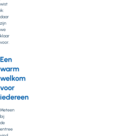
wist
ik:
daar
zijn
we
klaar
voor.
Een
warm
welkom
voor
iedereen
Meteen
bij
de
entree
vind