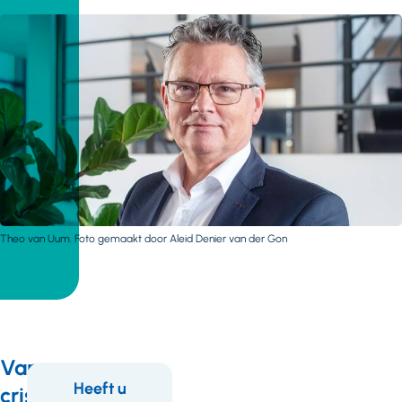
Theo van Uum. Foto gemaakt door Aleid Denier van der Gon
Van
Heeft u
crisis