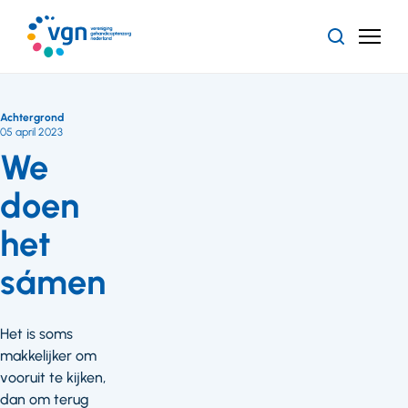
Ga
naar
Zoeken
Menu
hoofdinhoud
Vereniging
Gehandicaptenzorg
Nederland
Achtergrond
05 april 2023
We
doen
het
sámen
Het is soms
makkelijker om
vooruit te kijken,
dan om terug