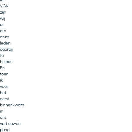
VGN
zijn
wij
er
om
onze
leden
daarbij
te
helpen.
En
toen
ik
voor
het
eerst
binnenkwam
in
ons
verbouwde
pand,