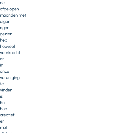
de
afgelopen
maanden met
eigen
ogen
gezien
heb
hoeveel
veerkracht
er
in
onze
vereniging
te
vinden
is.
En
hoe
creatief
er
met