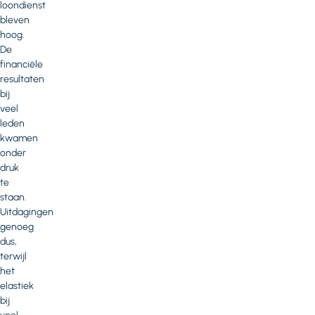
loondienst
bleven
hoog.
De
financiële
resultaten
bij
veel
leden
kwamen
onder
druk
te
staan.
Uitdagingen
genoeg
dus,
terwijl
het
elastiek
bij