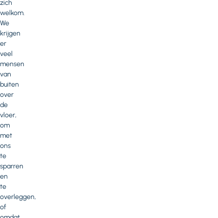
zich
welkom.
We
krijgen
er
veel
mensen
van
buiten
over
de
vloer,
om
met
ons
te
sparren
en
te
overleggen,
of
omdat