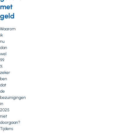
met
geld
Waarom
ik
nu
dan
wel
99
%
zeker
ben
dat
de
bezuinigingen
in
2025
niet
doorgaan?
Tijdens