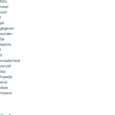
NZa
moet
vóór
1
juli
gegeven
worden.
De
laatste
1
%
onzekerheid
vervalt
dus
hopelijk
eind
deze
maand.