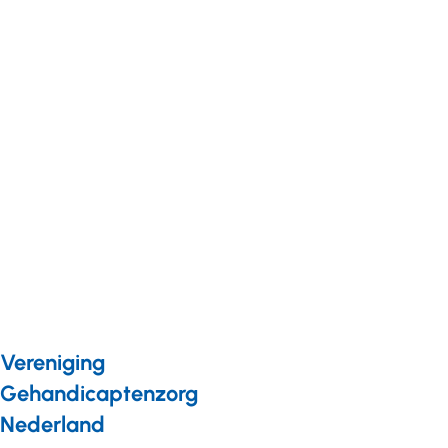
Nieuws
03 juli 2025
Succesvolle
lobby:
bezuiniging
van 140
miljoen
euro voor
2026 in
ijskast
Vereniging
Gehandicaptenzorg
Nederland