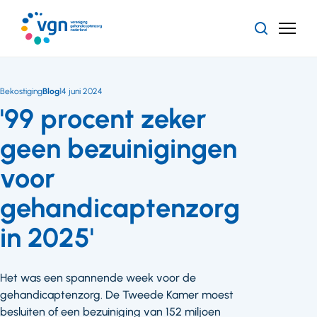
Ga
naar
Zoeken
Menu
hoofdinhoud
Vereniging
Gehandicaptenzorg
Nederland
Bekostiging
Blog
14 juni 2024
'99 procent zeker
geen bezuinigingen
voor
gehandicaptenzorg
in 2025'
Het was een spannende week voor de
gehandicaptenzorg. De Tweede Kamer moest
besluiten of een bezuiniging van 152 miljoen