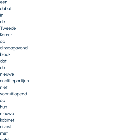
een
debat
in
de
Tweede
Kamer
op
dinsdagavond
bleek
dat
de
nieuwe
coalitiepartijen
niet
vooruitlopend
op
hun
nieuwe
kabinet
alvast
met
geld