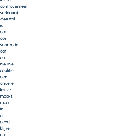
controversieel
verklaard.
Meestal
is
dat
een
voorbode
dat
de
nieuwe
coalitie
een
andere
keuze
maakt,
maar
in
dit
geval
blijven
de