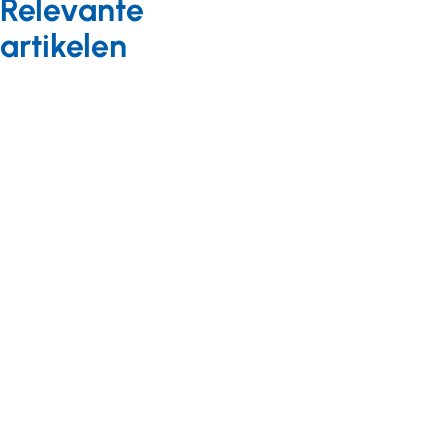
Relevante
artikelen
Bekostiging
Nieuws
05 juni 2024
Bezuiniging
gehandicaptenzorg
voor 2025: week
van de waarheid
Bekostiging