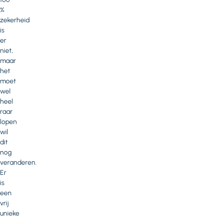
%
zekerheid
is
er
niet,
maar
het
moet
wel
heel
raar
lopen
wil
dit
nog
veranderen.
Er
is
een
vrij
unieke