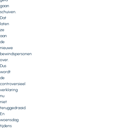
gaan
schuiven.
Dat
laten
ze
aan
de
nieuwe
bewindspersonen
over.
Dus
wordt
de
controversieel
verklaring
nu
niet
teruggedraaid.
En
woensdag
tijdens