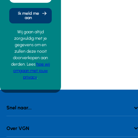
Ik meld me
aan
Wij gaan altijd
zorgvuldig met je
gegevens om en
zullen deze nooit
doorverkopen aan
derden. Lees
hoe wij
omgaan met jouw
privacy
.
Snel naar...
Over VGN