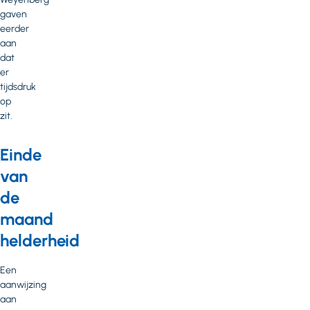
gaven
eerder
aan
dat
er
tijdsdruk
op
zit.
Einde
van
de
maand
helderheid
Een
aanwijzing
aan