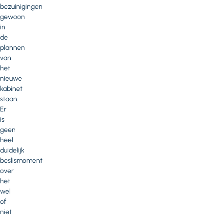
bezuinigingen
gewoon
in
de
plannen
van
het
nieuwe
kabinet
staan.
Er
is
geen
heel
duidelijk
beslismoment
over
het
wel
of
niet