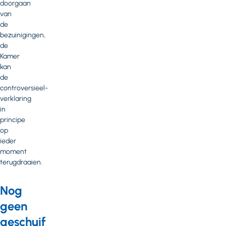
doorgaan
van
de
bezuinigingen,
de
Kamer
kan
de
controversieel-
verklaring
in
principe
op
ieder
moment
terugdraaien.
Nog
geen
geschuif