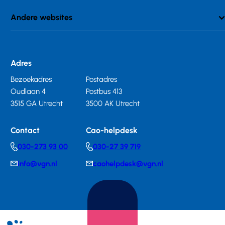
Andere websites
Adres
Bezoekadres
Postadres
Oudlaan 4
Postbus 413
3515 GA Utrecht
3500 AK Utrecht
Contact
Cao-helpdesk
030-273 93 00
030-27 39 719
Telephonenumber
Telephonenumber
info@vgn.nl
caohelpdesk@vgn.nl
E-
E-
mail
mail