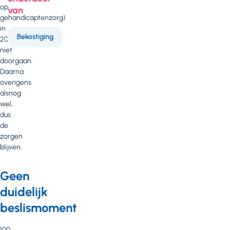
op
van
gehandicaptenzorg)
in
Bekostiging
2025
níet
doorgaan.
Daarna
overigens
alsnog
wel,
dus
de
zorgen
blijven.
Geen
duidelijk
beslismoment
100