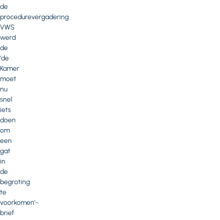
de
procedurevergadering
VWS
werd
de
‘de
Kamer
moet
nu
snel
iets
doen
om
een
gat
in
de
begroting
te
voorkomen’-
brief